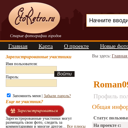
Старые фотографии городов
Главная
Карта
О проекте
Новые фот
Вы здесь:
Главная
Зарегистрированные участники
Имя пользователя:
Пароль:
Roman0
Профиль пол
Запомнить меня |
Забыли пароль?
Еще не участник?
Общая инфор
Статус пользова
Зарегистрированные участники могут
размещать свои фото, следить за
На проекте с:
комментариями и многое другое...
Все плюсы