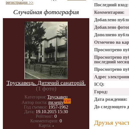
регистрации >>
Последний вход:
Случайная фотография
Комментарии:
Добавлено публ
Добавлено фото
Дополнено публ
Отмечено на ка
Просмотрено пу
Просмотрено пу
последний месяц
Просмотрено пуб
Адрес электрон
Трускавець. Дитячий санаторій.
ICQ:
(1 фото)
Город:
Категория:
Трускавец
Дата рождения:
VIP
Автор поста:
mr.seniv
До следующего 
Год съемки:
1957-1962
Дата:
19.10.2015 15:30
Рейтинг:
0
Комментарии:
0
Друзья учас
Карта:
-