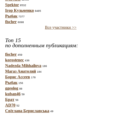
Spektor
8532
Ігор Кузьменко
8485
Рыбак
7377
fischer
6098
Все участники >>
Топ 15
по дополненным публикациям:
fischer
459
korostenec
436
Nadezda Mihhailova
186
Магаз Анатолий
184
Борис Ассеев
178
Рыбак
156
ggeolog
88
kuban46
59
Брат
56
AD70
52
Світлана Бериславська
49