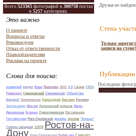
Друзья не найден
Всего
523365
фотографий в
300758
постах
в
5257
категориях.
Это важно
Стена участ
О проекте
Вопросы и ответы
Рекомендуем
Только зарегис
записи на стене!
Отказ от ответственности
Правообладателям
Реклама на проекте
Публикации 
Слова для поиска:
Последние фотогр
взаимный
кредит
Ильи
Яковлева
1841
4-5
Смара
1969г
Сейчас нет новых
Раевского
Семеновский
Смолненскія
"Общества
Кредита"
Королевская
Пароходная
Бастион
Рачевка
Энгельгарду
Мостик
Лопатинский
вздохов
Мало-
Дворянская
Козинка
Одигитриевская
Евстафьева
Почтамтская
Риго-Орловской
декабрь
пролом
"Блонье"
Ростов-на-
Северо-западная
12978
Дону
Самолет
Ново-Покровская
Буфф
рка