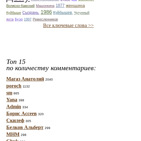
1877
женщина
Волжско-Камский
Машонкина
1986
Сызрань.
Куйбышев.
Куйбыше
Чугунный
яхта
Буэр
1997
Ремесленников
Все ключевые слова >>
Топ 15
по количеству комментариев:
Магаз Анатолий
2040
poroch
1132
sm
865
Yana
398
Admin
334
Борис Ассеев
320
Скилеф
305
Белков Альберт
299
МНМ
298