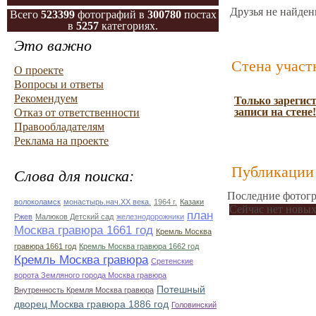
Друзья не найден
Всего
523399
фотографий в
300780
постах
в
5257
категориях.
Это важно
Стена участ
О проекте
Вопросы и ответы
Рекомендуем
Только зарегис
записи на стене!
Отказ от ответственности
Правообладателям
Реклама на проекте
Публикации 
Слова для поиска:
Последние фотогр
волоколамск
монастырь.нач.ХХ века.
1964 г.
Казаки
Сейчас нет новых
план
Ржев
Малюков Детский сад
железнодорожники
Москва гравюра 1661 год
Кремль Москва
гравюра 1661 год
Кремль Москва гравюра 1662 год
Кремль Москва гравюра
Сретенские
ворота Земляного города Москва гравюра
Потешный
Внутренность Кремля Москва гравюра
дворец Москва гравюра 1886 год
Головинский