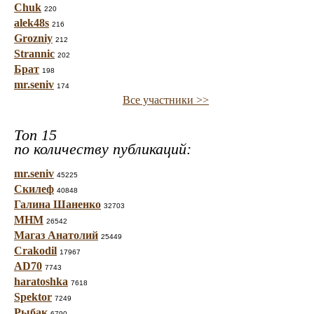
Chuk
220
alek48s
216
Grozniy
212
Strannic
202
Брат
198
mr.seniv
174
Все участники >>
Топ 15
по количеству публикаций:
mr.seniv
45225
Скилеф
40848
Галина Шаненко
32703
МНМ
26542
Магаз Анатолий
25449
Crakodil
17967
AD70
7743
haratoshka
7618
Spektor
7249
Рыбак
6790