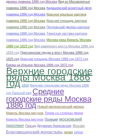
дворец гравюра 1886 год Москва
Вид из Москворечья
гравюра 1886 год Москва
Кадашевский монетный двор
гравюра 1886 год Москва
Красное крыльцо картина
гравюра 1886 год Москва
Красная площадь картина
гравюра 1886 год Москва
Петровский дворец картина
гравюра 1886 год Москва
Тверская застава картина
гравюра 1886 год Москва
Москва-река Кремль Москва
1886 год 1823 год
Вид каменного моста Москва 1886 год
1825 год
Пресненские пруда и мост Москва 1886 год
1825 год
Красная площадь Москва 1886 год 1872 год
Биржа на Ильине Москва 1886 год 1872 год
Верхние городские
ряды Москва 1886
год
1816
Верхние городские ряды Москва 1886
Средние
год Панской ряд
городские ряды Москва
1886 год
Новый императорский дворец
Крмель Москва рисунок
Терем со стороны двора
московский
Крмель Москва рисунок
Полиция
проспект
Горсад
Дружинин Крюковская
Жохово
Благовещенский монастырь
пилин
спуск