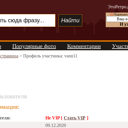
ЭтоРетро.
(!)
Подпишись
И у
о
Популярные фото
Комментарии
Участ
 страница
> Профиль участника: vann11
ьзователя
мация:
теля:
Не VIP [
Стать VIP
]
09.12.2020