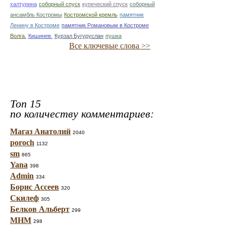
халтурина
соборный спуск
купеческий спуск
соборный
ансамбль Костромы
Костромской кремль
памятник
Ленину в Костроме
памятник Романовым в Костроме
Волга.
Кишинев.
Курзал Бугуруслан
пушка
Все ключевые слова >>
Топ 15
по количеству комментариев:
Магаз Анатолий
2040
poroch
1132
sm
865
Yana
398
Admin
334
Борис Ассеев
320
Скилеф
305
Белков Альберт
299
МНМ
298