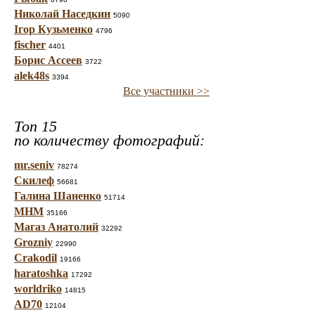
Николай Наседкин
5090
Ігор Кузьменко
4796
fischer
4401
Борис Ассеев
3722
alek48s
3394
Все участники >>
Топ 15
по количеству фотографий:
mr.seniv
78274
Скилеф
56681
Галина Шаненко
51714
МНМ
35166
Магаз Анатолий
32292
Grozniy
22990
Crakodil
19166
haratoshka
17292
worldriko
14815
AD70
12104