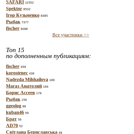
SAFARI
11552
Spektor
8532
Ігор Кузьменко
8485
Рыбак
7377
fischer
6098
Все участники >>
Топ 15
по дополненным публикациям:
fischer
459
korostenec
436
Nadezda Mihhailova
186
Магаз Анатолий
184
Борис Ассеев
178
Рыбак
156
ggeolog
88
kuban46
59
Брат
56
AD70
52
Світлана Бериславська
49