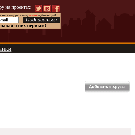
ру на проектах:
 на нашу рассылку
новых
публикаций!
знавай о них первым!
ники