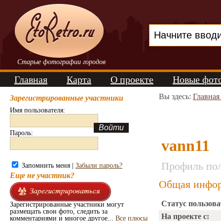
Старые фотографии городов
Главная
Карта
О проекте
Новые фот
Вы здесь:
Главная
Зарегистрированные участники
Имя пользователя:
Пароль:
vann11
Профиль пол
Запомнить меня |
Забыли пароль?
Еще не участник?
Общая инфор
Статус пользова
Зарегистрированные участники могут
размещать свои фото, следить за
На проекте с:
комментариями и многое другое...
Все плюсы