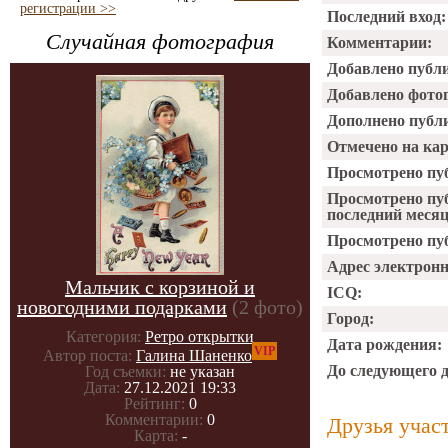
регистрации >>
Последний вход:
Случайная фотография
Комментарии:
Добавлено публ
Добавлено фото
Дополнено публ
Отмечено на ка
Просмотрено пу
Просмотрено пу
последний месяц
Просмотрено пуб
Адрес электрон
Мальчик с корзиной и
ICQ:
новогодними подарками
(2 фото)
Город:
Категория:
Ретро открытки
Дата рождения:
VIP
Автор поста:
Галина Шаненко
До следующего 
Год съемки:
не указан
Дата:
27.12.2021 19:33
Рейтинг:
0
Комментарии:
0
Друзья учас
Карта:
-