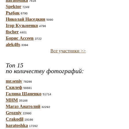
haratoshka
7618
Spektor
7249
Рыбак
6790
Николай Наседкин
5090
Ігор Кузьменко
4796
fischer
4401
Борис Ассеев
3722
alek48s
3394
Все участники >>
Топ 15
по количеству фотографий:
mr.seniv
78286
Скилеф
56681
Галина Шаненко
51714
МНМ
35166
Магаз Анатолий
32292
Grozniy
22990
Crakodil
19166
haratoshka
17292