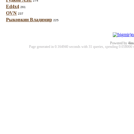
274
Ed4x4
261
OVN
237
Рыковкин Владимир
225
Powered by
4im
Page generated in 0.164940 seconds with 31 queries, spending 0.05800