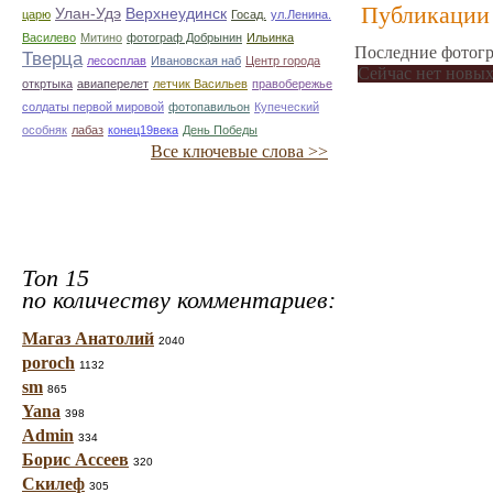
Публикации 
Улан-Удэ
Верхнеудинск
царю
Госад.
ул.Ленина.
Василево
Митино
фотограф Добрынин
Ильинка
Последние фотогр
Тверца
лесосплав
Ивановская наб
Центр города
Сейчас нет новых
откртыка
авиаперелет
летчик Васильев
правобережье
солдаты первой мировой
фотопавильон
Купеческий
особняк
лабаз
конец19века
День Победы
Все ключевые слова >>
Топ 15
по количеству комментариев:
Магаз Анатолий
2040
poroch
1132
sm
865
Yana
398
Admin
334
Борис Ассеев
320
Скилеф
305