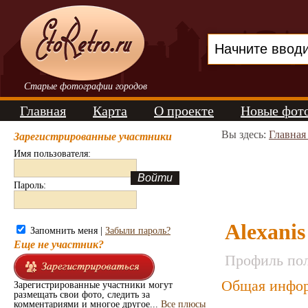
Старые фотографии городов
Главная
Карта
О проекте
Новые фот
Вы здесь:
Главная
Зарегистрированные участники
Имя пользователя:
Пароль:
Alexanis
Запомнить меня |
Забыли пароль?
Еще не участник?
Профиль пол
Общая инфор
Зарегистрированные участники могут
размещать свои фото, следить за
комментариями и многое другое...
Все плюсы