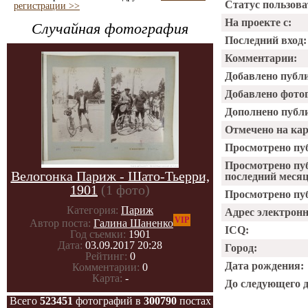
Статус пользова
регистрации >>
На проекте с:
Случайная фотография
Последний вход:
Комментарии:
Добавлено публ
Добавлено фото
Дополнено публ
Отмечено на ка
Просмотрено пу
Просмотрено пу
Велогонка Париж - Шато-Тьерри,
последний месяц
1901
(1 фото)
Просмотрено пуб
Категория:
Париж
Адрес электрон
VIP
Автор поста:
Галина Шаненко
ICQ:
Год съемки:
1901
Дата:
03.09.2017 20:28
Город:
Рейтинг:
0
Дата рождения:
Комментарии:
0
Карта:
-
До следующего 
Всего
523451
фотографий в
300790
постах