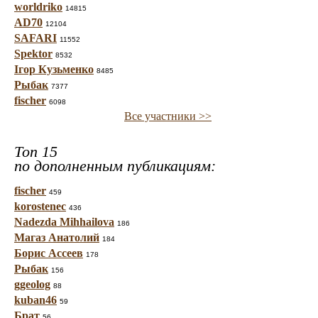
worldriko
14815
AD70
12104
SAFARI
11552
Spektor
8532
Ігор Кузьменко
8485
Рыбак
7377
fischer
6098
Все участники >>
Топ 15
по дополненным публикациям:
fischer
459
korostenec
436
Nadezda Mihhailova
186
Магаз Анатолий
184
Борис Ассеев
178
Рыбак
156
ggeolog
88
kuban46
59
Брат
56