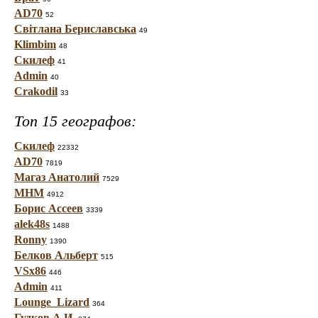
AD70
52
Світлана Бериславська
49
Klimbim
48
Скилеф
41
Admin
40
Crakodil
33
Топ 15 географов:
Скилеф
22332
AD70
7819
Магаз Анатолий
7529
МНМ
4912
Борис Ассеев
3339
alek48s
1488
Ronny
1390
Белков Альберт
515
VSx86
446
Admin
411
Lounge_Lizard
364
Гудков А.И.