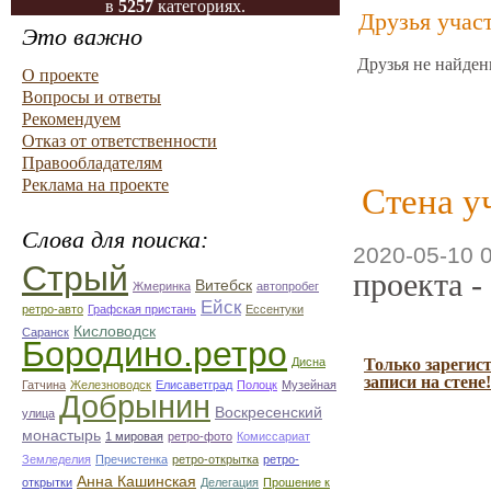
в
5257
категориях.
Друзья учас
Это важно
Друзья не найден
О проекте
Вопросы и ответы
Рекомендуем
Отказ от ответственности
Правообладателям
Реклама на проекте
Стена у
Слова для поиска:
2020-05-10 
Стрый
проекта -
Витебск
Жмеринка
автопробег
Ейск
ретро-авто
Графская пристань
Ессентуки
Кисловодск
Саранск
Бородино.ретро
Дисна
Только зарегис
записи на стене!
Гатчина
Железноводск
Елисаветград
Полоцк
Музейная
Добрынин
Воскресенский
улица
монастырь
1 мировая
ретро-фото
Комиссариат
Земледелия
Пречистенка
ретро-открытка
ретро-
Анна Кашинская
открытки
Делегация
Прошение к