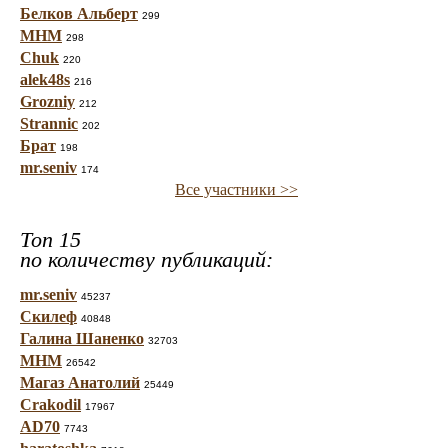
Белков Альберт
299
МНМ
298
Chuk
220
alek48s
216
Grozniy
212
Strannic
202
Брат
198
mr.seniv
174
Все участники >>
Топ 15
по количеству публикаций:
mr.seniv
45237
Скилеф
40848
Галина Шаненко
32703
МНМ
26542
Магаз Анатолий
25449
Crakodil
17967
AD70
7743