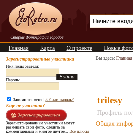
Старые фотографии городов
Главная
Карта
О проекте
Новые фот
Вы здесь:
Главная
Зарегистрированные участники
Имя пользователя:
Пароль:
trilesy
Запомнить меня |
Забыли пароль?
Еще не участник?
Профиль пол
Общая инфор
Зарегистрированные участники могут
размещать свои фото, следить за
комментариями и многое другое...
Все плюсы