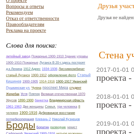
О проекте
Друзья учас
Вопросы и ответы
Рекомендуем
Друзья не найден
Отказ от ответственности
Правообладателям
Реклама на проекте
Слова для поиска:
Стена у
литейный завод
Пожарные.1900-1910 Здание управы
1900-1910.Пожарные
Луганск В 20-г.здесь построят
2017-01-01 
д.к.Ленина
1912 Адрес
1934-1936
Лисхимкомбинат
проекта -
Старый
старый Луганск
1900-1912
оформление фото
Кишинев
1900-1905
1914-1916
1900-1917 Уманский
проспект Мира
Пушкинская ул.
Чуюна
студент
Жеребак
Устя
Плятер
Великая отечественная 1970
2018-01-01 
Урусов
1890-1900
банкетка
Владимирская область
проекта -
1961-1963
Две женщины
Семья.
три человека
8
1900-1916
человек
Дубровицкое восстание
потребкооперация
Клевань-2
Николай Кузнецов
Броды
2019-01-01 
Боратин
разведчик
чекист
проекта -
Сафроноф
Уманский 1900-1916
четыре мужчины