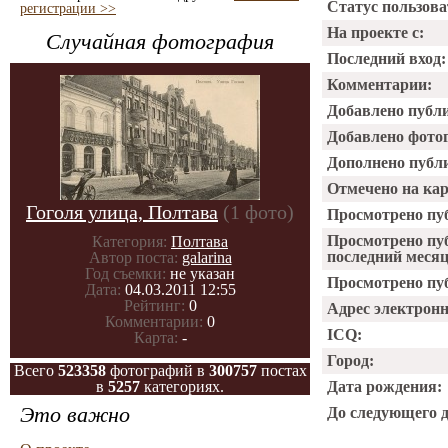
Статус пользова
регистрации >>
На проекте с:
Случайная фотография
Последний вход:
Комментарии:
Добавлено публ
Добавлено фото
Дополнено публ
Отмечено на ка
Гоголя улица, Полтава
(1 фото)
Просмотрено пу
Просмотрено пу
Категория:
Полтава
последний месяц
Автор поста:
galarina
Год съемки:
не указан
Просмотрено пуб
Дата:
04.03.2011 12:55
Рейтинг:
0
Адрес электрон
Комментарии:
0
ICQ:
Карта:
-
Город:
Всего
523358
фотографий в
300757
постах
в
5257
категориях.
Дата рождения:
Это важно
До следующего 