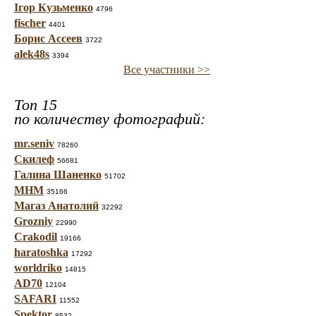
Ігор Кузьменко
4796
fischer
4401
Борис Ассеев
3722
alek48s
3394
Все участники >>
Топ 15
по количеству фотографий:
mr.seniv
78260
Скилеф
56681
Галина Шаненко
51702
МНМ
35166
Магаз Анатолий
32292
Grozniy
22990
Crakodil
19166
haratoshka
17292
worldriko
14815
AD70
12104
SAFARI
11552
Spektor
8532