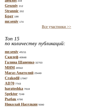
alek48s
216
Grozniy
212
Strannic
202
Брат
198
mr.seniv
174
Все участники >>
Топ 15
по количеству публикаций:
mr.seniv
45211
Скилеф
40848
Галина Шаненко
32703
МНМ
26542
Магаз Анатолий
25449
Crakodil
17967
AD70
7743
haratoshka
7618
Spektor
7249
Рыбак
6790
Николай Наседкин
5090