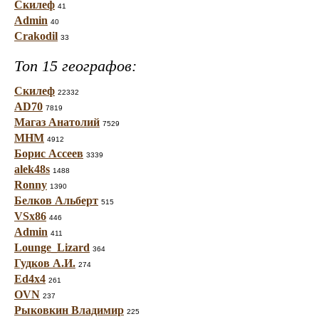
Скилеф
41
Admin
40
Crakodil
33
Топ 15 географов:
Скилеф
22332
AD70
7819
Магаз Анатолий
7529
МНМ
4912
Борис Ассеев
3339
alek48s
1488
Ronny
1390
Белков Альберт
515
VSx86
446
Admin
411
Lounge_Lizard
364
Гудков А.И.
274
Ed4x4
261
OVN
237
Рыковкин Владимир
225