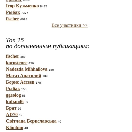
Ігор Кузьменко
8485
Рыбак
7377
fischer
6098
Все участники >>
Топ 15
по дополненным публикациям:
fischer
459
korostenec
436
Nadezda Mihhailova
186
Магаз Анатолий
184
Борис Ассеев
178
Рыбак
156
ggeolog
88
kuban46
59
Брат
56
AD70
52
Світлана Бериславська
49
Klimbim
48