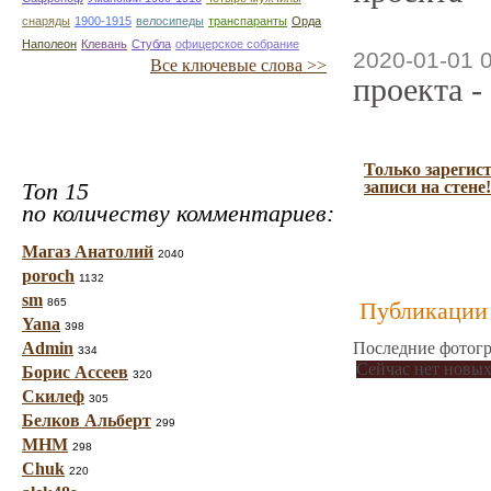
снаряды
1900-1915
велосипеды
транспаранты
Орда
Наполеон
Клевань
Стубла
офицерское собрание
2020-01-01 
Все ключевые слова >>
проекта -
Только зарегис
Топ 15
записи на стене!
по количеству комментариев:
Магаз Анатолий
2040
poroch
1132
sm
865
Публикации 
Yana
398
Admin
Последние фотогр
334
Сейчас нет новых
Борис Ассеев
320
Скилеф
305
Белков Альберт
299
МНМ
298
Chuk
220