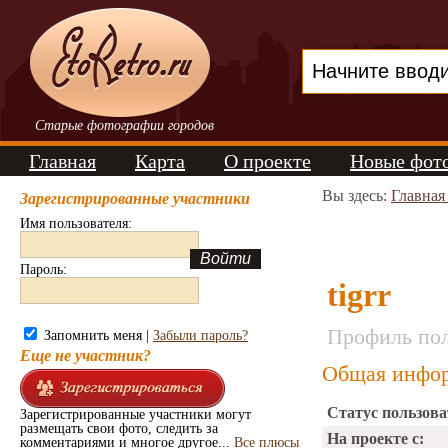
Старые фотографии городов
Главная
Карта
О проекте
Новые фот
Вы здесь:
Главная
Зарегистрированные участники
Имя пользователя:
Пароль:
tigrr
Профиль пол
Запомнить меня |
Забыли пароль?
Еще не участник?
Общая инфор
Статус пользова
Зарегистрированные участники могут
размещать свои фото, следить за
На проекте с:
комментариями и многое другое...
Все плюсы