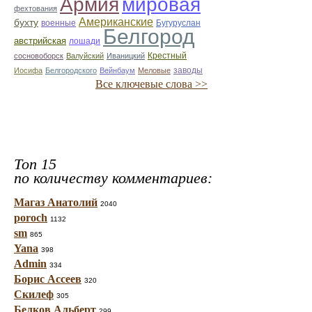
Армия
мировая
фехтования
Американские
бухту
военные
Бугуруслан
Белгород
австрийская
лошади
Крестный
сосновоборск
Валуйский
Иваницкий
заводы
Иосифа
Белгородского
Вейнбаум
Меловые
Все ключевые слова >>
Топ 15
по количеству комментариев:
Магаз Анатолий
2040
poroch
1132
sm
865
Yana
398
Admin
334
Борис Ассеев
320
Скилеф
305
Белков Альберт
299