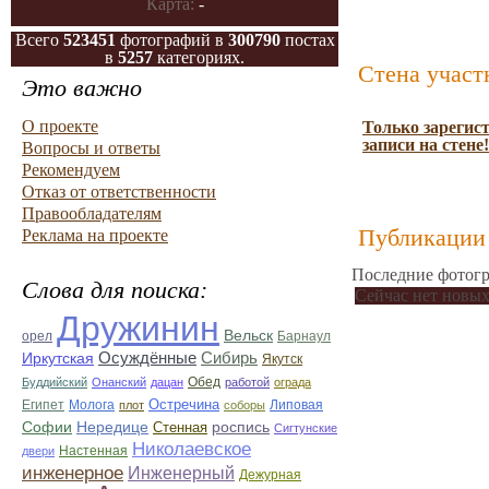
Карта:
-
Всего
523451
фотографий в
300790
постах
в
5257
категориях.
Стена участ
Это важно
О проекте
Только зарегис
записи на стене!
Вопросы и ответы
Рекомендуем
Отказ от ответственности
Правообладателям
Публикации 
Реклама на проекте
Последние фотогр
Слова для поиска:
Сейчас нет новых
Дружинин
Вельск
орел
Барнаул
Осуждённые
Сибирь
Иркутская
Якутск
Обед
Буддийский
Онанский
дацан
работой
ограда
Остречина
Египет
Молога
Липовая
плот
соборы
Софии
Нередице
роспись
Стенная
Сигтунские
Николаевское
Настенная
двери
инженерное
Инженерный
Дежурная