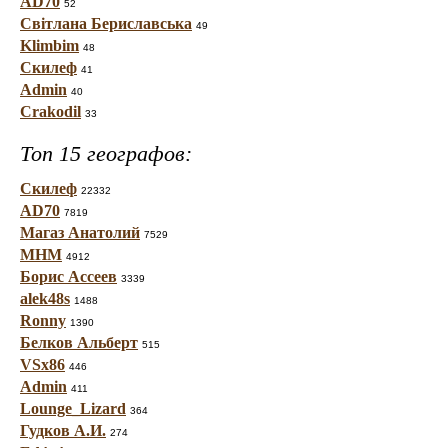
AD70
52
Світлана Бериславська
49
Klimbim
48
Скилеф
41
Admin
40
Crakodil
33
Топ 15 географов:
Скилеф
22332
AD70
7819
Магаз Анатолий
7529
МНМ
4912
Борис Ассеев
3339
alek48s
1488
Ronny
1390
Белков Альберт
515
VSx86
446
Admin
411
Lounge_Lizard
364
Гудков А.И.
274