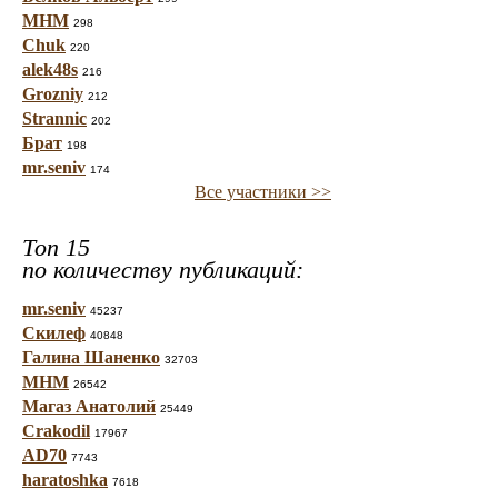
МНМ
298
Chuk
220
alek48s
216
Grozniy
212
Strannic
202
Брат
198
mr.seniv
174
Все участники >>
Топ 15
по количеству публикаций:
mr.seniv
45237
Скилеф
40848
Галина Шаненко
32703
МНМ
26542
Магаз Анатолий
25449
Crakodil
17967
AD70
7743
haratoshka
7618