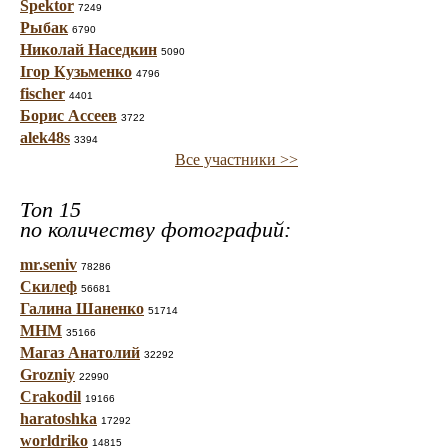
Spektor
7249
Рыбак
6790
Николай Наседкин
5090
Ігор Кузьменко
4796
fischer
4401
Борис Ассеев
3722
alek48s
3394
Все участники >>
Топ 15
по количеству фотографий:
mr.seniv
78286
Скилеф
56681
Галина Шаненко
51714
МНМ
35166
Магаз Анатолий
32292
Grozniy
22990
Crakodil
19166
haratoshka
17292
worldriko
14815