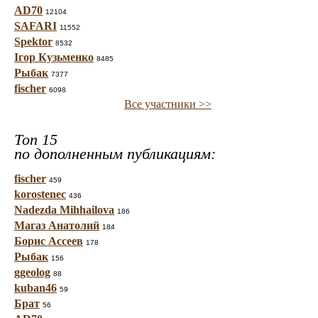
AD70
12104
SAFARI
11552
Spektor
8532
Ігор Кузьменко
8485
Рыбак
7377
fischer
6098
Все участники >>
Топ 15
по дополненным публикациям:
fischer
459
korostenec
436
Nadezda Mihhailova
186
Магаз Анатолий
184
Борис Ассеев
178
Рыбак
156
ggeolog
88
kuban46
59
Брат
56