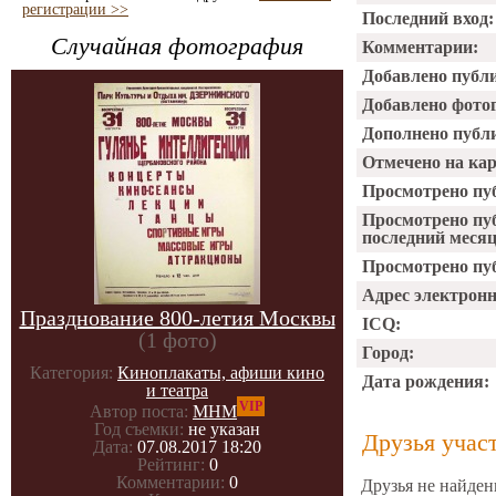
регистрации >>
Последний вход:
Случайная фотография
Комментарии:
Добавлено публ
Добавлено фото
Дополнено публ
Отмечено на ка
Просмотрено пу
Просмотрено пу
последний месяц
Просмотрено пуб
Адрес электрон
Празднование 800-летия Москвы
ICQ:
(1 фото)
Город:
Категория:
Киноплакаты, афиши кино
Дата рождения:
и театра
VIP
Автор поста:
МНМ
Год съемки:
не указан
Друзья учас
Дата:
07.08.2017 18:20
Рейтинг:
0
Комментарии:
0
Друзья не найден