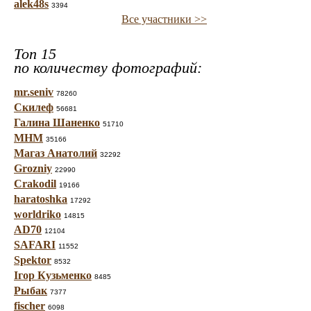
alek48s
3394
Все участники >>
Топ 15
по количеству фотографий:
mr.seniv
78260
Скилеф
56681
Галина Шаненко
51710
МНМ
35166
Магаз Анатолий
32292
Grozniy
22990
Crakodil
19166
haratoshka
17292
worldriko
14815
AD70
12104
SAFARI
11552
Spektor
8532
Ігор Кузьменко
8485
Рыбак
7377
fischer
6098