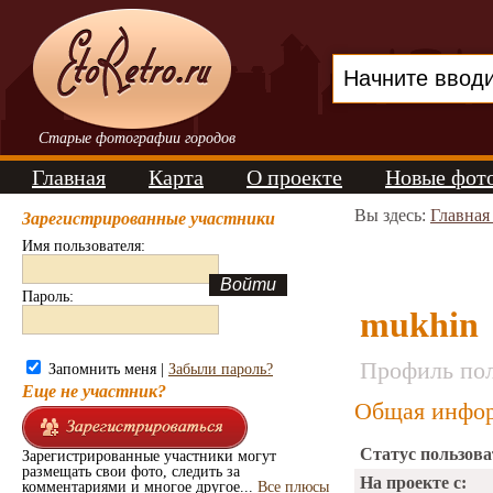
Старые фотографии городов
Главная
Карта
О проекте
Новые фот
Вы здесь:
Главная
Зарегистрированные участники
Имя пользователя:
Пароль:
mukhin
Профиль пол
Запомнить меня |
Забыли пароль?
Еще не участник?
Общая инфор
Статус пользова
Зарегистрированные участники могут
размещать свои фото, следить за
На проекте с:
комментариями и многое другое...
Все плюсы