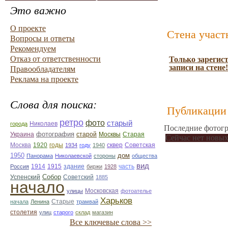
Это важно
О проекте
Стена участ
Вопросы и ответы
Рекомендуем
Отказ от ответственности
Только зарегис
записи на стене!
Правообладателям
Реклама на проекте
Слова для поиска:
Публикации 
ретро
фото
старый
Николаев
города
Последние фотогр
фотография
Украина
Старая
старой
Москвы
Сейчас нет новых
Москва
1920
годы
сквер
1934
году
1940
Советская
1950
дом
Панорама
Николаевской
стороны
общества
вид
1914
1915
здание
Россия
биржи
1928
часть
Собор
Успенский
Советский
1885
начало
улицы
Московская
фотоателье
Харьков
Старые
начала
Ленина
трамвай
столетия
улиц
старого
склад
магазин
Все ключевые слова >>