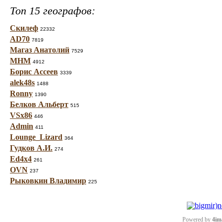
Топ 15 географов:
Скилеф
22332
AD70
7819
Магаз Анатолий
7529
МНМ
4912
Борис Ассеев
3339
alek48s
1488
Ronny
1390
Белков Альберт
515
VSx86
446
Admin
411
Lounge_Lizard
364
Гудков А.И.
274
Ed4x4
261
OVN
237
Рыковкин Владимир
225
Powered by
4im