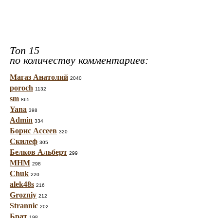
Топ 15
по количеству комментариев:
Магаз Анатолий
2040
poroch
1132
sm
865
Yana
398
Admin
334
Борис Ассеев
320
Скилеф
305
Белков Альберт
299
МНМ
298
Chuk
220
alek48s
216
Grozniy
212
Strannic
202
Брат
198