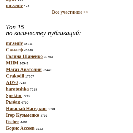
mr.seniv
174
Все участники >>
Топ 15
по количеству публикаций:
mr.seniv
45211
Скилеф
40848
Галина Шаненко
32703
МНМ
26542
Магаз Анатолий
25449
Crakodil
17967
AD70
7743
haratoshka
7618
Spektor
7249
Рыбак
6790
Николай Наседкин
5090
Ігор Кузьменко
4796
fischer
4401
Борис Ассеев
3722