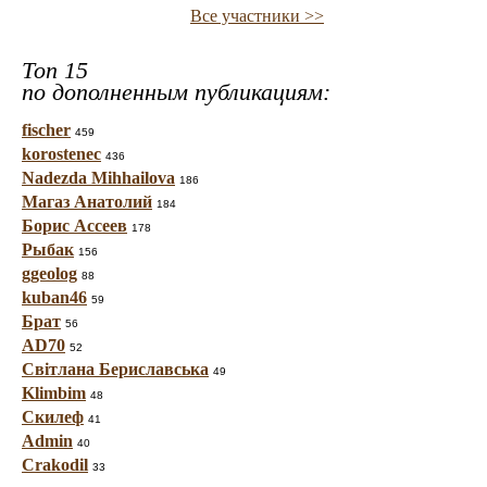
Все участники >>
Топ 15
по дополненным публикациям:
fischer
459
korostenec
436
Nadezda Mihhailova
186
Магаз Анатолий
184
Борис Ассеев
178
Рыбак
156
ggeolog
88
kuban46
59
Брат
56
AD70
52
Світлана Бериславська
49
Klimbim
48
Скилеф
41
Admin
40
Crakodil
33