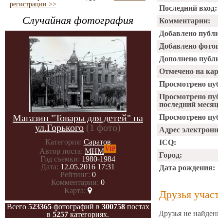
регистрации >>
Последний вход:
Случайная фотография
Комментарии:
Добавлено публ
Добавлено фото
Дополнено публ
Отмечено на ка
Просмотрено пу
Просмотрено пу
последний месяц
Магазин "Товары для детей" на
Просмотрено пуб
ул.Горького
(1 фото)
Адрес электрон
Категория:
Саратов
ICQ:
VIP
Автор поста:
МНМ
Город:
Год съемки:
1980-1984
Дата:
12.05.2016 17:31
Дата рождения:
Рейтинг:
0
Комментарии:
0
Карта:
Друзья учас
Всего
523365
фотографий в
300758
постах
Друзья не найден
в
5257
категориях.