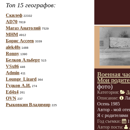
Топ 15 географов:
Скилеф
22332
AD70
7819
Магаз Анатолий
7529
МНМ
4912
Борис Ассеев
3339
alek48s
1488
Ronny
1390
Белков Альберт
515
VSx86
446
Admin
Военная час
411
Мои родите
Lounge_Lizard
364
фото)
Гудков А.И.
274
Ed4x4
Категория:
Л
261
Описание:
Ла
OVN
237
Осень 1985
Рыковкин Владимир
225
Автор - мой оте
Я с родителями
Год съемки:
1
Автор поста: