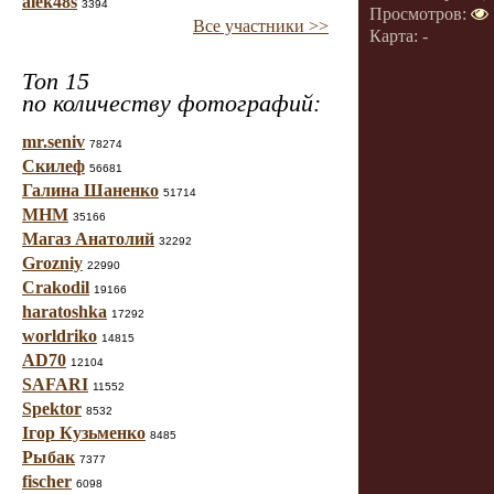
alek48s
3394
Просмотров:
Все участники >>
Карта: -
Топ 15
по количеству фотографий:
mr.seniv
78274
Скилеф
56681
Галина Шаненко
51714
МНМ
35166
Магаз Анатолий
32292
Grozniy
22990
Crakodil
19166
haratoshka
17292
worldriko
14815
AD70
12104
SAFARI
11552
Spektor
8532
Ігор Кузьменко
8485
Рыбак
7377
fischer
6098