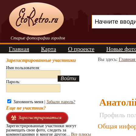
Старые фотографии городов
Главная
Карта
О проекте
Новые фот
Вы здесь:
Главная
Зарегистрированные участники
Имя пользователя:
Пароль:
Анатолі
Запомнить меня |
Забыли пароль?
Еще не участник?
Профиль пол
Общая инфор
Зарегистрированные участники могут
размещать свои фото, следить за
комментариями и многое другое...
Все плюсы