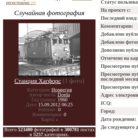
Статус пользова
регистрации >>
На проекте с:
Случайная фотография
Последний вход:
Комментарии:
Добавлено публ
Добавлено фото
Дополнено публ
Отмечено на ка
Просмотрено пу
Просмотрено пу
последний месяц
Станция Хагфорс
(1 фото)
Просмотрено пуб
Категория:
Норвегия
Автор поста:
Dorda
Адрес электрон
Год съемки:
1960
ICQ:
Дата:
15.09.2012 06:25
Рейтинг:
0
Город:
Комментарии:
0
Дата рождения:
Карта:
-
До следующего 
Всего
523400
фотографий в
300781
постах
в
5257
категориях.