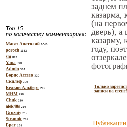
заднем пл
казарма, 
(на перво
Топ 15
дверь), а
по количеству комментариев:
казарму, 
Магаз Анатолий
2040
году, поэ
poroch
1132
отзеркале
sm
865
Yana
фотограф
398
Admin
334
Борис Ассеев
320
Скилеф
305
Только зарегис
Белков Альберт
299
записи на стене!
МНМ
298
Chuk
220
alek48s
216
Grozniy
212
Strannic
202
Публикации 
Брат
198