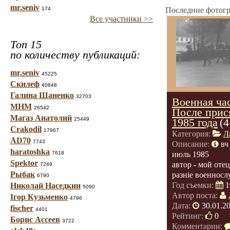
mr.seniv
174
Последние фотогр
Все участники >>
Топ 15
по количеству публикаций:
mr.seniv
45225
Скилеф
40848
Галина Шаненко
32703
Военная час
МНМ
26542
После прис
Магаз Анатолий
25449
1985 года
(4
Crakodil
17967
Категория:
Л
AD70
7743
Описание:
вч
haratoshka
7618
июль 1985
Spektor
автор - мой отец
7249
Рыбак
разніе военнос
6790
Год съемки:
1
Николай Наседкин
5090
Автор поста:
Ігор Кузьменко
4796
Дата:
30.01.2
fischer
4401
Рейтинг:
0
Борис Ассеев
3722
Комментарии: