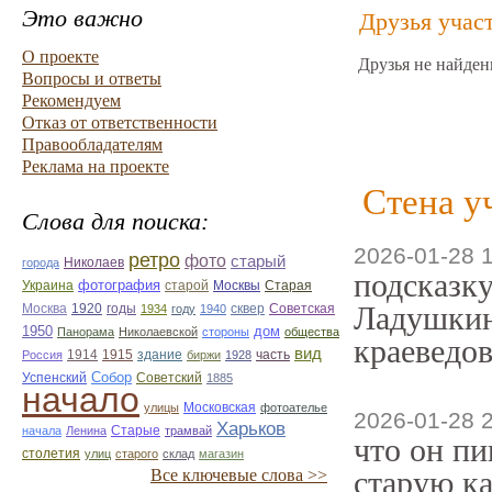
Это важно
Друзья учас
О проекте
Друзья не найден
Вопросы и ответы
Рекомендуем
Отказ от ответственности
Правообладателям
Реклама на проекте
Стена у
Слова для поиска:
2026-01-28 
ретро
фото
старый
Николаев
города
подсказку
фотография
Украина
Старая
старой
Москвы
Ладушкин
Москва
1920
годы
сквер
1934
году
1940
Советская
1950
дом
Панорама
Николаевской
стороны
общества
краеведов
вид
1914
1915
здание
Россия
биржи
1928
часть
Собор
Успенский
Советский
1885
начало
улицы
Московская
фотоателье
2026-01-28 
Харьков
Старые
начала
Ленина
трамвай
что он пи
столетия
улиц
старого
склад
магазин
старую ка
Все ключевые слова >>