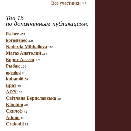
Все участники >>
Топ 15
по дополненным публикациям:
fischer
459
korostenec
436
Nadezda Mihhailova
186
Магаз Анатолий
184
Борис Ассеев
178
Рыбак
156
ggeolog
88
kuban46
59
Брат
56
AD70
52
Світлана Бериславська
49
Klimbim
48
Скилеф
41
Admin
40
Crakodil
33