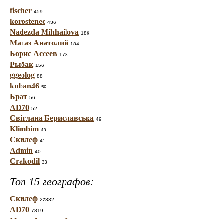
fischer
459
korostenec
436
Nadezda Mihhailova
186
Магаз Анатолий
184
Борис Ассеев
178
Рыбак
156
ggeolog
88
kuban46
59
Брат
56
AD70
52
Світлана Бериславська
49
Klimbim
48
Скилеф
41
Admin
40
Crakodil
33
Топ 15 географов:
Скилеф
22332
AD70
7819