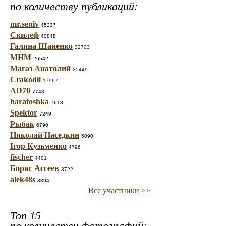
по количеству публикаций:
mr.seniv
45237
Скилеф
40848
Галина Шаненко
32703
МНМ
26542
Магаз Анатолий
25449
Crakodil
17967
AD70
7743
haratoshka
7618
Spektor
7249
Рыбак
6790
Николай Наседкин
5090
Ігор Кузьменко
4796
fischer
4401
Борис Ассеев
3722
alek48s
3394
Все участники >>
Топ 15
по количеству фотографий: