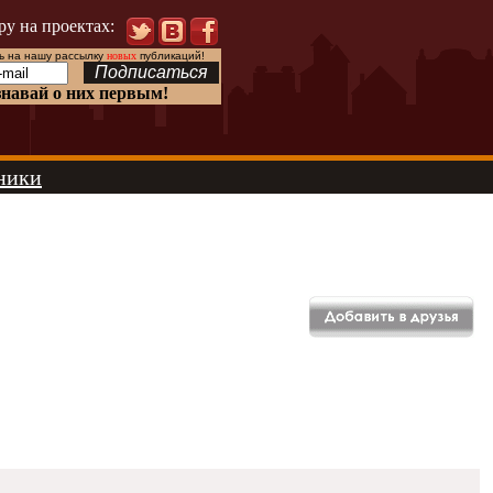
ру на проектах:
 на нашу рассылку
новых
публикаций!
знавай о них первым!
ники