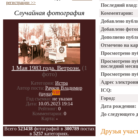
регистрации >>
Последний вход:
Случайная фотография
Комментарии:
Добавлено публ
Добавлено фото
Дополнено публ
Отмечено на ка
Просмотрено пу
Просмотрено пу
последний месяц
1 Мая 1983 года. Ветроэн.
(1
фото)
Просмотрено пуб
Адрес электрон
Категория:
Истра
Автор поста:
Рачков Владимир
ICQ:
VIP
(tayga)
Город:
Год съемки:
не указан
Дата:
10.05.2023 19:14
Дата рождения:
Рейтинг:
0
Комментарии:
0
До следующего 
Карта:
-
Всего
523438
фотографий в
300789
постах
Друзья учас
в
5257
категориях.