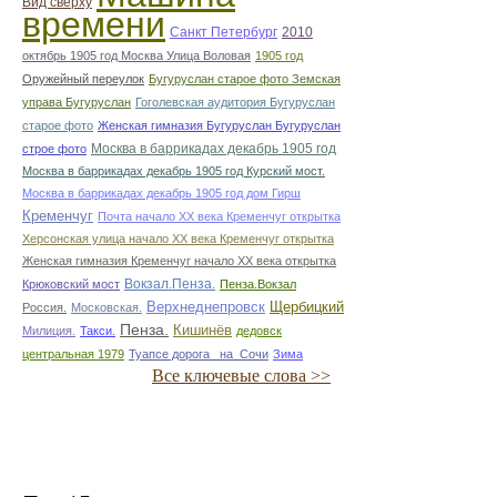
Вид сверху
времени
Санкт Петербург
2010
октябрь 1905 год Москва Улица Воловая
1905 год
Оружейный переулок
Бугуруслан старое фото Земская
управа Бугуруслан
Гоголевская аудитория Бугуруслан
старое фото
Женская гимназия Бугуруслан Бугуруслан
Москва в баррикадах декабрь 1905 год
строе фото
Москва в баррикадах декабрь 1905 год Курский мост.
Москва в баррикадах декабрь 1905 год дом Гирш
Кременчуг
Почта начало ХХ века Кременчуг открытка
Херсонская улица начало ХХ века Кременчуг открытка
Женская гимназия Кременчуг начало ХХ века открытка
Вокзал.Пенза.
Крюковский мост
Пенза.Вокзал
Верхнеднепровск
Щербицкий
Россия.
Московская.
Пенза.
Кишинёв
Милиция.
Такси.
дедовск
центральная 1979
Туапсе дорога _на_Сочи
Зима
Все ключевые слова >>