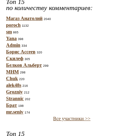
Топ 15
по количеству комментариев:
Магаз Анатолий
2040
poroch
1132
sm
865
Yana
398
Admin
334
Борис Ассеев
320
Скилеф
305
Белков Альберт
299
МНМ
298
Chuk
220
alek48s
216
Grozniy
212
Strannic
202
Брат
198
mr.seniv
174
Все участники >>
Топ 15