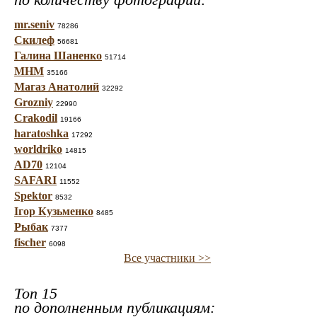
mr.seniv
78286
Скилеф
56681
Галина Шаненко
51714
МНМ
35166
Магаз Анатолий
32292
Grozniy
22990
Crakodil
19166
haratoshka
17292
worldriko
14815
AD70
12104
SAFARI
11552
Spektor
8532
Ігор Кузьменко
8485
Рыбак
7377
fischer
6098
Все участники >>
Топ 15
по дополненным публикациям: