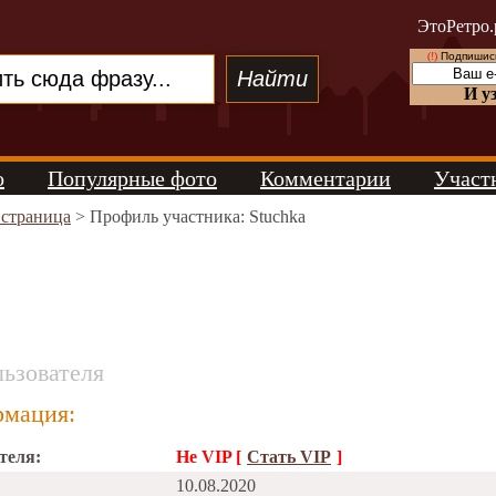
ЭтоРетро.
(!)
Подпишись
И у
о
Популярные фото
Комментарии
Участ
 страница
> Профиль участника: Stuchka
ьзователя
мация:
теля:
Не VIP [
Стать VIP
]
10.08.2020