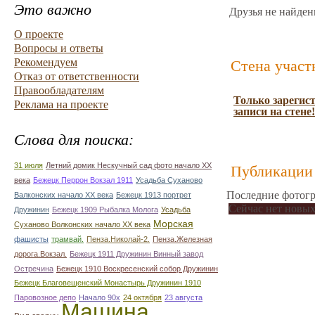
Это важно
Друзья не найден
О проекте
Вопросы и ответы
Рекомендуем
Стена участ
Отказ от ответственности
Правообладателям
Только зарегис
Реклама на проекте
записи на стене!
Слова для поиска:
31 июля
Летний домик Нескучный сад фото начало ХХ
Публикации 
века
Бежецк Перрон Вокзал 1911
Усадьба Суханово
Последние фотогр
Валконских начало ХХ века
Бежецк 1913 портрет
Сейчас нет новых
Дружинин
Бежецк 1909 Рыбалка Молога
Усадьба
Морская
Суханово Волконских начало ХХ века
фашисты
трамвай.
Пенза.Николай-2.
Пенза.Железная
дорога.Вокзал.
Бежецк 1911 Дружинин Винный завод
Остречина
Бежецк 1910 Воскресенский собор Дружинин
Бежецк Благовещенский Монастырь Дружинин 1910
Паровозное депо
Начало 90х
24 октября
23 августа
Машина