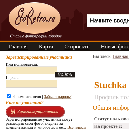
Старые фотографии городов
Главная
Карта
О проекте
Новые фот
Вы здесь:
Главная
Зарегистрированные участники
Имя пользователя:
Пароль:
Stuchka
Профиль пол
Запомнить меня |
Забыли пароль?
Еще не участник?
Общая инфор
Статус пользова
Зарегистрированные участники могут
размещать свои фото, следить за
На проекте с:
комментариями и многое другое...
Все плюсы