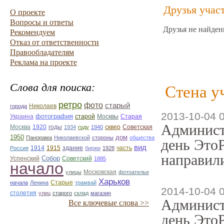
Друзья учас
О проекте
Вопросы и ответы
Друзья не найден
Рекомендуем
Отказ от ответственности
Правообладателям
Реклама на проекте
Слова для поиска:
Стена у
ретро
фото
старый
Николаев
города
2013-10-04 
фотография
Украина
Старая
старой
Москвы
Админист
Москва
1920
годы
сквер
1934
году
1940
Советская
1950
дом
Панорама
Николаевской
стороны
общества
день ЭтоР
вид
1914
1915
здание
Россия
биржи
1928
часть
направили
Собор
Успенский
Советский
1885
начало
улицы
Московская
фотоателье
Харьков
Старые
начала
Ленина
трамвай
2014-10-04 
столетия
улиц
старого
склад
магазин
Админист
Все ключевые слова >>
день ЭтоР