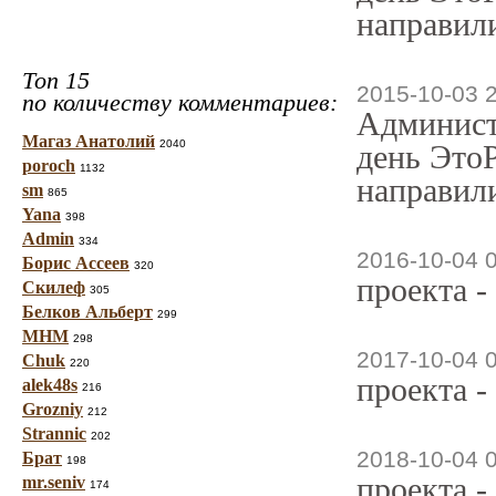
направили
Топ 15
2015-10-03 
по количеству комментариев:
Админист
Магаз Анатолий
2040
день ЭтоР
poroch
1132
направили
sm
865
Yana
398
Admin
334
2016-10-04 
Борис Ассеев
320
проекта -
Скилеф
305
Белков Альберт
299
МНМ
298
2017-10-04 
Chuk
220
проекта -
alek48s
216
Grozniy
212
Strannic
202
2018-10-04 
Брат
198
проекта -
mr.seniv
174