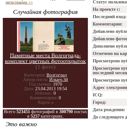
Статус пользова
регистрации >>
На проекте с:
Случайная фотография
Последний вход:
Комментарии:
Добавлено публ
Добавлено фото
Дополнено публ
Отмечено на ка
Памятные места Волгограда-
комплект цветных фотооткрыток
Просмотрено пу
(1 фото)
Просмотрено пу
последний месяц
Категория:
Волгоград
Автор поста:
Ильич-3й
Просмотрено пуб
Год съемки:
1970
Адрес электрон
Дата:
23.04.2013 19:54
Рейтинг:
0
ICQ:
Комментарии:
0
Карта:
-
Город:
Дата рождения:
Всего
523451
фотографий в
300790
постах
в
5257
категориях.
До следующего 
Это важно