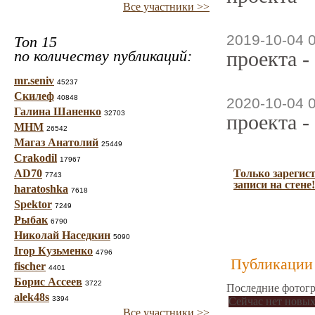
Все участники >>
2019-10-04 
Топ 15
по количеству публикаций:
проекта -
mr.seniv
45237
Скилеф
40848
2020-10-04 
Галина Шаненко
32703
проекта -
МНМ
26542
Магаз Анатолий
25449
Crakodil
17967
AD70
Только зарегис
7743
записи на стене!
haratoshka
7618
Spektor
7249
Рыбак
6790
Николай Наседкин
5090
Ігор Кузьменко
4796
Публикации 
fischer
4401
Борис Ассеев
3722
Последние фотогр
alek48s
3394
Сейчас нет новых
Все участники >>