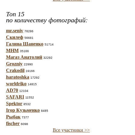
Топ 15
по количеству фотографий:
mr.seniv
78286
Скилеф
56681
Галина Шаненко
51714
МНМ
35166
Магаз Анатолий
32292
Grozniy
22990
Crakodil
19166
haratoshka
17292
worldriko
14815
AD70
12104
SAFARI
11552
Spektor
8532
Ігор Кузьменко
8485
Рыбак
7377
fischer
6098
Все участники >>