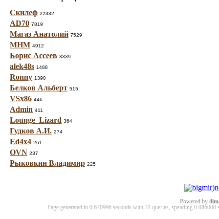
Скилеф
22332
AD70
7819
Магаз Анатолий
7529
МНМ
4912
Борис Ассеев
3339
alek48s
1488
Ronny
1390
Белков Альберт
515
VSx86
446
Admin
411
Lounge_Lizard
364
Гудков А.И.
274
Ed4x4
261
OVN
237
Рыковкин Владимир
225
Powered by
4im
Page generated in 0.670996 seconds with 31 queries, spending 0.08600