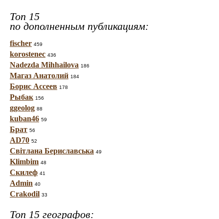
Топ 15
по дополненным публикациям:
fischer
459
korostenec
436
Nadezda Mihhailova
186
Магаз Анатолий
184
Борис Ассеев
178
Рыбак
156
ggeolog
88
kuban46
59
Брат
56
AD70
52
Світлана Бериславська
49
Klimbim
48
Скилеф
41
Admin
40
Crakodil
33
Топ 15 географов: