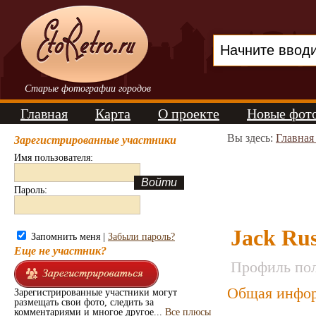
Старые фотографии городов
Главная
Карта
О проекте
Новые фот
Вы здесь:
Главная
Зарегистрированные участники
Имя пользователя:
Пароль:
Jack Rus
Запомнить меня |
Забыли пароль?
Еще не участник?
Профиль пол
Общая инфор
Зарегистрированные участники могут
размещать свои фото, следить за
комментариями и многое другое...
Все плюсы