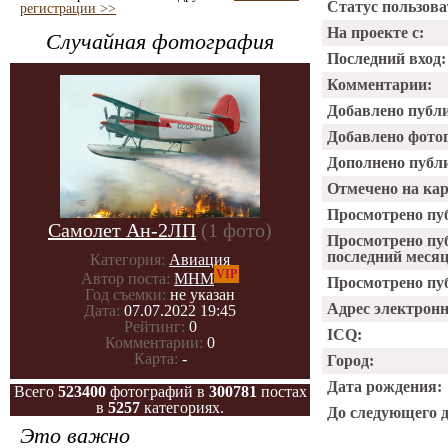
Статус пользова
регистрации >>
На проекте с:
Случайная фотография
Последний вход:
Комментарии:
Добавлено публ
Добавлено фото
Дополнено публ
Отмечено на ка
Просмотрено пу
Самолет Ан-2ЛП
(1 фото)
Просмотрено пу
последний месяц
Категория:
Авиация
VIP
Автор поста:
МНМ
Просмотрено пуб
Год съемки:
не указан
Адрес электрон
Дата:
07.07.2022 19:45
Рейтинг:
0
ICQ:
Комментарии:
0
Карта:
-
Город:
Дата рождения:
Всего
523400
фотографий в
300781
постах
в
5257
категориях.
До следующего 
Это важно