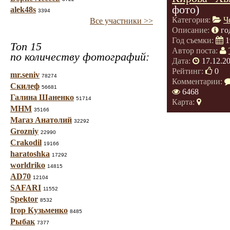
фото)
alek48s
3394
Категория:
Ч
Все участники >>
Описание:
го
Год съемки:
1
Топ 15
Автор поста:
по количеству фотографий:
Дата:
17.12.2
Рейтинг:
0
mr.seniv
78274
Комментарии:
Скилеф
56681
6468
Галина Шаненко
51714
Карта:
МНМ
35166
Магаз Анатолий
32292
Grozniy
22990
Crakodil
19166
haratoshka
17292
worldriko
14815
AD70
12104
SAFARI
11552
Spektor
8532
Ігор Кузьменко
8485
Рыбак
7377