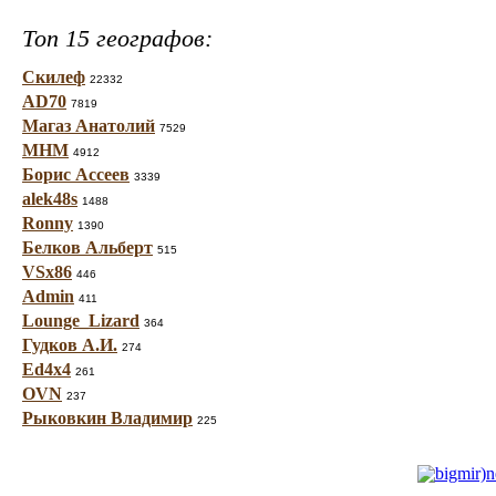
Топ 15 географов:
Скилеф
22332
AD70
7819
Магаз Анатолий
7529
МНМ
4912
Борис Ассеев
3339
alek48s
1488
Ronny
1390
Белков Альберт
515
VSx86
446
Admin
411
Lounge_Lizard
364
Гудков А.И.
274
Ed4x4
261
OVN
237
Рыковкин Владимир
225