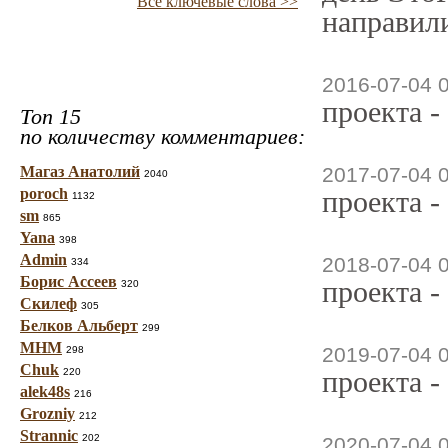
Все ключевые слова >>
направили
2016-07-04 
проекта -
Топ 15
по количеству комментариев:
Магаз Анатолий
2017-07-04 
2040
poroch
проекта -
1132
sm
865
Yana
398
Admin
2018-07-04 
334
Борис Ассеев
проекта -
320
Скилеф
305
Белков Альберт
299
МНМ
2019-07-04 
298
Chuk
проекта -
220
alek48s
216
Grozniy
212
Strannic
202
2020-07-04 