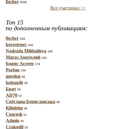
fischer
6098
Все участники >>
Топ 15
по дополненным публикациям:
fischer
459
korostenec
436
Nadezda Mihhailova
186
Магаз Анатолий
184
Борис Ассеев
178
Рыбак
156
ggeolog
88
kuban46
59
Брат
56
AD70
52
Світлана Бериславська
49
Klimbim
48
Скилеф
41
Admin
40
Crakodil
33