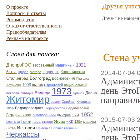
Друзья учас
О проекте
Вопросы и ответы
Друзья не найден
Рекомендуем
Отказ от ответственности
Правообладателям
Реклама на проекте
Слова для поиска:
Стена у
ДнепроГЭС
1921
взорванный
машинный
2014-07-04 
Царицын
битва
Княгининская
Щорса
Магара
Волгоград
Сталинград
Админист
Воскресения
Павших
1996
Хотьково
вышка
Строителей
национальный
день ЭтоР
1973
Вологда
Десна
покрова
ливадия
Брянск
Житомир
направили
земля
Хлебная
Киевская
Водопроводная
1856
Перекресток
Бердичевской
1952
Бердичевская
пивоваренный
Дмитрия
1651
2015-07-03 
Бентли
Ягуар
Гонки
часа
«ХК
второе
120»
машина
Админист
История
Литва
Немецкая
общественный
Черкассы
день ЭтоР