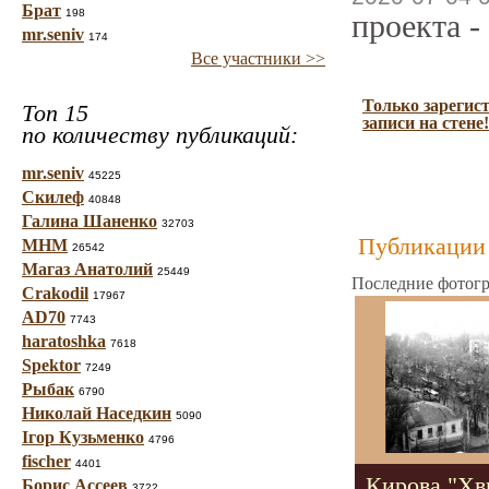
Брат
198
проекта -
mr.seniv
174
Все участники >>
Только зарегис
Топ 15
записи на стене!
по количеству публикаций:
mr.seniv
45225
Скилеф
40848
Галина Шаненко
32703
Публикации 
МНМ
26542
Магаз Анатолий
25449
Последние фотогр
Crakodil
17967
AD70
7743
haratoshka
7618
Spektor
7249
Рыбак
6790
Николай Наседкин
5090
Ігор Кузьменко
4796
fischer
4401
Кирова "Хв
Борис Ассеев
3722