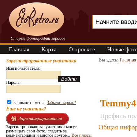
Старые фотографии городов
Главная
Карта
О проекте
Новые фот
Вы здесь:
Главная
Зарегистрированные участники
Имя пользователя:
Пароль:
Temmy4
Запомнить меня |
Забыли пароль?
Еще не участник?
Профиль пол
Общая инфор
Зарегистрированные участники могут
размещать свои фото, следить за
комментариями и многое другое...
Все плюсы