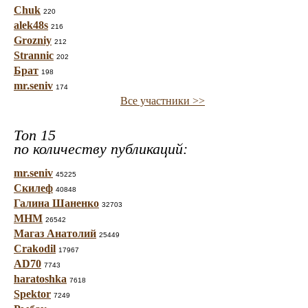
Chuk
220
alek48s
216
Grozniy
212
Strannic
202
Брат
198
mr.seniv
174
Все участники >>
Топ 15
по количеству публикаций:
mr.seniv
45225
Скилеф
40848
Галина Шаненко
32703
МНМ
26542
Магаз Анатолий
25449
Crakodil
17967
AD70
7743
haratoshka
7618
Spektor
7249