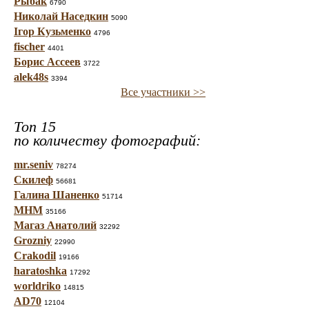
Рыбак
6790
Николай Наседкин
5090
Ігор Кузьменко
4796
fischer
4401
Борис Ассеев
3722
alek48s
3394
Все участники >>
Топ 15
по количеству фотографий:
mr.seniv
78274
Скилеф
56681
Галина Шаненко
51714
МНМ
35166
Магаз Анатолий
32292
Grozniy
22990
Crakodil
19166
haratoshka
17292
worldriko
14815
AD70
12104