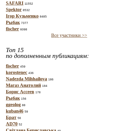
SAFARI
11552
Spektor
8532
Ігор Кузьменко
8485
Рыбак
7377
fischer
6098
Все участники >>
Топ 15
по дополненным публикациям:
fischer
459
korostenec
436
Nadezda Mihhailova
186
Магаз Анатолий
184
Борис Ассеев
178
Рыбак
156
ggeolog
88
kuban46
59
Брат
56
AD70
52
Світлана Бериславська
49