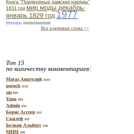
Книга "Придворные дамские наряды"
мир моды декабрь-
1831 год
1977
январь 1829 год
Мемориал
дореволюционная
Все ключевые слова >>
Топ 15
по количеству комментариев:
Магаз Анатолий
2040
poroch
1132
sm
865
Yana
398
Admin
334
Борис Ассеев
320
Скилеф
305
Белков Альберт
299
МНМ
298