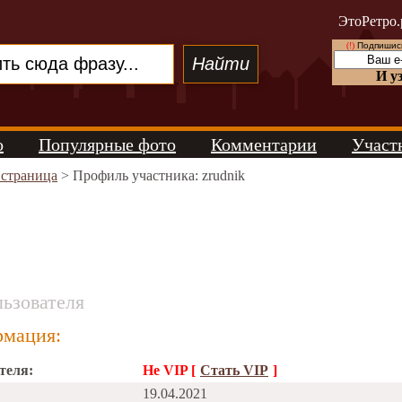
ЭтоРетро.
(!)
Подпишись
И у
о
Популярные фото
Комментарии
Участ
 страница
> Профиль участника: zrudnik
ьзователя
мация:
теля:
Не VIP [
Стать VIP
]
19.04.2021