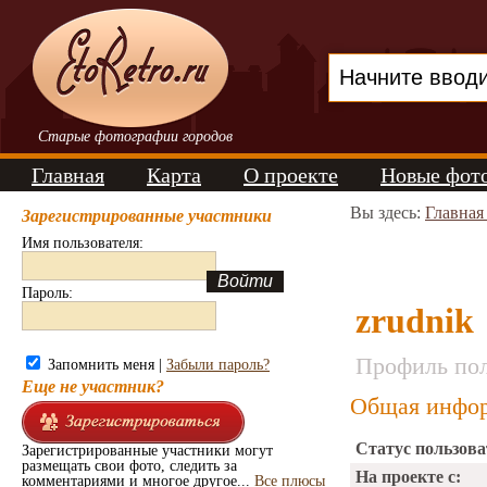
Старые фотографии городов
Главная
Карта
О проекте
Новые фот
Вы здесь:
Главная
Зарегистрированные участники
Имя пользователя:
Пароль:
zrudnik
Профиль пол
Запомнить меня |
Забыли пароль?
Еще не участник?
Общая инфор
Статус пользова
Зарегистрированные участники могут
размещать свои фото, следить за
На проекте с:
комментариями и многое другое...
Все плюсы