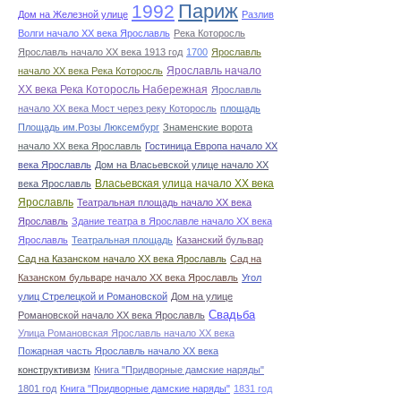
Париж
1992
Дом на Железной улице
Разлив
Волги начало ХХ века Ярославль
Река Которосль
Ярославль начало ХХ века 1913 год
1700
Ярославль
Ярославль начало
начало ХХ века Река Которосль
ХХ века Река Которосль Набережная
Ярославль
начало ХХ века Мост через реку Которосль
площадь
Площадь им.Розы Люксембург
Знаменские ворота
начало ХХ века Ярославль
Гостиница Европа начало ХХ
века Ярославль
Дом на Власьевской улице начало ХХ
Власьевская улица начало ХХ века
века Ярославль
Ярославль
Театральная площадь начало ХХ века
Ярославль
Здание театра в Ярославле начало ХХ века
Ярославль
Театральная площадь
Казанский бульвар
Сад на Казанском начало ХХ века Ярославль
Сад на
Казанском бульваре начало ХХ века Ярославль
Угол
улиц Стрелецкой и Романовской
Дом на улице
Свадьба
Романовской начало ХХ века Ярославль
Улица Романовская Ярославль начало ХХ века
Пожарная часть Ярославль начало ХХ века
конструктивизм
Книга "Придворные дамские наряды"
1801 год
Книга "Придворные дамские наряды"
1831 год