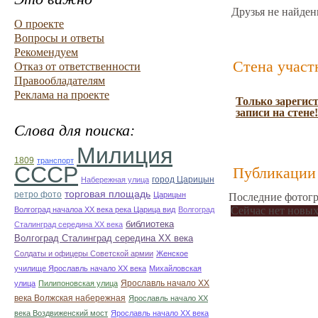
Друзья не найден
О проекте
Вопросы и ответы
Рекомендуем
Стена участ
Отказ от ответственности
Правообладателям
Реклама на проекте
Только зарегис
записи на стене!
Слова для поиска:
Милиция
1809
транспорт
СССР
Публикации 
город Царицын
Набережная улица
торговая площадь
ретро фото
Царицын
Последние фотогр
Сейчас нет новых
Волгоград началоа ХХ века река Царица вид
Волгоград
библиотека
Сталинград середина ХХ века
Волгоград Сталинград середина ХХ века
Солдаты и офицеры Советской армии
Женское
училище Ярославль начало ХХ века
Михайловская
Ярославль начало ХХ
улица
Пилипоновская улица
века Волжская набережная
Ярославль начало ХХ
века Воздвиженский мост
Ярославль начало ХХ века