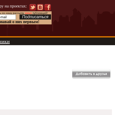
ру на проектах:
 на нашу рассылку
новых
публикаций!
знавай о них первым!
ники