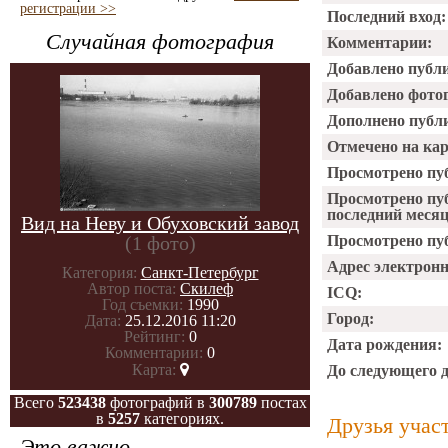
регистрации >>
Последний вход:
Случайная фотография
Комментарии:
Добавлено публ
Добавлено фото
Дополнено публ
Отмечено на ка
Просмотрено пу
Просмотрено пу
последний месяц
Вид на Неву и Обуховский завод
(1 фото)
Просмотрено пуб
Адрес электрон
Категория:
Санкт-Петербург
Автор поста:
Скилеф
ICQ:
Год съемки:
1990
Город:
Дата:
25.12.2016 11:20
Рейтинг:
0
Дата рождения:
Комментарии:
0
Карта:
До следующего 
Всего
523438
фотографий в
300789
постах
в
5257
категориях.
Друзья учас
Это важно