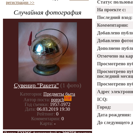
Статус пользова
регистрации >>
На проекте с:
Случайная фотография
Последний вход:
Комментарии:
Добавлено публ
Добавлено фото
Дополнено публ
Отмечено на ка
Просмотрено пу
Просмотрено пу
последний месяц
Просмотрено пуб
Сувенир "Ракета"
(1 фото)
Адрес электрон
Категория:
Предметы быта
VIP
ICQ:
Автор поста:
poroch
Год съемки:
1957-1972
Город:
Дата:
06.03.2019 19:30
Рейтинг:
0
Дата рождения:
Комментарии:
0
До следующего 
Карта:
-