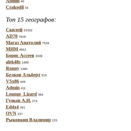
Admin
40
Crakodil
33
Топ 15 географов:
Скилеф
22332
AD70
7819
Магаз Анатолий
7529
МНМ
4912
Борис Ассеев
3339
alek48s
1488
Ronny
1390
Белков Альберт
515
VSx86
446
Admin
411
Lounge_Lizard
364
Гудков А.И.
274
Ed4x4
261
OVN
237
Рыковкин Владимир
225