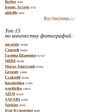
fischer
4401
Борис Ассеев
3722
alek48s
3394
Все участники >>
Топ 15
по количеству фотографий:
mr.seniv
78260
Скилеф
56681
Галина Шаненко
51710
МНМ
35166
Магаз Анатолий
32292
Grozniy
22990
Crakodil
19166
haratoshka
17292
worldriko
14815
AD70
12104
SAFARI
11552
Spektor
8532
Ігор Кузьменко
8485