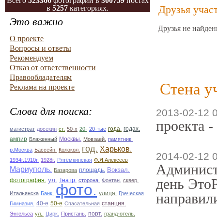
Всего
523366
фотографий в
300759
постах
Друзья учас
в
5257
категориях.
Это важно
Друзья не найден
О проекте
Вопросы и ответы
Рекомендуем
Отказ от ответственности
Правообладателям
Стена у
Реклама на проекте
Слова для поиска:
2013-02-12 
проекта -
магистрат
досекин
ст.
50-х
20-
20-тые
года.
годах.
ампир
Блаженный
Москвы.
Мовзаей.
памятник.
год.
Харьков.
р.Москва
Бассейн.
Колокол.
2014-02-12 
1934г.1910г.
1928г.
Рлтёмкинская
Ф.Я.Алексеев
Админист
Мариуполь.
площадь.
Вокзал.
Базарова
ул.
день ЭтоР
фотография.
Театр.
сторона.
Фонтан.
сквер.
фото.
улица.
Итальянска
Банк.
Греческая
направили
50-е
Гимназия.
40-е
Спасательная
станция.
Энгельса
ул..
Цирк.
Пристань.
порт.
гранд-отель.