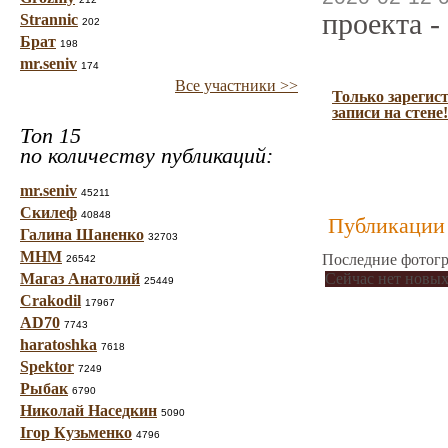
проекта -
Strannic
202
Брат
198
mr.seniv
174
Все участники >>
Только зарегис
записи на стене!
Топ 15
по количеству публикаций:
mr.seniv
45211
Скилеф
40848
Публикации 
Галина Шаненко
32703
МНМ
Последние фотогр
26542
Магаз Анатолий
Сейчас нет новых
25449
Crakodil
17967
AD70
7743
haratoshka
7618
Spektor
7249
Рыбак
6790
Николай Наседкин
5090
Ігор Кузьменко
4796