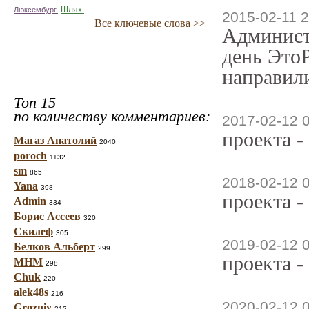
Люксембург.
Шлях.
2015-02-11 2
Все ключевые слова >>
Админист
день ЭтоР
направили
Топ 15
по количеству комментариев:
2017-02-12 
проекта -
Магаз Анатолий
2040
poroch
1132
sm
865
2018-02-12 
Yana
398
проекта -
Admin
334
Борис Ассеев
320
Скилеф
305
2019-02-12 
Белков Альберт
299
проекта -
МНМ
298
Chuk
220
alek48s
216
2020-02-12 
Grozniy
212