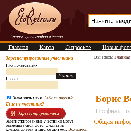
Старые фотографии городов
Главная
Карта
О проекте
Новые фот
Вы здесь:
Главная
Зарегистрированные участники
Имя пользователя:
Пароль:
Борис В
Запомнить меня |
Забыли пароль?
Еще не участник?
Профиль пол
Общая инфор
Зарегистрированные участники могут
размещать свои фото, следить за
комментариями и многое другое...
Все плюсы