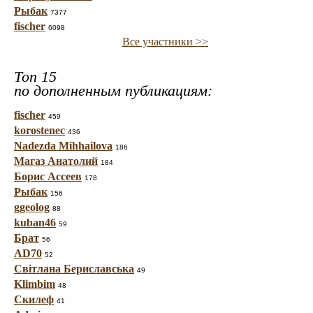
Рыбак
7377
fischer
6098
Все участники >>
Топ 15
по дополненным публикациям:
fischer
459
korostenec
436
Nadezda Mihhailova
186
Магаз Анатолий
184
Борис Ассеев
178
Рыбак
156
ggeolog
88
kuban46
59
Брат
56
AD70
52
Світлана Бериславська
49
Klimbim
48
Скилеф
41