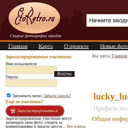
Старые фотографии городов
Главная
Карта
О проекте
Новые фот
Вы здесь:
Главная
Зарегистрированные участники
Имя пользователя:
Пароль:
lucky_lu
Запомнить меня |
Забыли пароль?
Еще не участник?
Профиль пол
Общая инфор
Зарегистрированные участники могут
размещать свои фото, следить за
комментариями и многое другое...
Все плюсы