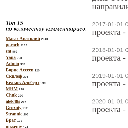
направили
Топ 15
2017-01-01 
по количеству комментариев:
проекта -
Магаз Анатолий
2040
poroch
1132
2018-01-01 
sm
865
проекта -
Yana
398
Admin
334
Борис Ассеев
320
2019-01-01 
Скилеф
305
проекта -
Белков Альберт
299
МНМ
298
Chuk
220
2020-01-01 
alek48s
216
проекта -
Grozniy
212
Strannic
202
Брат
198
mr.seniv
174