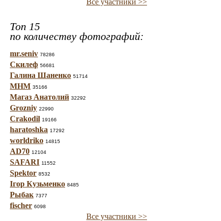
Все участники >>
Топ 15
по количеству фотографий:
mr.seniv
78286
Скилеф
56681
Галина Шаненко
51714
МНМ
35166
Магаз Анатолий
32292
Grozniy
22990
Crakodil
19166
haratoshka
17292
worldriko
14815
AD70
12104
SAFARI
11552
Spektor
8532
Ігор Кузьменко
8485
Рыбак
7377
fischer
6098
Все участники >>