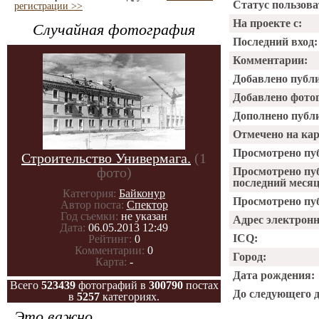
Статус пользова
регистрации >>
На проекте с:
Случайная фотография
Последний вход:
Комментарии:
Добавлено публ
Добавлено фото
Дополнено публ
Отмечено на ка
Просмотрено пу
Строительство Универмага.
(1
фото)
Просмотрено пу
последний месяц
Категория:
Байконур
Просмотрено пуб
Автор поста:
Спектор
Год съемки:
не указан
Адрес электрон
Дата:
06.05.2013 12:49
ICQ:
Рейтинг:
0
Комментарии:
0
Город:
Карта:
-
Дата рождения:
Всего
523439
фотографий в
300790
постах
До следующего 
в
5257
категориях.
Это важно