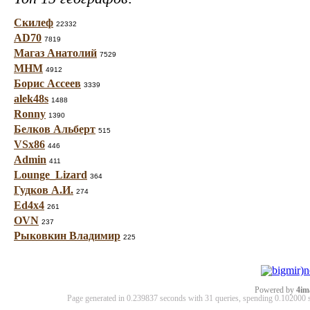
Скилеф
22332
AD70
7819
Магаз Анатолий
7529
МНМ
4912
Борис Ассеев
3339
alek48s
1488
Ronny
1390
Белков Альберт
515
VSx86
446
Admin
411
Lounge_Lizard
364
Гудков А.И.
274
Ed4x4
261
OVN
237
Рыковкин Владимир
225
Powered by
4im
Page generated in 0.239837 seconds with 31 queries, spending 0.10200