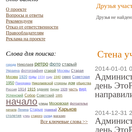
Друзья учас
О проекте
Вопросы и ответы
Друзья не найден
Рекомендуем
Отказ от ответственности
Правообладателям
Реклама на проекте
Стена у
Слова для поиска:
ретро
фото
старый
Николаев
города
2014-01-01 
фотография
Украина
Старая
старой
Москвы
Админист
Москва
1920
годы
сквер
1934
году
1940
Советская
день ЭтоР
1950
дом
Панорама
Николаевской
стороны
общества
вид
1914
1915
здание
Россия
биржи
1928
часть
направили
Собор
Успенский
Советский
1885
начало
улицы
Московская
фотоателье
Харьков
Старые
начала
Ленина
трамвай
2014-12-31 
столетия
улиц
старого
склад
магазин
Админист
Все ключевые слова >>
день ЭтоР