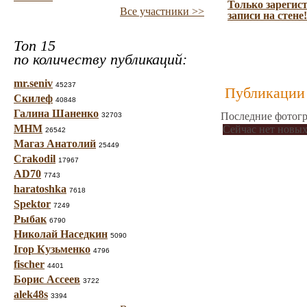
Только зарегис
Все участники >>
записи на стене!
Топ 15
по количеству публикаций:
mr.seniv
45237
Публикации 
Скилеф
40848
Галина Шаненко
Последние фотогр
32703
МНМ
Сейчас нет новых
26542
Магаз Анатолий
25449
Crakodil
17967
AD70
7743
haratoshka
7618
Spektor
7249
Рыбак
6790
Николай Наседкин
5090
Ігор Кузьменко
4796
fischer
4401
Борис Ассеев
3722
alek48s
3394