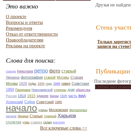
Друзья не найден
Это важно
О проекте
Вопросы и ответы
Стена участ
Рекомендуем
Отказ от ответственности
Правообладателям
Только зарегис
Реклама на проекте
записи на стене!
Слова для поиска:
Публикации 
ретро
фото
старый
Николаев
города
фотография
Украина
Старая
старой
Москвы
Последние фотогр
Москва
1920
годы
сквер
1934
году
1940
Советская
Сейчас нет новых
1950
дом
Панорама
Николаевской
стороны
общества
вид
1914
1915
здание
Россия
биржи
1928
часть
Собор
Успенский
Советский
1885
начало
улицы
Московская
фотоателье
Харьков
Старые
начала
Ленина
трамвай
столетия
улиц
старого
склад
магазин
Все ключевые слова >>