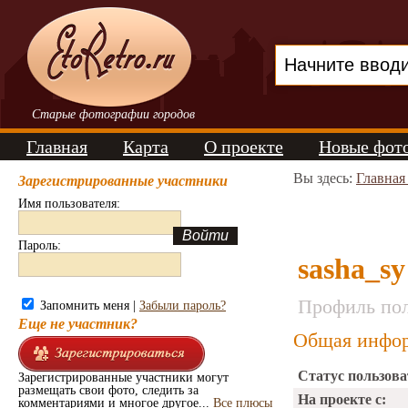
Старые фотографии городов
Главная
Карта
О проекте
Новые фот
Вы здесь:
Главная
Зарегистрированные участники
Имя пользователя:
Пароль:
sasha_sy
Профиль пол
Запомнить меня |
Забыли пароль?
Еще не участник?
Общая инфор
Статус пользова
Зарегистрированные участники могут
размещать свои фото, следить за
На проекте с:
комментариями и многое другое...
Все плюсы