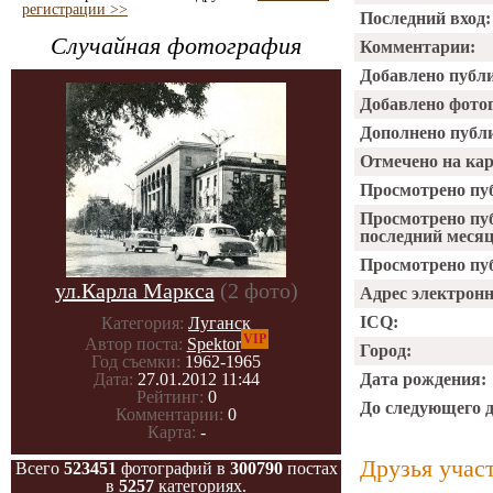
регистрации >>
Последний вход:
Случайная фотография
Комментарии:
Добавлено публ
Добавлено фото
Дополнено публ
Отмечено на ка
Просмотрено пу
Просмотрено пу
последний месяц
Просмотрено пуб
ул.Карла Маркса
(2 фото)
Адрес электрон
ICQ:
Категория:
Луганск
VIP
Автор поста:
Spektor
Город:
Год съемки:
1962-1965
Дата рождения:
Дата:
27.01.2012 11:44
Рейтинг:
0
До следующего 
Комментарии:
0
Карта:
-
Друзья учас
Всего
523451
фотографий в
300790
постах
в
5257
категориях.