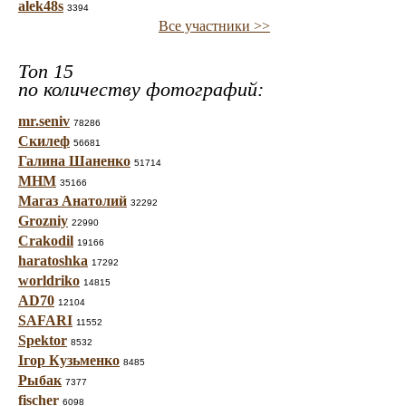
alek48s
3394
Все участники >>
Топ 15
по количеству фотографий:
mr.seniv
78286
Скилеф
56681
Галина Шаненко
51714
МНМ
35166
Магаз Анатолий
32292
Grozniy
22990
Crakodil
19166
haratoshka
17292
worldriko
14815
AD70
12104
SAFARI
11552
Spektor
8532
Ігор Кузьменко
8485
Рыбак
7377
fischer
6098