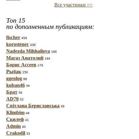
Все участники >>
Топ 15
по дополненным публикациям:
fischer
459
korostenec
436
Nadezda Mihhailova
186
Магаз Анатолий
184
Борис Ассеев
178
Рыбак
156
ggeolog
88
kuban46
59
Брат
56
AD70
52
Світлана Бериславська
49
Klimbim
48
Скилеф
41
Admin
40
Crakodil
33