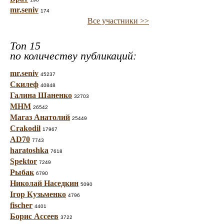
mr.seniv
174
Все участники >>
Топ 15
по количеству публикаций:
mr.seniv
45237
Скилеф
40848
Галина Шаненко
32703
МНМ
26542
Магаз Анатолий
25449
Crakodil
17967
AD70
7743
haratoshka
7618
Spektor
7249
Рыбак
6790
Николай Наседкин
5090
Ігор Кузьменко
4796
fischer
4401
Борис Ассеев
3722