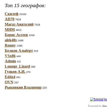
Топ 15 географов:
Скилеф
22332
AD70
7819
Магаз Анатолий
7529
МНМ
4912
Борис Ассеев
3339
alek48s
1488
Ronny
1390
Белков Альберт
515
VSx86
446
Admin
411
Lounge_Lizard
364
Гудков А.И.
274
Ed4x4
261
OVN
237
Рыковкин Владимир
225
Powered by
4im