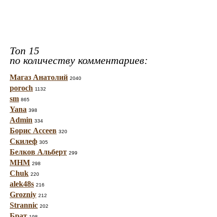
Топ 15
по количеству комментариев:
Магаз Анатолий
2040
poroch
1132
sm
865
Yana
398
Admin
334
Борис Ассеев
320
Скилеф
305
Белков Альберт
299
МНМ
298
Chuk
220
alek48s
216
Grozniy
212
Strannic
202
Брат
198