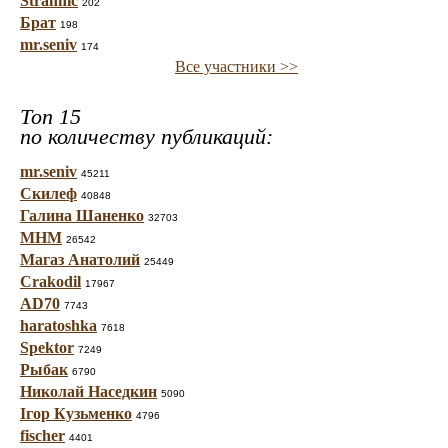
Strannic
202
Брат
198
mr.seniv
174
Все участники >>
Топ 15
по количеству публикаций:
mr.seniv
45211
Скилеф
40848
Галина Шаненко
32703
МНМ
26542
Магаз Анатолий
25449
Crakodil
17967
AD70
7743
haratoshka
7618
Spektor
7249
Рыбак
6790
Николай Наседкин
5090
Ігор Кузьменко
4796
fischer
4401