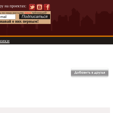
ру на проектах:
 на нашу рассылку
новых
публикаций!
знавай о них первым!
ники