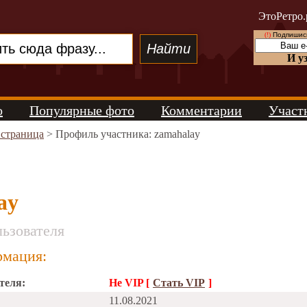
ЭтоРетро.
(!)
Подпишись
И у
о
Популярные фото
Комментарии
Участ
 страница
> Профиль участника: zamahalay
ay
ьзователя
мация:
теля:
Не VIP [
Стать VIP
]
11.08.2021