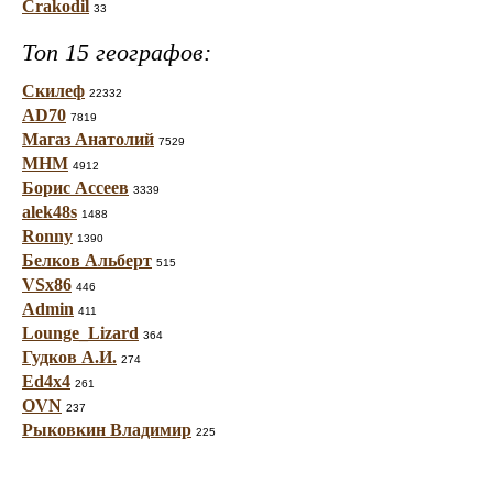
Crakodil
33
Топ 15 географов:
Скилеф
22332
AD70
7819
Магаз Анатолий
7529
МНМ
4912
Борис Ассеев
3339
alek48s
1488
Ronny
1390
Белков Альберт
515
VSx86
446
Admin
411
Lounge_Lizard
364
Гудков А.И.
274
Ed4x4
261
OVN
237
Рыковкин Владимир
225