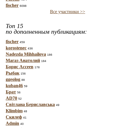
fischer
6098
Все участники >>
Топ 15
по дополненным публикациям:
fischer
459
korostenec
436
Nadezda Mihhailova
186
Магаз Анатолий
184
Борис Ассеев
178
Рыбак
156
ggeolog
88
kuban46
59
Брат
56
AD70
52
Світлана Бериславська
49
Klimbim
48
Скилеф
41
Admin
40