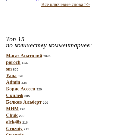
Все ключевые слова >>
Топ 15
по количеству комментариев:
Магаз Анатолий
2040
poroch
1132
sm
865
Yana
398
Admin
334
Борис Ассеев
320
Скилеф
305
Белков Альберт
299
МНМ
298
Chuk
220
alek48s
216
Grozniy
212