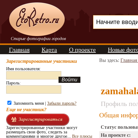
Старые фотографии городов
Главная
Карта
О проекте
Новые фот
Вы здесь:
Главная
Зарегистрированные участники
Имя пользователя:
Пароль:
zamahal
Профиль пол
Запомнить меня |
Забыли пароль?
Еще не участник?
Общая инфор
Статус пользова
Зарегистрированные участники могут
размещать свои фото, следить за
На проекте с:
комментариями и многое другое...
Все плюсы