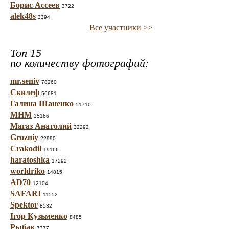
Борис Ассеев
3722
alek48s
3394
Все участники >>
Топ 15
по количеству фотографий:
mr.seniv
78260
Скилеф
56681
Галина Шаненко
51710
МНМ
35166
Магаз Анатолий
32292
Grozniy
22990
Crakodil
19166
haratoshka
17292
worldriko
14815
AD70
12104
SAFARI
11552
Spektor
8532
Ігор Кузьменко
8485
Рыбак
7377