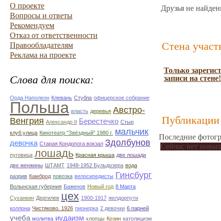
О проекте
Друзья не найден
Вопросы и ответы
Рекомендуем
Отказ от ответственности
Стена участ
Правообладателям
Реклама на проекте
Только зарегис
Слова для поиска:
записи на стене!
Орда Наполеон
Клевань
Стубла
офицерское собрание
Польша
Австро-
власть
деревья
Публикации 
Венгрия
Берестечко
Александр ІІ
Стыр
мальчик
клуб.улица
Кинотеатр "Звёздный" 1980 г.
Последние фотогр
Здолбунов
девочка
Старая Кондопога вокзал
Сейчас нет новых
лошадь
пуговица
Красная крыша
две лошади
две женжины
ШТАМТ
1948-1952 Бульдозера
вода
Гинсбург
разрив
Камброд
повозка
велосипедисты
Волынская губерния
Баженов
Новый год
8 Марта
цех
Суханкин
Дергилев
1900-1917
желдорпути
коллона
Чистяково. 1926
пионерка
2 девочки
6 парней
учеба
иудаизм
молитва
хлопцы
Козин
католицизм