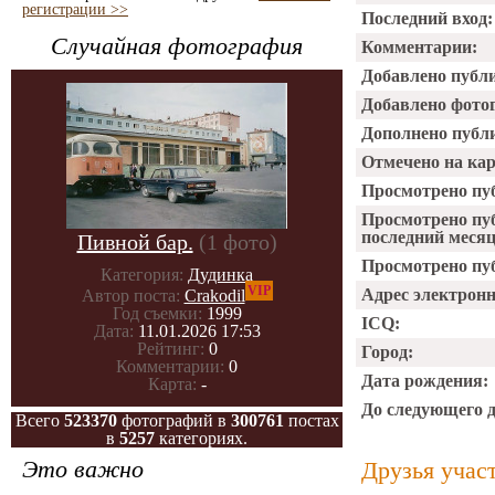
регистрации >>
Последний вход:
Случайная фотография
Комментарии:
Добавлено публ
Добавлено фото
Дополнено публ
Отмечено на ка
Просмотрено пу
Просмотрено пу
последний месяц
Пивной бар.
(1 фото)
Просмотрено пуб
Категория:
Дудинка
VIP
Адрес электрон
Автор поста:
Crakodil
Год съемки:
1999
ICQ:
Дата:
11.01.2026 17:53
Рейтинг:
0
Город:
Комментарии:
0
Дата рождения:
Карта:
-
До следующего 
Всего
523370
фотографий в
300761
постах
в
5257
категориях.
Это важно
Друзья учас