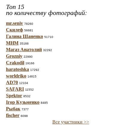
Топ 15
по количеству фотографий:
mr.seniv
78260
Скилеф
56681
Галина Шаненко
51710
МНМ
35166
Магаз Анатолий
32292
Grozniy
22990
Crakodil
19166
haratoshka
17292
worldriko
14815
AD70
12104
SAFARI
11552
Spektor
8532
Ігор Кузьменко
8485
Рыбак
7377
fischer
6098
Все участники >>