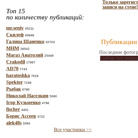
Только зарегис
записи на стене!
Топ 15
по количеству публикаций:
mr.seniv
45211
Скилеф
40848
Публикации 
Галина Шаненко
32703
МНМ
26542
Последние фотогр
Магаз Анатолий
25449
Сейчас нет новых
Crakodil
17967
AD70
7743
haratoshka
7618
Spektor
7249
Рыбак
6790
Николай Наседкин
5090
Ігор Кузьменко
4796
fischer
4401
Борис Ассеев
3722
alek48s
3394
Все участники >>