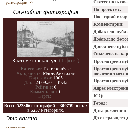
Статус пользова
регистрации >>
На проекте с:
Случайная фотография
Последний вход:
Комментарии:
Добавлено публ
Добавлено фото
Дополнено публ
Отмечено на ка
Златоустовская ул.
(1 фото)
Просмотрено пу
Категория:
Екатеринбург
Просмотрено пу
Автор поста:
Магаз Анатолий
последний месяц
Год съемки:
1905
Просмотрено пуб
Дата:
24.09.2011 19:32
Рейтинг:
0
Адрес электрон
Комментарии:
0
ICQ:
Карта:
-
Город:
Всего
523366
фотографий в
300759
постах
в
5257
категориях.
Дата рождения:
Это важно
До следующего 