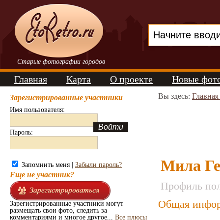
Старые фотографии городов
Главная
Карта
О проекте
Новые фот
Вы здесь:
Главная
Зарегистрированные участники
Имя пользователя:
Пароль:
Мила Ге
Запомнить меня |
Забыли пароль?
Еще не участник?
Профиль пол
Общая инфор
Зарегистрированные участники могут
размещать свои фото, следить за
комментариями и многое другое...
Все плюсы