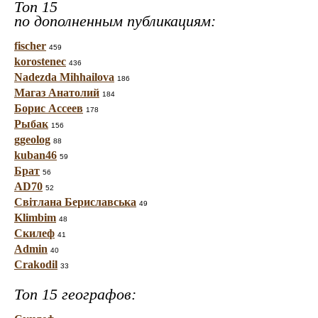
Топ 15
по дополненным публикациям:
fischer
459
korostenec
436
Nadezda Mihhailova
186
Магаз Анатолий
184
Борис Ассеев
178
Рыбак
156
ggeolog
88
kuban46
59
Брат
56
AD70
52
Світлана Бериславська
49
Klimbim
48
Скилеф
41
Admin
40
Crakodil
33
Топ 15 географов: