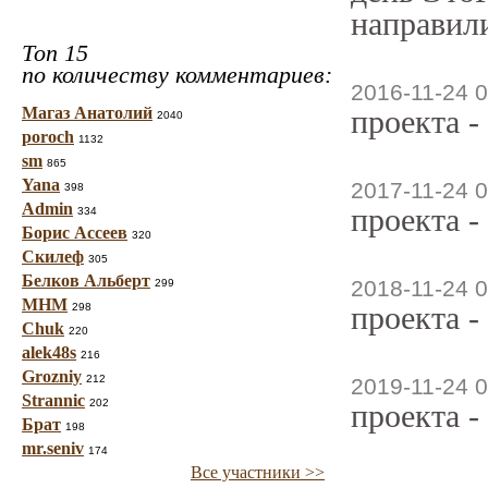
направили
Топ 15
по количеству комментариев:
2016-11-24 0
Магаз Анатолий
проекта -
2040
poroch
1132
sm
865
Yana
2017-11-24 0
398
Admin
проекта -
334
Борис Ассеев
320
Скилеф
305
Белков Альберт
2018-11-24 0
299
МНМ
проекта -
298
Chuk
220
alek48s
216
Grozniy
212
2019-11-24 0
Strannic
202
проекта -
Брат
198
mr.seniv
174
Все участники >>