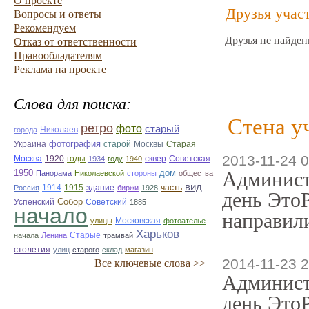
О проекте
Друзья учас
Вопросы и ответы
Рекомендуем
Друзья не найден
Отказ от ответственности
Правообладателям
Реклама на проекте
Слова для поиска:
Стена у
ретро
фото
старый
Николаев
города
фотография
Украина
Старая
старой
Москвы
2013-11-24 0
Москва
1920
годы
сквер
1934
году
1940
Советская
1950
дом
Админист
Панорама
Николаевской
стороны
общества
вид
1914
1915
здание
Россия
биржи
1928
часть
день ЭтоР
Собор
Успенский
Советский
1885
начало
направили
улицы
Московская
фотоателье
Харьков
Старые
начала
Ленина
трамвай
столетия
улиц
старого
склад
магазин
2014-11-23 2
Все ключевые слова >>
Админист
день ЭтоР