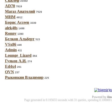
Скилеф
22332
AD70
7819
Магаз Анатолий
7529
МНМ
4912
Борис Ассеев
3339
alek48s
1488
Ronny
1390
Белков Альберт
515
VSx86
446
Admin
411
Lounge_Lizard
364
Гудков А.И.
274
Ed4x4
261
OVN
237
Рыковкин Владимир
225
Powered by
4im
Page generated in 0.195655 seconds with 31 queries, spending 0.10000