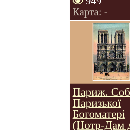
949
Карта: -
Париж. Со
Паризької
Богоматері
(Нотр-Дам 