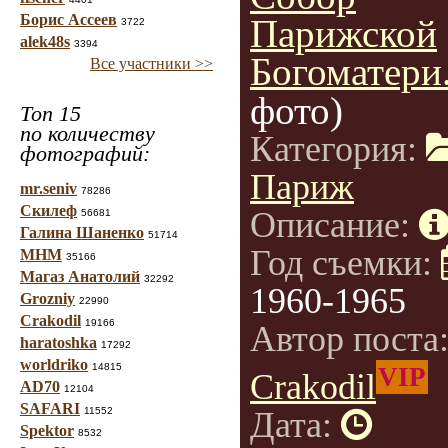
Борис Ассеев
Парижской
3722
alek48s
3394
Богоматери
Все участники >>
фото)
Топ 15
по количеству
Категория:
фотографий:
Париж
mr.seniv
78286
Скилеф
Описание:
56681
Галина Шаненко
51714
Год съемки:
МНМ
35166
Магаз Анатолий
32292
1960-1965
Grozniy
22990
Crakodil
19166
Автор поста
haratoshka
17292
worldriko
14815
VIP
Crakodil
AD70
12104
SAFARI
11552
Дата:
Spektor
8532