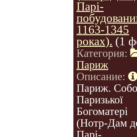
Парі-
побудовани
1163-1345
роках).
(1 ф
Категория:
Париж
Описание:
Париж. Соб
Паризької
Богоматері
(Нотр-Дам д
Парі-