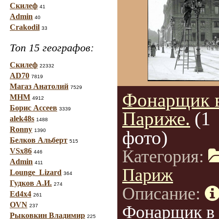
Скилеф
41
Admin
40
Crakodil
33
Топ 15 географов:
Скилеф
22332
AD70
7819
Магаз Анатолий
7529
Фонарщик 
МНМ
4912
Борис Ассеев
3339
Париже.
(1
alek48s
1488
Ronny
фото)
1390
Белков Альберт
515
VSx86
Категория:
446
Admin
411
Париж
Lounge_Lizard
364
Гудков А.И.
274
Описание:
Ed4x4
261
OVN
Фонарщик в
237
Рыковкин Владимир
225