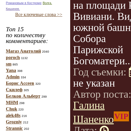
на площади 
Романовым в Костроме
Волга.
Кишинев.
Вивиани. Ви
Все ключевые слова >>
южной башн
Топ 15
по количеству
Собора
комментариев:
Парижской
Магаз Анатолий
2040
poroch
Богоматери..
1132
sm
865
Год съемки:
Yana
398
Admin
334
не указан
Борис Ассеев
320
Скилеф
Автор поста
305
Белков Альберт
299
Галина
МНМ
298
Chuk
220
VIP
alek48s
Шаненко
216
Grozniy
212
Дата:
Strannic
202