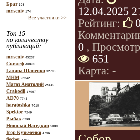
Брат
198
12.04.2025 2
mr.seniv
174
Все участники >>
Рейтинг:
Комментари
Топ 15
по количеству
0
, Просмотр
публикаций:
651
mr.seniv
45237
Скилеф
40848
Карта: -
Галина Шаненко
32703
МНМ
26542
Магаз Анатолий
25449
Crakodil
17967
AD70
7743
haratoshka
7618
Spektor
7249
Рыбак
6790
Николай Наседкин
5090
Ігор Кузьменко
4796
Собор
fischer
4401