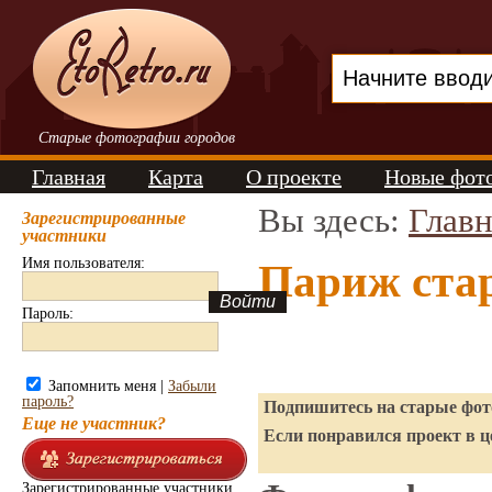
Старые фотографии городов
Главная
Карта
О проекте
Новые фот
Вы здесь:
Главн
Зарегистрированные
участники
Имя пользователя:
Париж ста
Пароль:
Запомнить меня |
Забыли
пароль?
Подпишитесь на старые фото
Еще не участник?
Если понравился проект в ц
Зарегистрированные участники