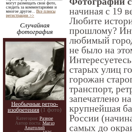
Фотографии с
могут размещать свои фото,
следить за комментариями и
начиная с 19 в
многое другое...
Все плюсы
регистрации >>
Любите истори
Случайная
прошлому? Инт
фотография
любимый город
не было на это
Интересуетес
старых улиц г
горожан старо
транспорт, рет
запечатлено на
Необычные ретро-
крупнейшая ба
изобретения
(1 фото)
России (начин
Категория:
Разное
Автор поста:
Магаз
самых до окра
Анатолий