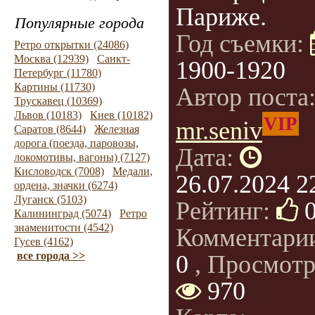
Париже.
Популярные города
Год съемки:
Ретро открытки (24086)
Москва (12939)
Санкт-
1900-1920
Петербург (11780)
Картины (11730)
Автор поста
Трускавец (10369)
Львов (10183)
Киев (10182)
VIP
mr.seniv
Саратов (8644)
Железная
дорога (поезда, паровозы,
Дата:
локомотивы, вагоны) (7127)
Кисловодск (7008)
Медали,
26.07.2024 2
ордена, значки (6274)
Луганск (5103)
Рейтинг:
Калининград (5074)
Ретро
знаменитости (4542)
Комментари
Гусев (4162)
все города >>
0
, Просмотр
970