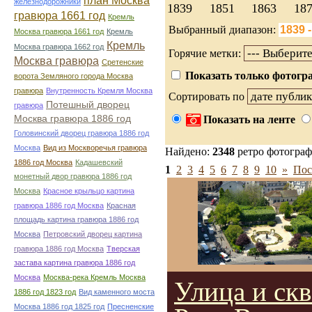
план Москва
железнодорожники
1839
1851
1863
18
гравюра 1661 год
Кремль
Выбранный диапазон:
Москва гравюра 1661 год
Кремль
Кремль
Москва гравюра 1662 год
Горячие метки:
Москва гравюра
Сретенские
Показать только фотогра
ворота Земляного города Москва
гравюра
Внутренность Кремля Москва
Сортировать по
Потешный дворец
гравюра
Москва гравюра 1886 год
Показать на ленте
Головинский дворец гравюра 1886 год
Москва
Вид из Москворечья гравюра
Найдено:
2348
ретро фотогра
1886 год Москва
Кадашевский
1
2
3
4
5
6
7
8
9
10
»
Пос
монетный двор гравюра 1886 год
Москва
Красное крыльцо картина
гравюра 1886 год Москва
Красная
площадь картина гравюра 1886 год
Москва
Петровский дворец картина
гравюра 1886 год Москва
Тверская
застава картина гравюра 1886 год
Москва
Москва-река Кремль Москва
Улица и скв
1886 год 1823 год
Вид каменного моста
Москва 1886 год 1825 год
Пресненские