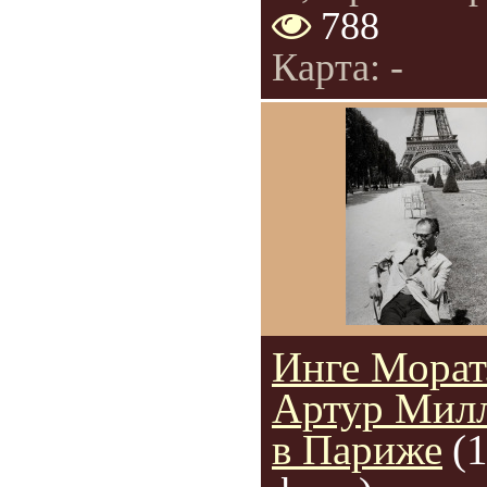
788
Карта: -
Инге Морат
Артур Мил
в Париже
(