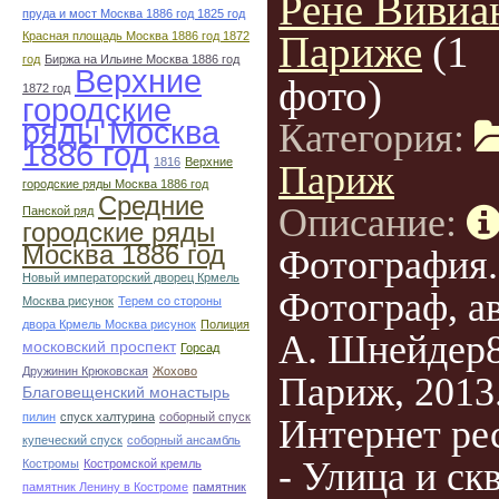
Рене Вивиа
пруда и мост Москва 1886 год 1825 год
Париже
(1
Красная площадь Москва 1886 год 1872
год
Биржа на Ильине Москва 1886 год
Верхние
фото)
1872 год
городские
ряды Москва
Категория:
1886 год
1816
Верхние
Париж
городские ряды Москва 1886 год
Средние
Описание:
Панской ряд
городские ряды
Москва 1886 год
Фотография.
Новый императорский дворец Крмель
Фотограф, а
Москва рисунок
Терем со стороны
двора Крмель Москва рисунок
Полиция
А. Шнейдер8
московский проспект
Горсад
Дружинин Крюковская
Жохово
Париж, 2013
Благовещенский монастырь
пилин
спуск халтурина
соборный спуск
Интернет ре
купеческий спуск
соборный ансамбль
- Улица и ск
Костромы
Костромской кремль
памятник Ленину в Костроме
памятник