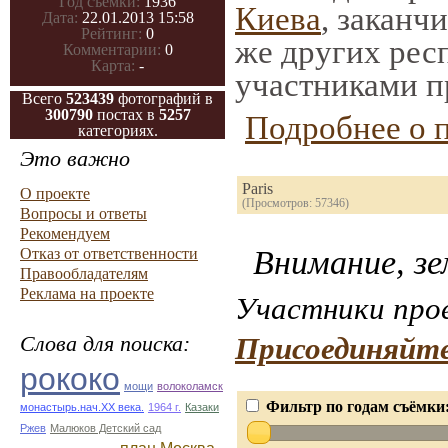
Год съемки:
1936
Киева
, заканч
Дата:
22.01.2013 15:58
Рейтинг:
0
же других рес
Комментарии:
0
Карта:
-
участниками п
Всего
523439
фотографий в
300790
постах в
5257
Подробнее о 
категориях.
Это важно
Paris
О проекте
(Просмотров: 57346)
Вопросы и ответы
Рекомендуем
Внимание, зе
Отказ от ответственности
Правообладателям
Реклама на проекте
Участники прое
Слова для поиска:
Присоединяйте
рококо
мощи
волоколамск
Фильтр по годам съёмки
монастырь.нач.ХХ века.
1964 г.
Казаки
Ржев
Малюков Детский сад