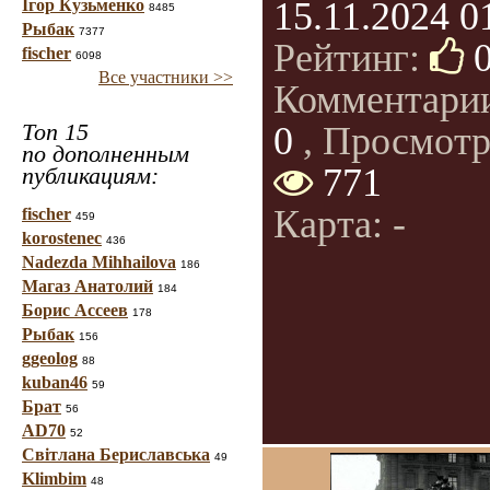
15.11.2024 0
Ігор Кузьменко
8485
Рыбак
7377
Рейтинг:
fischer
6098
Все участники >>
Комментари
Топ 15
0
, Просмотр
по дополненным
771
публикациям:
Карта: -
fischer
459
korostenec
436
Nadezda Mihhailova
186
Магаз Анатолий
184
Борис Ассеев
178
Рыбак
156
ggeolog
88
kuban46
59
Брат
56
AD70
52
Світлана Бериславська
49
Klimbim
48