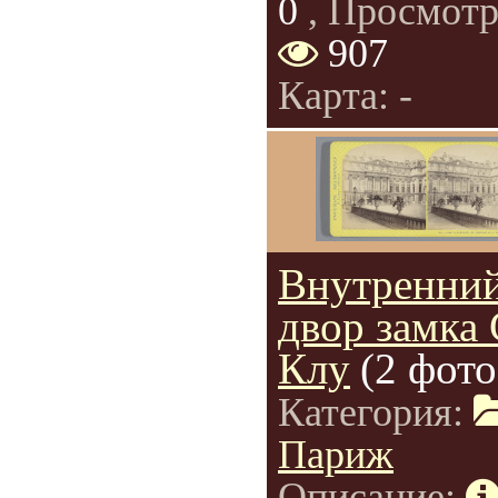
0
, Просмотр
907
Карта: -
Внутренни
двор замка 
Клу
(2 фото
Категория:
Париж
Описание: