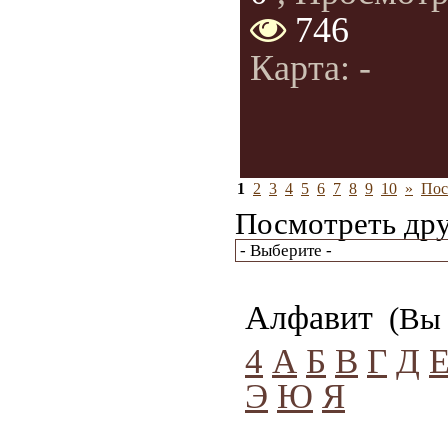
746
Карта: -
1
2
3
4
5
6
7
8
9
10
»
Пос
Посмотреть дру
Алфавит
(Вы 
4
А
Б
В
Г
Д
Э
Ю
Я