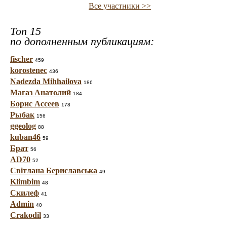
Все участники >>
Топ 15
по дополненным публикациям:
fischer
459
korostenec
436
Nadezda Mihhailova
186
Магаз Анатолий
184
Борис Ассеев
178
Рыбак
156
ggeolog
88
kuban46
59
Брат
56
AD70
52
Світлана Бериславська
49
Klimbim
48
Скилеф
41
Admin
40
Crakodil
33