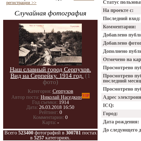
Статус пользова
регистрации >>
На проекте с:
Случайная фотография
Последний вход:
Комментарии:
Добавлено публ
Добавлено фото
Дополнено публ
Отмечено на ка
Просмотрено пу
Наш славный город Серпухов.
Вид на Серпейку. 1914 год.
(1
Просмотрено пу
последний месяц
фото)
Просмотрено пуб
Категория:
Серпухов
VIP
Адрес электрон
Автор поста:
Николай Наседкин
Год съемки:
1914
ICQ:
Дата:
26.03.2018 16:50
Рейтинг:
0
Город:
Комментарии:
0
Дата рождения:
Карта:
-
До следующего 
Всего
523400
фотографий в
300781
постах
в
5257
категориях.