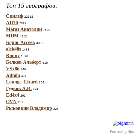
Топ 15 географов:
Скилеф
22332
AD70
7819
Магаз Анатолий
7529
МНМ
4912
Борис Ассеев
3339
alek48s
1488
Ronny
1390
Белков Альберт
515
VSx86
446
Admin
411
Lounge_Lizard
364
Гудков А.И.
274
Ed4x4
261
OVN
237
Рыковкин Владимир
225
Powered by
4im