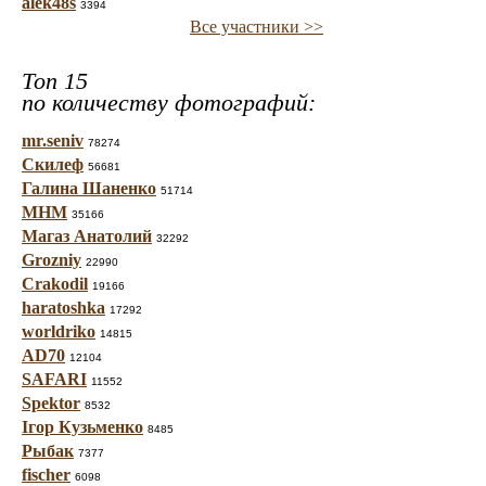
alek48s
3394
Все участники >>
Топ 15
по количеству фотографий:
mr.seniv
78274
Скилеф
56681
Галина Шаненко
51714
МНМ
35166
Магаз Анатолий
32292
Grozniy
22990
Crakodil
19166
haratoshka
17292
worldriko
14815
AD70
12104
SAFARI
11552
Spektor
8532
Ігор Кузьменко
8485
Рыбак
7377
fischer
6098