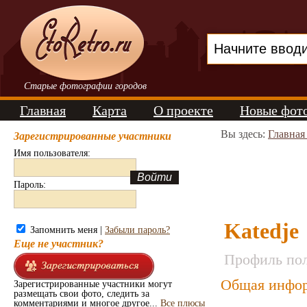
Старые фотографии городов
Главная
Карта
О проекте
Новые фот
Вы здесь:
Главная
Зарегистрированные участники
Имя пользователя:
Пароль:
Katedje
Запомнить меня |
Забыли пароль?
Еще не участник?
Профиль пол
Общая инфор
Зарегистрированные участники могут
размещать свои фото, следить за
комментариями и многое другое...
Все плюсы