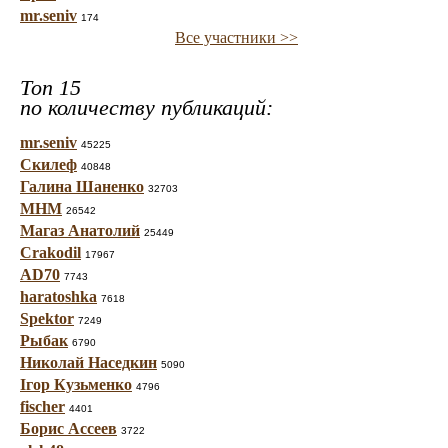
mr.seniv
174
Все участники >>
Топ 15
по количеству публикаций:
mr.seniv
45225
Скилеф
40848
Галина Шаненко
32703
МНМ
26542
Магаз Анатолий
25449
Crakodil
17967
AD70
7743
haratoshka
7618
Spektor
7249
Рыбак
6790
Николай Наседкин
5090
Ігор Кузьменко
4796
fischer
4401
Борис Ассеев
3722