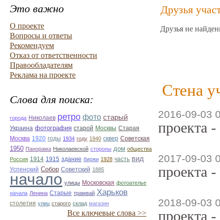
Это важно
Друзья учас
О проекте
Друзья не найден
Вопросы и ответы
Рекомендуем
Отказ от ответственности
Правообладателям
Реклама на проекте
Стена у
Слова для поиска:
2016-09-03 
ретро
фото
старый
Николаев
города
проекта -
фотография
Украина
Старая
старой
Москвы
Москва
1920
годы
сквер
1934
году
1940
Советская
1950
дом
Панорама
Николаевской
стороны
общества
2017-09-03 
вид
1914
1915
здание
Россия
биржи
1928
часть
проекта -
Собор
Успенский
Советский
1885
начало
улицы
Московская
фотоателье
Харьков
Старые
начала
Ленина
трамвай
2018-09-03 
столетия
улиц
старого
склад
магазин
проекта -
Все ключевые слова >>