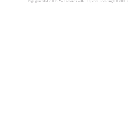
Page generated in 0.192525 seconds with 31 queries, spending 0.08800