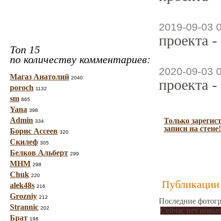
2019-09-03 
проекта -
Топ 15
по количеству комментариев:
2020-09-03 
Магаз Анатолий
2040
проекта -
poroch
1132
sm
865
Yana
398
Admin
Только зарегис
334
записи на стене!
Борис Ассеев
320
Скилеф
305
Белков Альберт
299
МНМ
298
Chuk
220
Публикации 
alek48s
216
Grozniy
212
Последние фотогр
Strannic
202
Сейчас нет новых
Брат
198