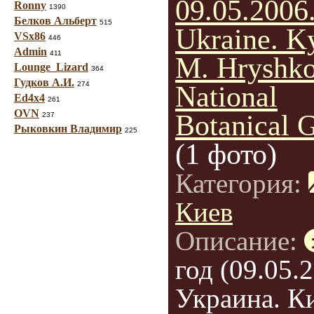
09.05.2006
Ronny
1390
Белков Альберт
515
Ukraine. K
VSx86
446
Admin
411
M. Hryshk
Lounge_Lizard
364
Гудков А.И.
274
National
Ed4x4
261
OVN
Botanical 
237
Рыковкин Владимир
225
(1 фото)
Категория:
Киев
Описание:
год (09.05.2
Украина. Ки