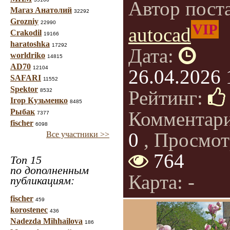
Автор пост
Магаз Анатолий
32292
Grozniy
22990
VIP
autocad
Crakodil
19166
haratoshka
17292
Дата:
worldriko
14815
AD70
12104
26.04.2026 
SAFARI
11552
Spektor
Рейтинг:
8532
Ігор Кузьменко
8485
Рыбак
Комментар
7377
fischer
6098
0
, Просмот
Все участники >>
764
Топ 15
по дополненным
Карта: -
публикациям:
fischer
459
korostenec
436
Nadezda Mihhailova
186