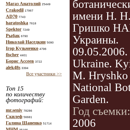
ботаническ
Магаз Анатолий
25449
Crakodil
17967
имени Н. Н
AD70
7743
haratoshka
Гришко Н
7618
Spektor
7249
Рыбак
Украины.
6790
Николай Наседкин
5090
09.05.2006.
Ігор Кузьменко
4796
fischer
4401
Ukraine. Ky
Борис Ассеев
3722
alek48s
3394
M. Hryshko
Все участники >>
National Bot
Топ 15
по количеству
Garden.
фотографий:
Год съемки
mr.seniv
78286
Скилеф
56681
2006
Галина Шаненко
51714
МНМ
35166