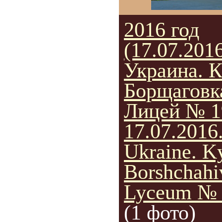
2016 год
(17.07.2016
Украина. К
Борщаговк
Лицей № 1
17.07.2016
Ukraine. Ky
Borshchahi
Lyceum № 
(1 фото)