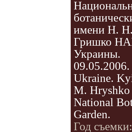
Националь
ботаническ
имени Н. Н
Гришко Н
Украины.
09.05.2006.
Ukraine. Ky
M. Hryshko
National Bot
Garden.
Год съемки