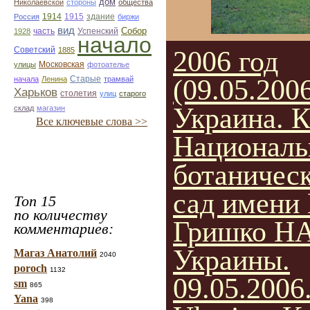
дом
Николаевской
стороны
общества
1914
1915
здание
Россия
биржи
вид
Собор
Успенский
1928
часть
начало
Советский
1885
2006 год
улицы
Московская
фотоателье
Старые
(09.05.2006
начала
Ленина
трамвай
Харьков
столетия
улиц
старого
Украина. К
склад
магазин
Все ключевые слова >>
Национал
ботаничес
сад имени 
Топ 15
по количеству
Гришко Н
комментариев:
Украины.
Магаз Анатолий
2040
poroch
1132
09.05.2006
sm
865
Yana
398