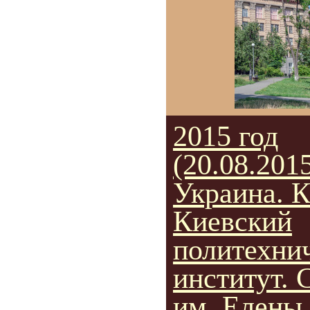
2015 год
(20.08.2015
Украина. К
Киевский
политехни
институт. 
им. Елены