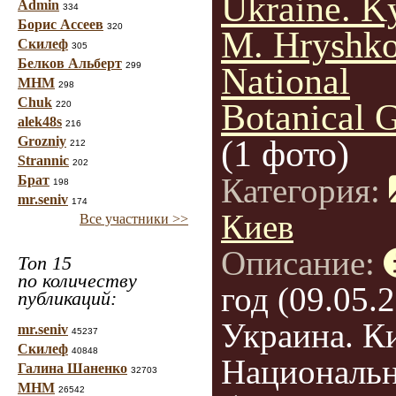
Ukraine. K
Admin
334
Борис Ассеев
320
M. Hryshk
Скилеф
305
Белков Альберт
299
National
МНМ
298
Chuk
Botanical 
220
alek48s
216
Grozniy
(1 фото)
212
Strannic
202
Категория:
Брат
198
mr.seniv
174
Киев
Все участники >>
Описание:
Топ 15
по количеству
год (09.05.2
публикаций:
Украина. Ки
mr.seniv
45237
Скилеф
40848
Националь
Галина Шаненко
32703
МНМ
26542