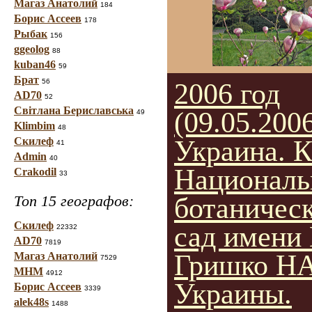
Магаз Анатолий
184
Борис Ассеев
178
Рыбак
156
ggeolog
88
kuban46
59
Брат
56
2006 год
AD70
52
Світлана Бериславська
(09.05.2006
49
Klimbim
48
Скилеф
Украина. К
41
Admin
40
Национал
Crakodil
33
Топ 15 географов:
ботаничес
Скилеф
сад имени 
22332
AD70
7819
Гришко Н
Магаз Анатолий
7529
МНМ
4912
Украины.
Борис Ассеев
3339
alek48s
1488