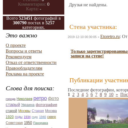
Комментарии:
0
Друзья не найдены.
Карта:
-
Всего
523451
фотографий в
300790
постах в
5257
Стена участника:
категориях.
Это важно
-
Etoretro.ru
: О
2019-12-10 00:30:05
О проекте
Вопросы и ответы
Только зарегистрированные
записи на стене!
Рекомендуем
Отказ от ответственности
Правообладателям
Реклама на проекте
Публикации участник
Слова для поиска:
Последние фотографии, котор
1
2
3
4
5
6
7
8
9
10
»
Пос
ретро
фото
Николаев
города
старый
фотография
Украина
Старая
Москва
старой
Москвы
1920
годы
сквер
1934
году
1940
1950
Советская
Панорама