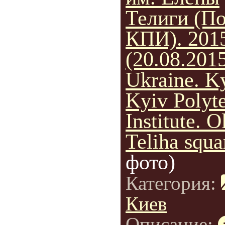
Телиги (П
КПИ). 201
(20.08.2015
Ukraine. Ky
Kyiv Polyt
Institute. O
Teliha squa
фото)
Категория:
Киев
Описание: