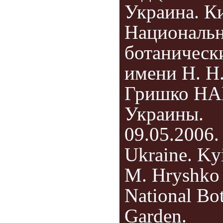
Украина. Ки
Националь
ботаническ
имени Н. Н
Гришко Н
Украины.
09.05.2006.
Ukraine. Ky
M. Hryshko
National Bot
Garden.