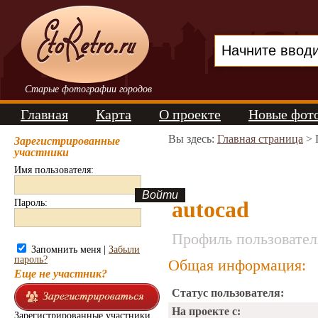
Старые фотографии городов
Главная
Карта
О проекте
Новые фот
Вы здесь:
Главная страница
> 
Зарегистрированные
участники
Имя пользователя:
autocad
Пароль:
Профиль пользовател
Запомнить меня |
Забыли
пароль?
Общая информация:
Еще не участник?
Статус пользователя:
На проекте с:
Зарегистрированные участники