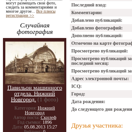
могут размещать свои фото,
Последний вход:
следить за комментариями и
многое другое...
Все плюсы
Комментарии:
регистрации >>
Добавлено публикаций:
Случайная
Добавлено фотографий:
фотография
Дополнено публикаций:
Отмечено на карте фотогра
Просмотрено публикаций:
Просмотрено публикаций за
последний месяц:
Просмотрено публикаций за 
Адрес электронной почты:
ICQ:
Павильон машинного
отдела. Нижний
Город:
Новгород.
(1 фото)
Дата рождения:
Категория:
Нижний
До следующего дня рождени
Новгород
Автор поста:
Скилеф
Год съемки:
1896
Друзья участника:
Дата:
05.08.2013 15:27
Рейтинг:
0