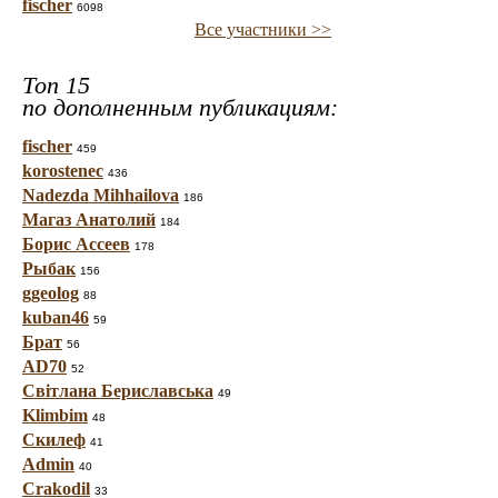
fischer
6098
Все участники >>
Топ 15
по дополненным публикациям:
fischer
459
korostenec
436
Nadezda Mihhailova
186
Магаз Анатолий
184
Борис Ассеев
178
Рыбак
156
ggeolog
88
kuban46
59
Брат
56
AD70
52
Світлана Бериславська
49
Klimbim
48
Скилеф
41
Admin
40
Crakodil
33