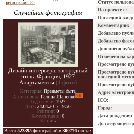
Статус пользова
регистрации >>
На проекте с:
Случайная фотография
Последний вход:
Комментарии:
Добавлено публ
Добавлено фото
Дополнено публ
Отмечено на ка
Просмотрено пу
Дизайн интерьера, загородный
Просмотрено пу
стиль. Франция, 1927.
последний месяц
Апартаменты
(1 фото)
Просмотрено пуб
Категория:
Предметы быта
Адрес электрон
VIP
Автор поста:
Галина Шаненко
ICQ:
Год съемки:
1927
Дата:
24.04.2017 19:56
Город:
Рейтинг:
0
Дата рождения:
Комментарии:
0
Карта:
-
До следующего 
Всего
523395
фотографий в
300776
постах