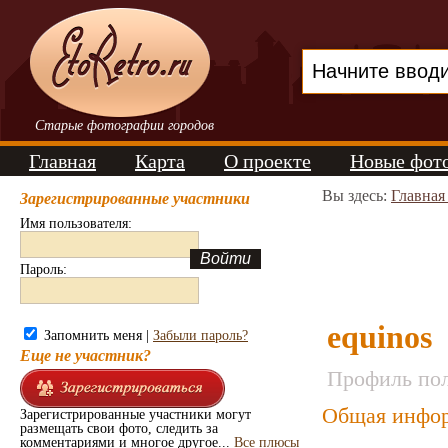
Старые фотографии городов
Главная
Карта
О проекте
Новые фот
Вы здесь:
Главная
Зарегистрированные участники
Имя пользователя:
Пароль:
equinos
Запомнить меня |
Забыли пароль?
Еще не участник?
Профиль пол
Общая инфор
Зарегистрированные участники могут
размещать свои фото, следить за
комментариями и многое другое...
Все плюсы