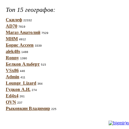
Топ 15 географов:
Скилеф
22332
AD70
7819
Магаз Анатолий
7529
МНМ
4912
Борис Ассеев
3339
alek48s
1488
Ronny
1390
Белков Альберт
515
VSx86
446
Admin
411
Lounge_Lizard
364
Гудков А.И.
274
Ed4x4
261
OVN
237
Рыковкин Владимир
225