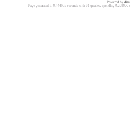
Powered by
4im
Page generated in 0.444655 seconds with 31 queries, spending 0.20800