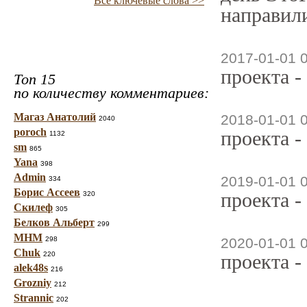
Все ключевые слова >>
направили
2017-01-01 
проекта -
Топ 15
по количеству комментариев:
Магаз Анатолий
2018-01-01 
2040
poroch
проекта -
1132
sm
865
Yana
398
Admin
2019-01-01 
334
Борис Ассеев
проекта -
320
Скилеф
305
Белков Альберт
299
МНМ
298
2020-01-01 
Chuk
220
проекта -
alek48s
216
Grozniy
212
Strannic
202