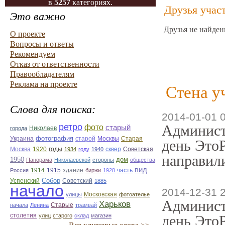
в
5257
категориях.
Друзья учас
Это важно
Друзья не найден
О проекте
Вопросы и ответы
Рекомендуем
Отказ от ответственности
Правообладателям
Реклама на проекте
Стена у
Слова для поиска:
2014-01-01 
ретро
Админист
фото
старый
Николаев
города
фотография
Украина
Старая
старой
Москвы
день ЭтоР
Москва
1920
годы
сквер
1934
году
1940
Советская
направили
1950
дом
Панорама
Николаевской
стороны
общества
вид
1914
1915
здание
Россия
биржи
1928
часть
Собор
Успенский
Советский
1885
начало
2014-12-31 
улицы
Московская
фотоателье
Админист
Харьков
Старые
начала
Ленина
трамвай
столетия
улиц
старого
склад
магазин
день ЭтоР