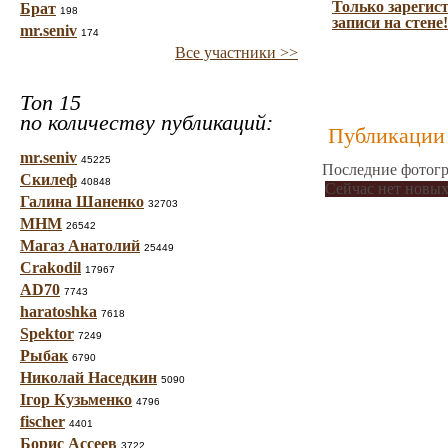
Только зарегис
Брат
198
записи на стене!
mr.seniv
174
Все участники >>
Топ 15
по количеству публикаций:
Публикации 
mr.seniv
45225
Последние фотогр
Скилеф
40848
Сейчас нет новых
Галина Шаненко
32703
МНМ
26542
Магаз Анатолий
25449
Crakodil
17967
AD70
7743
haratoshka
7618
Spektor
7249
Рыбак
6790
Николай Наседкин
5090
Ігор Кузьменко
4796
fischer
4401
Борис Ассеев
3722