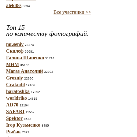
alek48s
3394
Все участники >>
Топ 15
по количеству фотографий:
mr.seniv
78274
Скилеф
56681
Галина Шаненко
51714
МНМ
35166
Магаз Анатолий
32292
Grozniy
22990
Crakodil
19166
haratoshka
17292
worldriko
14815
AD70
12104
SAFARI
11552
Spektor
8532
Ігор Кузьменко
8485
Рыбак
7377