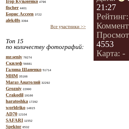
Ігор Кузьменко
4796
21:27
fischer
4401
Борис Ассеев
Рейтинг
3722
alek48s
3394
Коммент
Все участники >>
Просмот
Топ 15
4553
по количеству фотографий:
Карта: -
mr.seniv
78274
Скилеф
56681
Галина Шаненко
51714
МНМ
35166
Магаз Анатолий
32292
Grozniy
22990
Crakodil
19166
haratoshka
17292
worldriko
14815
AD70
12104
SAFARI
11552
Spektor
8532