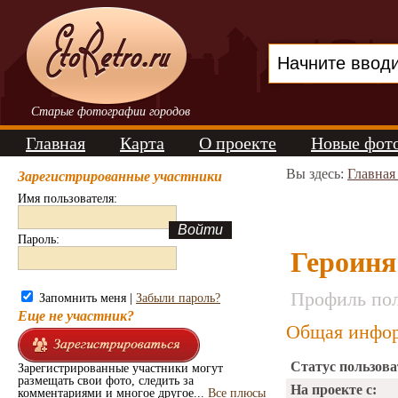
Старые фотографии городов
Главная
Карта
О проекте
Новые фот
Вы здесь:
Главная
Зарегистрированные участники
Имя пользователя:
Пароль:
Героиня
Профиль пол
Запомнить меня |
Забыли пароль?
Еще не участник?
Общая инфор
Статус пользова
Зарегистрированные участники могут
размещать свои фото, следить за
На проекте с:
комментариями и многое другое...
Все плюсы