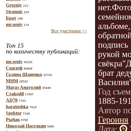
нет.Фото
Grozniy
212
Strannic
202
семейно
Брат
198
альбоме,
mr.seniv
174
Все участники >>
обратной
подпись 
Топ 15
по количеству публикаций:
рукой мо
свёкра"
mr.seniv
45225
Скилеф
40848
брат де
Галина Шаненко
32703
Василия"
МНМ
26542
Магаз Анатолий
25449
Год съе
Crakodil
17967
1885-19
AD70
7743
haratoshka
Автор п
7618
Spektor
7249
Героиня
Рыбак
6790
Николай Наседкин
Дата:
5090