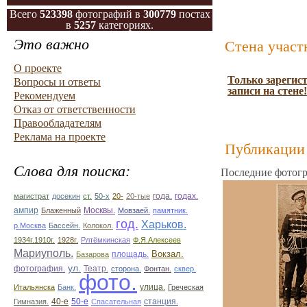
Всего
523398
фотографий в
300779
постах
в
5257
категориях.
Это важно
Стена участ
О проекте
Только зарегис
Вопросы и ответы
записи на стене!
Рекомендуем
Отказ от ответственности
Правообладателям
Реклама на проекте
Публикации 
Слова для поиска:
Последние фотогр
магистрат
досекин
ст.
50-х
20-
20-тые
года.
годах.
ампир
Блаженный
Москвы.
Мовзаей.
памятник.
год.
Харьков.
р.Москва
Бассейн.
Колокол.
1934г.1910г.
1928г.
Рлтёмкинская
Ф.Я.Алексеев
Мариуполь.
площадь.
Вокзал.
Базарова
ул.
фотография.
Театр.
сторона.
Фонтан.
сквер.
фото.
улица.
Итальянска
Банк.
Греческая
50-е
Гимназия.
40-е
Спасательная
станция.