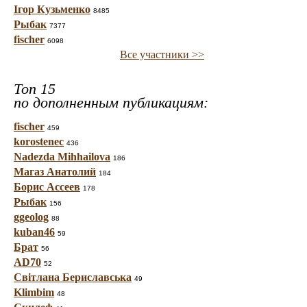
Ігор Кузьменко
8485
Рыбак
7377
fischer
6098
Все участники >>
Топ 15
по дополненным публикациям:
fischer
459
korostenec
436
Nadezda Mihhailova
186
Магаз Анатолий
184
Борис Ассеев
178
Рыбак
156
ggeolog
88
kuban46
59
Брат
56
AD70
52
Світлана Бериславська
49
Klimbim
48