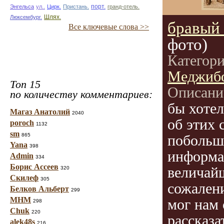
Энгельса
ул..
Цирк.
Пристань.
порт.
гранд-отель.
Люксембург.
Шлях.
бравый 
Все ключевые слова >>
фото)
Категор
Меджиб
Топ 15
Описани
по количеству комментариев:
бы хотел
Магаз Анатолий
2040
об этих 
poroch
1132
sm
865
побольш
Yana
398
информа
Admin
334
Борис Ассеев
величай
320
Скилеф
305
сожален
Белков Альберт
299
МНМ
мог нам 
298
Chuk
220
рассказа
alek48s
216