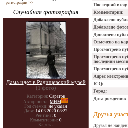
регистрации >>
Последний вход:
Случайная фотография
Комментарии:
Добавлено публ
Добавлено фото
Дополнено публ
Отмечено на ка
Просмотрено пу
Просмотрено пу
последний месяц
Просмотрено пуб
Адрес электрон
Дама идет в Радищевский музей
ICQ:
(1 фото)
Город:
Категория:
Саратов
Дата рождения:
VIP
Автор поста:
МНМ
Год съемки:
не указан
Дата:
14.03.2020 08:22
Друзья учас
Рейтинг:
0
Комментарии:
0
Карта:
-
Друзья не найден