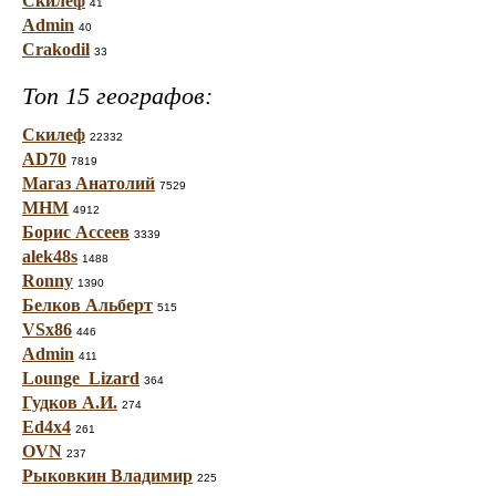
Скилеф
41
Admin
40
Crakodil
33
Топ 15 географов:
Скилеф
22332
AD70
7819
Магаз Анатолий
7529
МНМ
4912
Борис Ассеев
3339
alek48s
1488
Ronny
1390
Белков Альберт
515
VSx86
446
Admin
411
Lounge_Lizard
364
Гудков А.И.
274
Ed4x4
261
OVN
237
Рыковкин Владимир
225