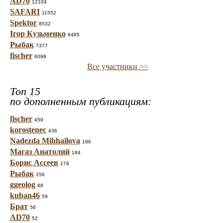
AD70
12104
SAFARI
11552
Spektor
8532
Ігор Кузьменко
8485
Рыбак
7377
fischer
6098
Все участники >>
Топ 15
по дополненным публикациям:
fischer
459
korostenec
436
Nadezda Mihhailova
186
Магаз Анатолий
184
Борис Ассеев
178
Рыбак
156
ggeolog
88
kuban46
59
Брат
56
AD70
52