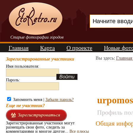
Старые фотографии городов
Главная
Карта
О проекте
Новые фот
Вы здесь:
Главная
Зарегистрированные участники
Имя пользователя:
Пароль:
urpomo
Запомнить меня |
Забыли пароль?
Еще не участник?
Профиль пол
Общая инфор
Зарегистрированные участники могут
размещать свои фото, следить за
комментариями и многое другое...
Все плюсы