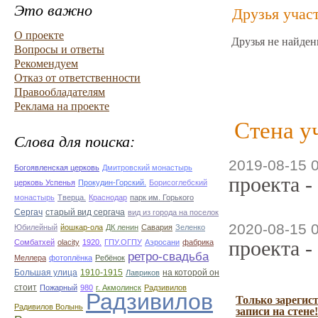
Это важно
Друзья учас
О проекте
Друзья не найден
Вопросы и ответы
Рекомендуем
Отказ от ответственности
Правообладателям
Реклама на проекте
Стена у
Слова для поиска:
2019-08-15 
Богоявленская церковь
Дмитровский монастырь
проекта -
церковь Успенья
Прокудин-Горский.
Борисоглебский
монастырь
Тверца.
Краснодар
парк им. Горького
Сергач
старый вид сергача
вид из города на поселок
2020-08-15 
Юбилейный
йошкар-ола
ДК ленин
Савария
Зеленко
проекта -
Сомбатхей
olacity
1920.
ГПУ.ОГПУ
Аэросани
фабрика
ретро-свадьба
Меллера
фотоплёнка
Ребёнок
Большая улица
1910-1915
на которой он
Лавриков
стоит
Пожарный
980
г. Акмолинск
Радзивилов
Радзивилов
Только зарегис
Радивилов Волынь
записи на стене!