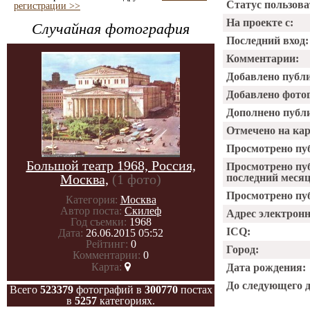
Статус пользова
регистрации >>
На проекте с:
Случайная фотография
Последний вход:
Комментарии:
Добавлено публ
Добавлено фото
Дополнено публ
Отмечено на ка
Просмотрено пу
Большой театр 1968, Россия,
Просмотрено пу
Москва,
(1 фото)
последний месяц
Просмотрено пуб
Категория:
Москва
Автор поста:
Скилеф
Адрес электрон
Год съемки:
1968
ICQ:
Дата:
26.06.2015 05:52
Рейтинг:
0
Город:
Комментарии:
0
Карта:
Дата рождения:
До следующего 
Всего
523379
фотографий в
300770
постах
в
5257
категориях.