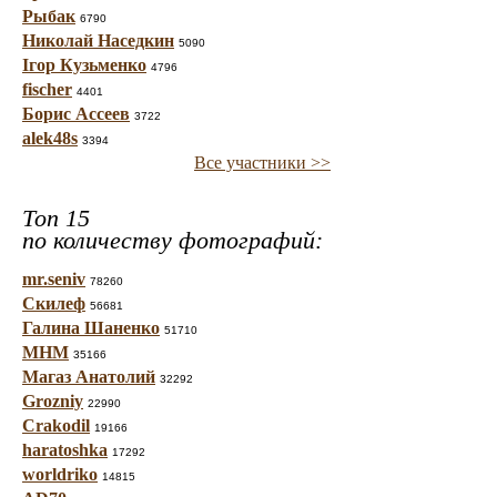
Рыбак
6790
Николай Наседкин
5090
Ігор Кузьменко
4796
fischer
4401
Борис Ассеев
3722
alek48s
3394
Все участники >>
Топ 15
по количеству фотографий:
mr.seniv
78260
Скилеф
56681
Галина Шаненко
51710
МНМ
35166
Магаз Анатолий
32292
Grozniy
22990
Crakodil
19166
haratoshka
17292
worldriko
14815