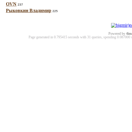
OVN
237
Рыковкин Владимир
225
Powered by
4im
Page generated in 0.795415 seconds with 31 queries, spending 0.08700