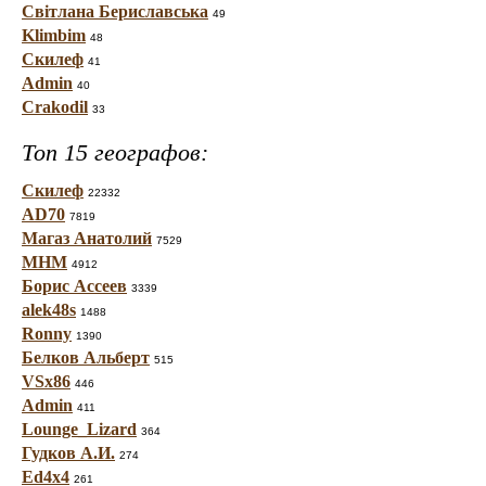
Світлана Бериславська
49
Klimbim
48
Скилеф
41
Admin
40
Crakodil
33
Топ 15 географов:
Скилеф
22332
AD70
7819
Магаз Анатолий
7529
МНМ
4912
Борис Ассеев
3339
alek48s
1488
Ronny
1390
Белков Альберт
515
VSx86
446
Admin
411
Lounge_Lizard
364
Гудков А.И.
274
Ed4x4
261