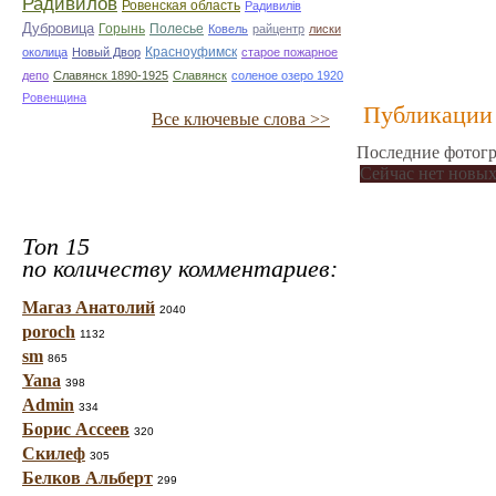
Радивилов
Ровенская область
Радивилiв
Дубровица
Горынь
Полесье
Ковель
райцентр
лиски
Красноуфимск
околица
Новый Двор
старое пожарное
депо
Славянск 1890-1925
Славянск
соленое озеро 1920
Ровенщина
Публикации 
Все ключевые слова >>
Последние фотогр
Сейчас нет новых
Топ 15
по количеству комментариев:
Магаз Анатолий
2040
poroch
1132
sm
865
Yana
398
Admin
334
Борис Ассеев
320
Скилеф
305
Белков Альберт
299