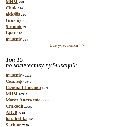
МНМ
298
Chuk
220
alek48s
216
Grozniy
212
Strannic
202
Брат
198
mr.seniv
174
Все участники >>
Топ 15
по количеству публикаций:
mr.seniv
45211
Скилеф
40848
Галина Шаненко
32703
МНМ
26542
Магаз Анатолий
25449
Crakodil
17967
AD70
7743
haratoshka
7618
Spektor
7249