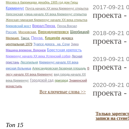
Москва в баррикадах декабрь 1905 год дом Гирш
2017-09-21 
Кременчуг
Почта начало ХХ века Кременчуг открытка
проекта -
Херсонская улица начало ХХ века Кременчуг открытка
Женская гимназия Кременчуг начало ХХ века открытка
Вокзал.Пенза.
Крюковский мост
Пенза.Вокзал
Верхнеднепровск
Щербицкий
2018-09-21 
Россия.
Московская.
Пенза.
Кишинёв
проекта -
Милиция.
Такси.
дедовск
центральная 1979
Туапсе дорога _на_Сочи
Зима
Брестская крепость
Машина времени. Воронеж
Кременчуг начало ХХ века Успенский собор
Лесная
2019-09-21 
пристань
Лесопильня
Кременчуг начало ХХ века
проекта -
емская больница
Александровская базарная площадь
В
лесу начало ХХ века Кременчуг
вид города начало ХХ
Городской сад
века Кременчуг
пригород
Знаменский
2020-09-21 
монастырь
проекта -
Все ключевые слова >>
Только зарегис
записи на стене!
Топ 15