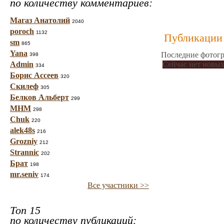
по количеству комментариев:
Магаз Анатолий
2040
poroch
1132
Публикации 
sm
865
Yana
Последние фотогр
398
Admin
Сейчас нет новых
334
Борис Ассеев
320
Скилеф
305
Белков Альберт
299
МНМ
298
Chuk
220
alek48s
216
Grozniy
212
Strannic
202
Брат
198
mr.seniv
174
Все участники >>
Топ 15
по количеству публикаций: