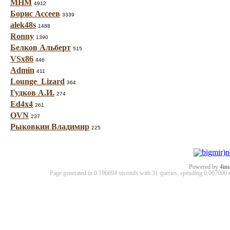
МНМ
4912
Борис Ассеев
3339
alek48s
1488
Ronny
1390
Белков Альберт
515
VSx86
446
Admin
411
Lounge_Lizard
364
Гудков А.И.
274
Ed4x4
261
OVN
237
Рыковкин Владимир
225
Powered by
4im
Page generated in 0.196694 seconds with 31 queries, spending 0.06700