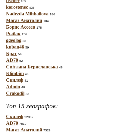
fischer
459
korostenec
436
Nadezda Mihhailova
186
Магаз Анатолий
184
Борис Ассеев
178
Рыбак
156
ggeolog
88
kuban46
59
Брат
56
AD70
52
Світлана Бериславська
49
Klimbim
48
Скилеф
41
Admin
40
Crakodil
33
Топ 15 географов:
Скилеф
22332
AD70
7819
Магаз Анатолий
7529