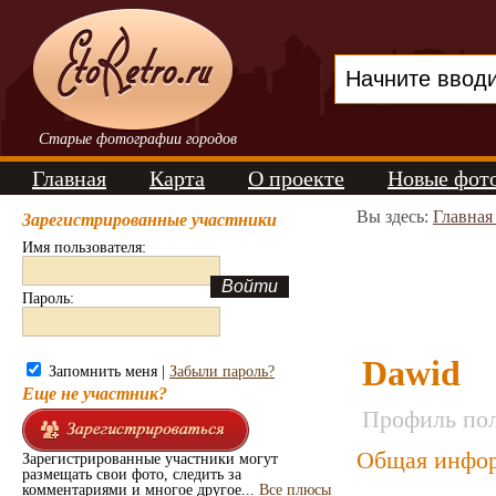
Старые фотографии городов
Главная
Карта
О проекте
Новые фот
Вы здесь:
Главная
Зарегистрированные участники
Имя пользователя:
Пароль:
Dawid
Запомнить меня |
Забыли пароль?
Еще не участник?
Профиль пол
Общая инфор
Зарегистрированные участники могут
размещать свои фото, следить за
комментариями и многое другое...
Все плюсы