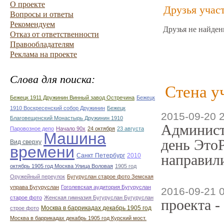
О проекте
Друзья учас
Вопросы и ответы
Рекомендуем
Друзья не найден
Отказ от ответственности
Правообладателям
Реклама на проекте
Слова для поиска:
Стена у
Бежецк 1911 Дружинин Винный завод Остречина
Бежецк
1910 Воскресенский собор Дружинин
Бежецк
2015-09-20 
Благовещенский Монастырь Дружинин 1910
Админист
Паровозное депо
Начало 90х
24 октября
23 августа
Машина
день ЭтоР
Вид сверху
времени
направили
Санкт Петербург
2010
октябрь 1905 год Москва Улица Воловая
1905 год
Оружейный переулок
Бугуруслан старое фото Земская
управа Бугуруслан
Гоголевская аудитория Бугуруслан
2016-09-21 
старое фото
Женская гимназия Бугуруслан Бугуруслан
проекта -
Москва в баррикадах декабрь 1905 год
строе фото
Москва в баррикадах декабрь 1905 год Курский мост.