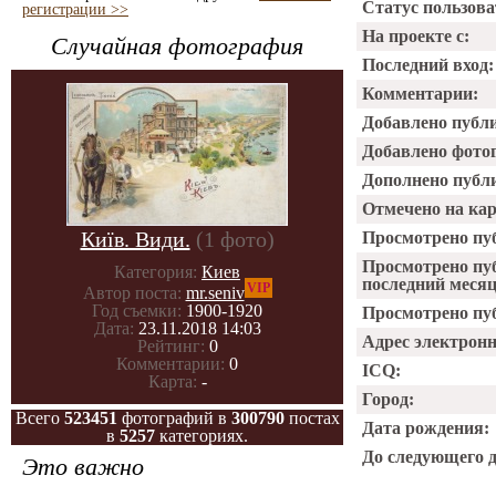
Статус пользова
регистрации >>
На проекте с:
Случайная фотография
Последний вход:
Комментарии:
Добавлено публ
Добавлено фото
Дополнено публ
Отмечено на ка
Київ. Види.
(1 фото)
Просмотрено пу
Просмотрено пу
Категория:
Киев
последний месяц
VIP
Автор поста:
mr.seniv
Год съемки:
1900-1920
Просмотрено пуб
Дата:
23.11.2018 14:03
Адрес электрон
Рейтинг:
0
Комментарии:
0
ICQ:
Карта:
-
Город:
Всего
523451
фотографий в
300790
постах
Дата рождения:
в
5257
категориях.
До следующего 
Это важно