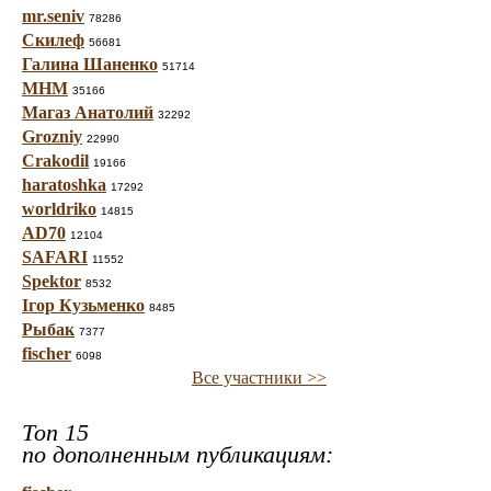
mr.seniv
78286
Скилеф
56681
Галина Шаненко
51714
МНМ
35166
Магаз Анатолий
32292
Grozniy
22990
Crakodil
19166
haratoshka
17292
worldriko
14815
AD70
12104
SAFARI
11552
Spektor
8532
Ігор Кузьменко
8485
Рыбак
7377
fischer
6098
Все участники >>
Топ 15
по дополненным публикациям: