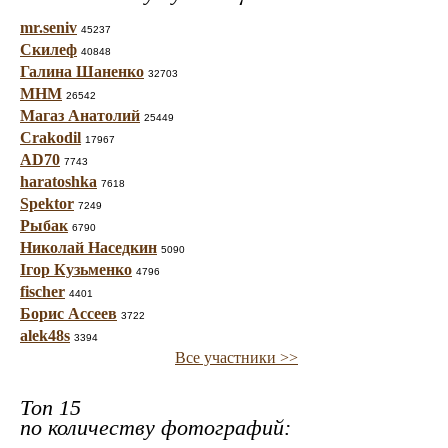
mr.seniv
45237
Скилеф
40848
Галина Шаненко
32703
МНМ
26542
Магаз Анатолий
25449
Crakodil
17967
AD70
7743
haratoshka
7618
Spektor
7249
Рыбак
6790
Николай Наседкин
5090
Ігор Кузьменко
4796
fischer
4401
Борис Ассеев
3722
alek48s
3394
Все участники >>
Топ 15
по количеству фотографий: