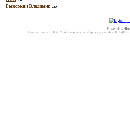
237
Рыковкин Владимир
225
Powered by
4im
Page generated in 0.207594 seconds with 31 queries, spending 0.09400