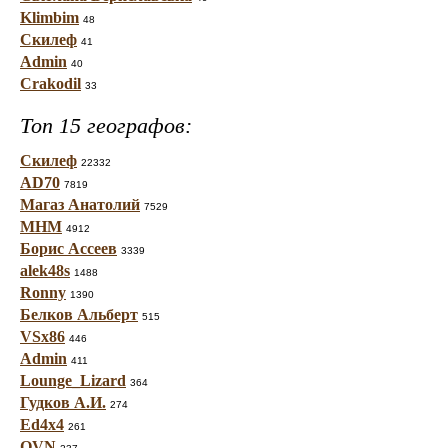
Klimbim
48
Скилеф
41
Admin
40
Crakodil
33
Топ 15 географов:
Скилеф
22332
AD70
7819
Магаз Анатолий
7529
МНМ
4912
Борис Ассеев
3339
alek48s
1488
Ronny
1390
Белков Альберт
515
VSx86
446
Admin
411
Lounge_Lizard
364
Гудков А.И.
274
Ed4x4
261
OVN