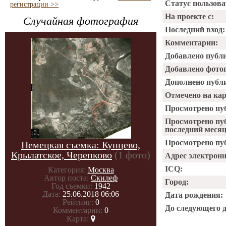
Статус пользова
регистрации >>
На проекте с:
Случайная фотография
Последний вход:
Комментарии:
Добавлено публ
Добавлено фото
Дополнено публ
Отмечено на ка
Просмотрено пу
Просмотрено пу
последний месяц
Просмотрено пуб
Немецкая съемка: Кунцево,
Крылатское, Черепково
(1 фото)
Адрес электрон
ICQ:
Категория:
Москва
Автор поста:
Скилеф
Город:
Год съемки:
1942
Дата:
25.06.2018 06:06
Дата рождения:
Рейтинг:
0
До следующего 
Комментарии:
0
Карта: