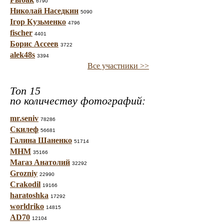
6790
Николай Наседкин
5090
Ігор Кузьменко
4796
fischer
4401
Борис Ассеев
3722
alek48s
3394
Все участники >>
Топ 15
по количеству фотографий:
mr.seniv
78286
Скилеф
56681
Галина Шаненко
51714
МНМ
35166
Магаз Анатолий
32292
Grozniy
22990
Crakodil
19166
haratoshka
17292
worldriko
14815
AD70
12104