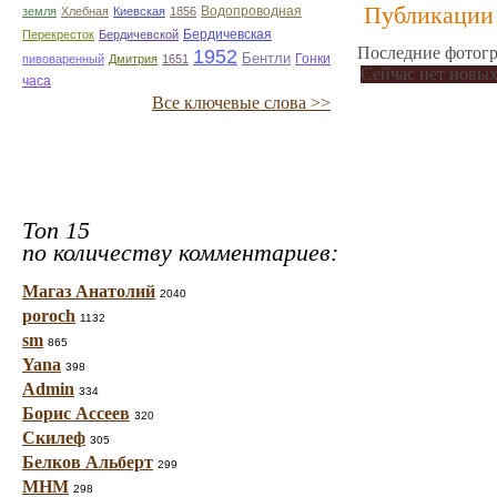
Публикации 
Водопроводная
земля
Хлебная
Киевская
1856
Бердичевская
Перекресток
Бердичевской
Последние фотогр
1952
Бентли
Гонки
пивоваренный
Дмитрия
1651
Сейчас нет новых
часа
Все ключевые слова >>
Топ 15
по количеству комментариев:
Магаз Анатолий
2040
poroch
1132
sm
865
Yana
398
Admin
334
Борис Ассеев
320
Скилеф
305
Белков Альберт
299
МНМ
298