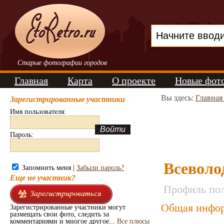
Старые фотографии городов
Главная
Карта
О проекте
Новые фот
Вы здесь:
Главная
Зарегистрированные участники
Имя пользователя:
Пароль:
Всеволо
Запомнить меня |
Забыли пароль?
Еще не участник?
Профиль пол
Общая инфор
Зарегистрированные участники могут
размещать свои фото, следить за
комментариями и многое другое...
Все плюсы