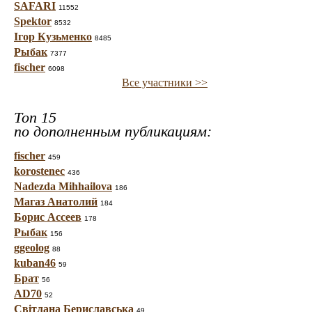
SAFARI
11552
Spektor
8532
Ігор Кузьменко
8485
Рыбак
7377
fischer
6098
Все участники >>
Топ 15
по дополненным публикациям:
fischer
459
korostenec
436
Nadezda Mihhailova
186
Магаз Анатолий
184
Борис Ассеев
178
Рыбак
156
ggeolog
88
kuban46
59
Брат
56
AD70
52
Світлана Бериславська
49