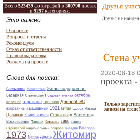
Друзья учас
Всего
523439
фотографий в
300790
постах
в
5257
категориях.
Это важно
Друзья не найден
О проекте
Вопросы и ответы
Рекомендуем
Отказ от ответственности
Стена у
Правообладателям
Реклама на проекте
2020-08-18 
Слова для поиска:
проекта -
Железнодорожная
Салтыковка
Макиевская
октябрь
Базарная
Стрелецкая
Поздравительная
ДнепроГЭС
горожане
торговля
железной
Только зарегис
1921
взорванный
машинный
битва
записи на стене!
Щорса
Магара
Волгоград
Царицын
Сталинград
Княгининская
1996
Воскресения
Павших
Хотьково
вышка
Вологда
Строителей
национальный
покрова
ливадия
Житомир
1973
Десна
Брянск