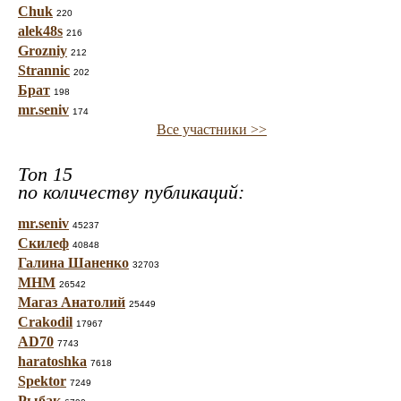
Chuk
220
alek48s
216
Grozniy
212
Strannic
202
Брат
198
mr.seniv
174
Все участники >>
Топ 15
по количеству публикаций:
mr.seniv
45237
Скилеф
40848
Галина Шаненко
32703
МНМ
26542
Магаз Анатолий
25449
Crakodil
17967
AD70
7743
haratoshka
7618
Spektor
7249
Рыбак