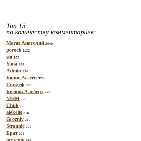
Топ 15
по количеству комментариев:
Магаз Анатолий
2040
poroch
1132
sm
865
Yana
398
Admin
334
Борис Ассеев
320
Скилеф
305
Белков Альберт
299
МНМ
298
Chuk
220
alek48s
216
Grozniy
212
Strannic
202
Брат
198
mr.seniv
174