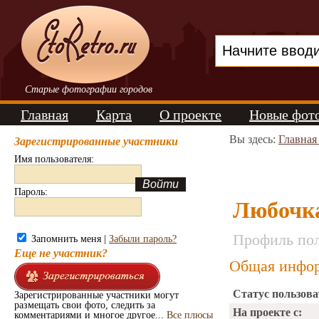
Старые фотографии городов
Главная
Карта
О проекте
Новые фот
Вы здесь:
Главная
Зарегистрированные участники
Имя пользователя:
Пароль:
Любочк
Профиль пол
Запомнить меня |
Забыли пароль?
Еще не участник?
Общая инфор
Статус пользова
Зарегистрированные участники могут
размещать свои фото, следить за
На проекте с:
комментариями и многое другое...
Все плюсы