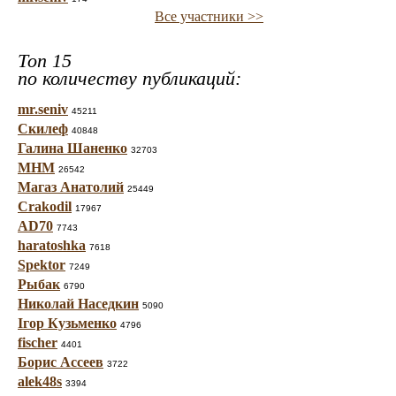
Все участники >>
Топ 15
по количеству публикаций:
mr.seniv
45211
Скилеф
40848
Галина Шаненко
32703
МНМ
26542
Магаз Анатолий
25449
Crakodil
17967
AD70
7743
haratoshka
7618
Spektor
7249
Рыбак
6790
Николай Наседкин
5090
Ігор Кузьменко
4796
fischer
4401
Борис Ассеев
3722
alek48s
3394