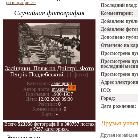
регистрации >>
Последний вход:
Случайная фотография
Комментарии:
Добавлено публ
Добавлено фото
Дополнено публ
Отмечено на ка
Просмотрено пу
Просмотрено пу
последний месяц
Заліщики. Пляж на Дністрі. Фото
Генрік Поддебський.
(1 фото)
Просмотрено пуб
Адрес электрон
Категория:
Залещики
VIP
Автор поста:
mr.seniv
ICQ:
Год съемки:
1930-1937
Город:
Дата:
12.02.2020 09:30
Рейтинг:
0
Дата рождения:
Комментарии:
0
Карта:
-
Друзья учас
Всего
523358
фотографий в
300757
постах
в
5257
категориях.
Друзья не найден
Это важно