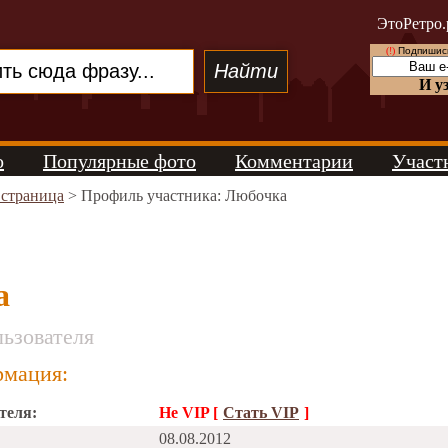
ЭтоРетро.
(!)
Подпишись
И у
о
Популярные фото
Комментарии
Участ
 страница
> Профиль участника: Любочка
а
ьзователя
мация:
теля:
Не VIP [
Стать VIP
]
08.08.2012