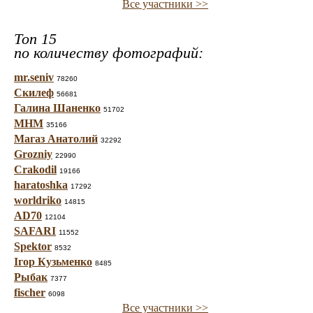
Все участники >>
Топ 15
по количеству фотографий:
mr.seniv
78260
Скилеф
56681
Галина Шаненко
51702
МНМ
35166
Магаз Анатолий
32292
Grozniy
22990
Crakodil
19166
haratoshka
17292
worldriko
14815
AD70
12104
SAFARI
11552
Spektor
8532
Ігор Кузьменко
8485
Рыбак
7377
fischer
6098
Все участники >>