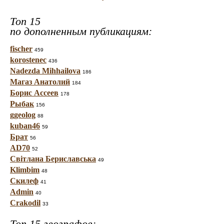
Топ 15
по дополненным публикациям:
fischer
459
korostenec
436
Nadezda Mihhailova
186
Магаз Анатолий
184
Борис Ассеев
178
Рыбак
156
ggeolog
88
kuban46
59
Брат
56
AD70
52
Світлана Бериславська
49
Klimbim
48
Скилеф
41
Admin
40
Crakodil
33
Топ 15 географов: