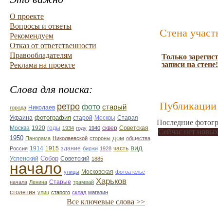
О проекте
Вопросы и ответы
Стена участ
Рекомендуем
Отказ от ответственности
Правообладателям
Только зарегис
записи на стене!
Реклама на проекте
Слова для поиска:
Публикации 
ретро
фото
старый
Николаев
города
фотография
Украина
Старая
старой
Москвы
Последние фотогр
Москва
1920
годы
сквер
1934
году
1940
Советская
Сейчас нет новых
1950
дом
Панорама
Николаевской
стороны
общества
вид
1914
1915
здание
Россия
биржи
1928
часть
Собор
Успенский
Советский
1885
начало
улицы
Московская
фотоателье
Харьков
Старые
начала
Ленина
трамвай
столетия
улиц
старого
склад
магазин
Все ключевые слова >>