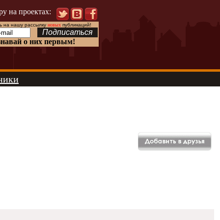
ру на проектах:
 на нашу рассылку
новых
публикаций!
знавай о них первым!
ники