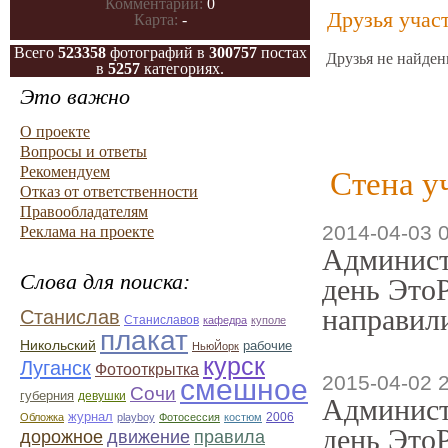
Комментарии:
0
Друзья учас
Карта:
-
Всего
523358
фотографий в
300757
постах
Друзья не найден
в
5257
категориях.
Это важно
О проекте
Вопросы и ответы
Рекомендуем
Стена у
Отказ от ответственности
Правообладателям
2014-04-03 
Реклама на проекте
Админист
Слова для поиска:
день ЭтоР
направили
Станислав
Станиславов
кафедра
куполе
плакат
Никольский
рабочие
НьюЙорк
курск
Луганск
Фотооткрытка
2015-04-02 
смешное
Сочи
губерния
девушки
Админист
журнал
2006
Обложка
playboy
Фотосессия
костюм
день ЭтоР
дорожное
движение
правила