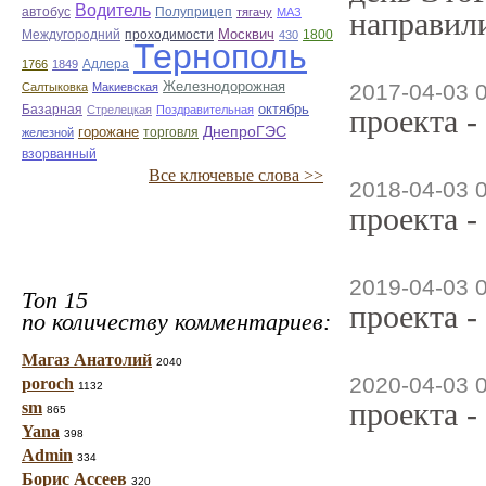
Водитель
автобус
Полуприцеп
тягачу
МАЗ
направили
Москвич
Междугородний
проходимости
1800
430
Тернополь
Адлера
1766
1849
Железнодорожная
2017-04-03 
Салтыковка
Макиевская
октябрь
Базарная
Стрелецкая
Поздравительная
проекта -
ДнепроГЭС
горожане
торговля
железной
взорванный
Все ключевые слова >>
2018-04-03 
проекта -
2019-04-03 
Топ 15
проекта -
по количеству комментариев:
Магаз Анатолий
2040
2020-04-03 
poroch
1132
проекта -
sm
865
Yana
398
Admin
334
Борис Ассеев
320