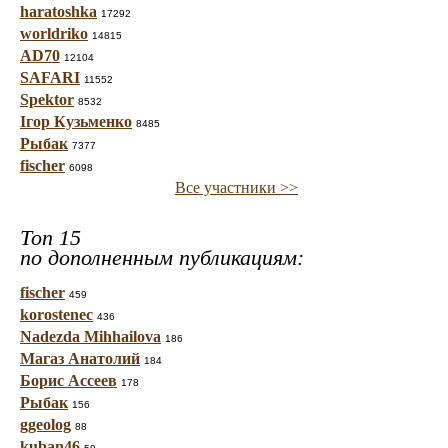
haratoshka
17292
worldriko
14815
AD70
12104
SAFARI
11552
Spektor
8532
Ігор Кузьменко
8485
Рыбак
7377
fischer
6098
Все участники >>
Топ 15
по дополненным публикациям:
fischer
459
korostenec
436
Nadezda Mihhailova
186
Магаз Анатолий
184
Борис Ассеев
178
Рыбак
156
ggeolog
88
kuban46