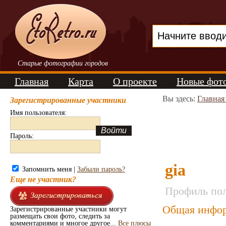
Старые фотографии городов
Главная
Карта
О проекте
Новые фот
Вы здесь:
Главная
Зарегистрированные участники
Имя пользователя:
Пароль:
gia
Запомнить меня |
Забыли пароль?
Еще не участник?
Профиль пол
Общая инфор
Зарегистрированные участники могут
размещать свои фото, следить за
комментариями и многое другое...
Все плюсы