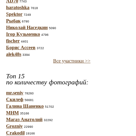
AD70
7743
haratoshka
7618
Spektor
7249
Рыбак
6790
Николай Наседкин
5090
Ігор Кузьменко
4796
fischer
4401
Борис Ассеев
3722
alek48s
3394
Все участники >>
Топ 15
по количеству фотографий:
mr.seniv
78260
Скилеф
56681
Галина Шаненко
51702
МНМ
35166
Магаз Анатолий
32292
Grozniy
22990
Crakodil
19166