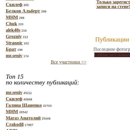
Только зарегис
Скилеф
305
записи на стене!
Белков Альберт
299
МНМ
298
Chuk
220
alek48s
216
Grozniy
212
Публикации 
Strannic
202
Брат
Последние фотогр
198
Сейчас нет новых
mr.seniv
174
Все участники >>
Топ 15
по количеству публикаций:
mr.seniv
45211
Скилеф
40848
Галина Шаненко
32703
МНМ
26542
Магаз Анатолий
25449
Crakodil
17967