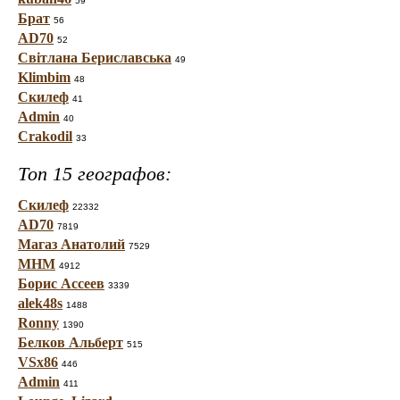
59
Брат
56
AD70
52
Світлана Бериславська
49
Klimbim
48
Скилеф
41
Admin
40
Crakodil
33
Топ 15 географов:
Скилеф
22332
AD70
7819
Магаз Анатолий
7529
МНМ
4912
Борис Ассеев
3339
alek48s
1488
Ronny
1390
Белков Альберт
515
VSx86
446
Admin
411