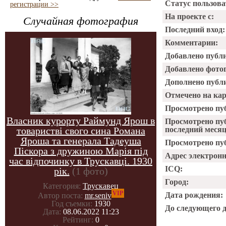
Статус пользова
регистрации >>
На проекте с:
Случайная фотография
Последний вход:
Комментарии:
Добавлено публ
Добавлено фото
Дополнено публ
Отмечено на ка
Просмотрено пу
Власник курорту Раймунд Ярош в
Просмотрено пу
товаристві свого сина Романа
последний месяц
Яроша та генерала Тадеуша
Просмотрено пуб
Піскора з дружиною Марія під
Адрес электрон
час відпочинку в Трускавці. 1930
ICQ:
рік.
(1 фото)
Город:
Категория:
Трускавец
VIP
Дата рождения:
Автор поста:
mr.seniv
Год съемки:
1930
До следующего 
Дата:
08.06.2022 11:23
Рейтинг:
0