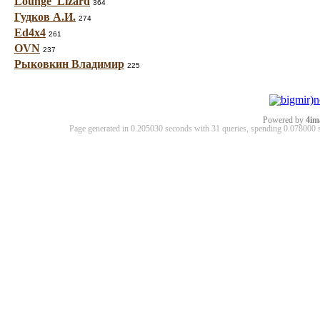
Lounge_Lizard
364
Гудков А.И.
274
Ed4x4
261
OVN
237
Рыковкин Владимир
225
Powered by
4im
Page generated in 0.205030 seconds with 31 queries, spending 0.07800