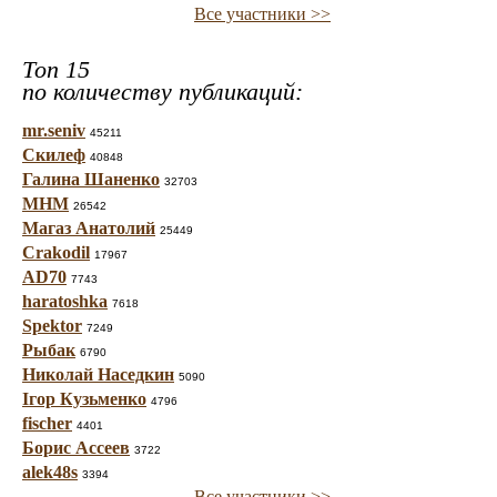
Все участники >>
Топ 15
по количеству публикаций:
mr.seniv
45211
Скилеф
40848
Галина Шаненко
32703
МНМ
26542
Магаз Анатолий
25449
Crakodil
17967
AD70
7743
haratoshka
7618
Spektor
7249
Рыбак
6790
Николай Наседкин
5090
Ігор Кузьменко
4796
fischer
4401
Борис Ассеев
3722
alek48s
3394
Все участники >>