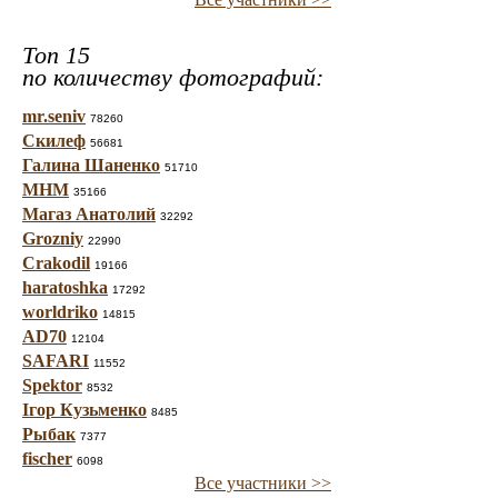
Топ 15
по количеству фотографий:
mr.seniv
78260
Скилеф
56681
Галина Шаненко
51710
МНМ
35166
Магаз Анатолий
32292
Grozniy
22990
Crakodil
19166
haratoshka
17292
worldriko
14815
AD70
12104
SAFARI
11552
Spektor
8532
Ігор Кузьменко
8485
Рыбак
7377
fischer
6098
Все участники >>