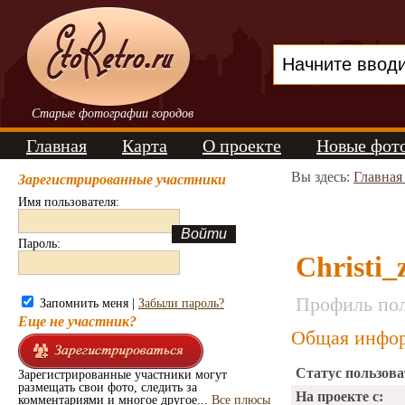
Старые фотографии городов
Главная
Карта
О проекте
Новые фот
Вы здесь:
Главная
Зарегистрированные участники
Имя пользователя:
Пароль:
Christi_
Профиль пол
Запомнить меня |
Забыли пароль?
Еще не участник?
Общая инфор
Статус пользова
Зарегистрированные участники могут
размещать свои фото, следить за
На проекте с:
комментариями и многое другое...
Все плюсы