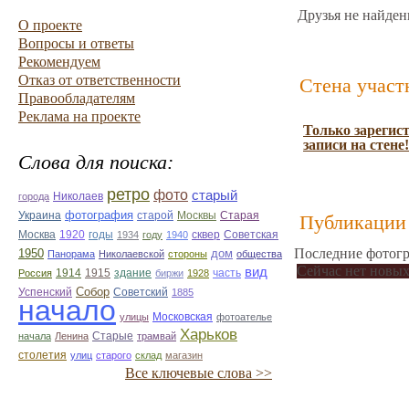
Друзья не найден
О проекте
Вопросы и ответы
Рекомендуем
Отказ от ответственности
Стена участ
Правообладателям
Реклама на проекте
Только зарегис
записи на стене!
Слова для поиска:
ретро
фото
старый
Николаев
города
фотография
Украина
Старая
старой
Москвы
Публикации 
Москва
1920
годы
сквер
1934
году
1940
Советская
Последние фотогр
1950
дом
Панорама
Николаевской
стороны
общества
Сейчас нет новых
вид
1914
1915
здание
Россия
биржи
1928
часть
Собор
Успенский
Советский
1885
начало
улицы
Московская
фотоателье
Харьков
Старые
начала
Ленина
трамвай
столетия
улиц
старого
склад
магазин
Все ключевые слова >>