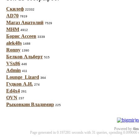
Скилеф
22332
AD70
7819
Магаз Анатолий
7529
МНМ
4912
Борис Ассеев
3339
alek48s
1488
Ronny
1390
Белков Альберт
515
VSx86
446
Admin
411
Lounge_Lizard
364
Гудков А.И.
274
Ed4x4
261
OVN
237
Рыковкин Владимир
225
Powered by
4im
Page generated in 0.197281 seconds with 31 queries, spending 0.09900