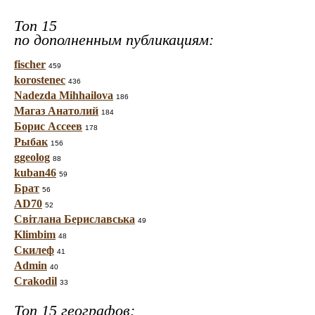
Топ 15
по дополненным публикациям:
fischer
459
korostenec
436
Nadezda Mihhailova
186
Магаз Анатолий
184
Борис Ассеев
178
Рыбак
156
ggeolog
88
kuban46
59
Брат
56
AD70
52
Світлана Бериславська
49
Klimbim
48
Скилеф
41
Admin
40
Crakodil
33
Топ 15 географов: