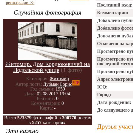
регистрации >>
Последний вход:
Случайная фотография
Комментарии:
Добавлено публ
Добавлено фото
Дополнено публ
Отмечено на ка
Просмотрено пу
Просмотрено пу
Житомир. Дом Кордюкевичей на
последний месяц
Подольской улице
(1 фото)
Просмотрено пуб
Категория:
Житомир
Адрес электрон
VIP
Автор поста:
Дубман Борис
ICQ:
Год съемки:
1959
Дата:
02.08.2017 19:04
Город:
Рейтинг:
0
Дата рождения:
Комментарии:
0
Карта:
-
До следующего 
Всего
523379
фотографий в
300770
постах
в
5257
категориях.
Друзья учас
Это важно