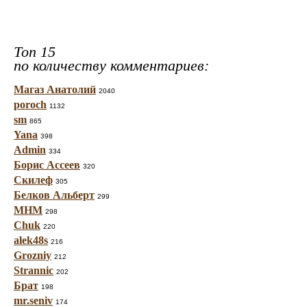
Топ 15
по количеству комментариев:
Магаз Анатолий
2040
poroch
1132
sm
865
Yana
398
Admin
334
Борис Ассеев
320
Скилеф
305
Белков Альберт
299
МНМ
298
Chuk
220
alek48s
216
Grozniy
212
Strannic
202
Брат
198
mr.seniv
174