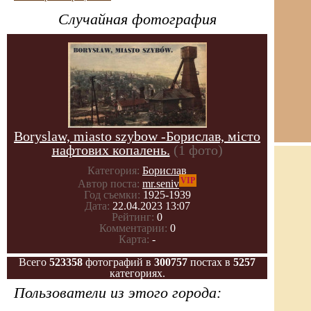
Случайная фотография
Boryslaw, miasto szybow -Борислав, місто
нафтових копалень.
(1 фото)
Категория:
Борислав
VIP
Автор поста:
mr.seniv
Год съемки:
1925-1939
Дата:
22.04.2023 13:07
Рейтинг:
0
Комментарии:
0
Карта:
-
Всего
523358
фотографий в
300757
постах в
5257
категориях.
Пользователи из этого города: