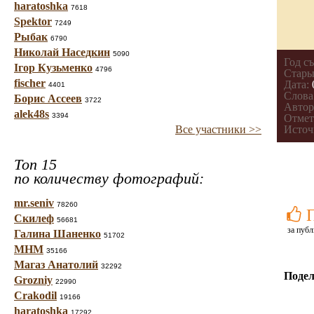
haratoshka
7618
Spektor
7249
Рыбак
6790
Николай Наседкин
5090
Год с
Ігор Кузьменко
4796
Стары
fischer
Дата:
4401
Слова
Борис Ассеев
3722
Автор
alek48s
3394
Отмет
Все участники >>
Источ
Топ 15
по количеству фотографий:
mr.seniv
78260
Скилеф
56681
за публ
Галина Шаненко
51702
МНМ
35166
Магаз Анатолий
32292
Подел
Grozniy
22990
Crakodil
19166
haratoshka
17292