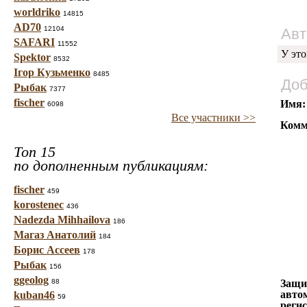
worldriko
14815
AD70
12104
Авт
SAFARI
11552
У это
Spektor
8532
Ігор Кузьменко
8485
Доб
Рыбак
7377
fischer
Имя:
6098
Все участники >>
Комм
Топ 15
по дополненным публикациям:
fischer
459
korostenec
436
Nadezda Mihhailova
186
Магаз Анатолий
184
Борис Ассеев
178
Рыбак
156
ggeolog
88
Защи
авто
kuban46
59
реги