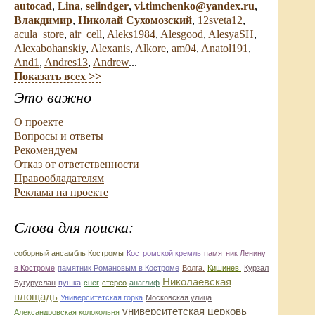
autocad
,
Lina
,
selindger
,
vi.timchenko@yandex.ru
,
Влакдимир
,
Николай Сухомозский
,
12sveta12
,
acula_store
,
air_cell
,
Aleks1984
,
Alesgood
,
AlesyaSH
,
Alexabohanskiy
,
Alexanis
,
Alkore
,
am04
,
Anatol191
,
And1
,
Andres13
,
Andrew
...
Показать всех >>
Это важно
О проекте
Вопросы и ответы
Рекомендуем
Отказ от ответственности
Правообладателям
Реклама на проекте
Слова для поиска:
соборный ансамбль Костромы
Костромской кремль
памятник Ленину
в Костроме
памятник Романовым в Костроме
Волга.
Кишинев.
Курзал
Николаевская
Бугуруслан
пушка
снег
стерео
анаглиф
площадь
Университетская горка
Московская улица
университетская церковь
Александровская колокольня