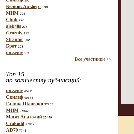
305
Белков Альберт
299
МНМ
298
Chuk
220
alek48s
216
Grozniy
212
Strannic
202
Брат
198
mr.seniv
174
Все участники >>
Топ 15
по количеству публикаций:
mr.seniv
45211
Скилеф
40848
Галина Шаненко
32703
МНМ
26542
Магаз Анатолий
25449
Crakodil
17967
AD70
7743