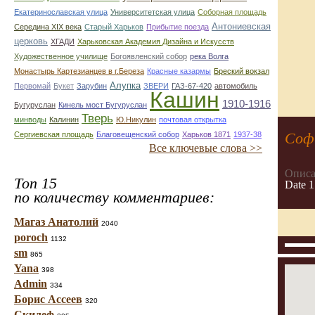
Екатеринославская улица
Университетская улица
Соборная площадь
Антониевская
Середина XIX века
Старый Харьков
Прибытие поезда
церковь
ХГАДИ
Харьковская Академия Дизайна и Искусств
Художественное училище
Богоявленский собор
река Волга
Монастырь Картезианцев в г.Береза
Красные казармы
Бреский вокзал
Алупка
Первомай
Букет
Зарубин
ЗВЕРИ
ГАЗ-67-420
автомобиль
Кашин
1910-1916
Бугуруслан
Кинель мост Бугуруслан
Тверь
минводы
Калинин
Ю.Никулин
почтовая открытка
Софи
Сергиевская площадь
Благовещенский собор
Харьков 1871
1937-38
Все ключевые слова >>
Описа
Топ 15
Date 1
по количеству комментариев:
Магаз Анатолий
2040
poroch
1132
sm
865
Yana
398
Admin
334
Борис Ассеев
320
Скилеф