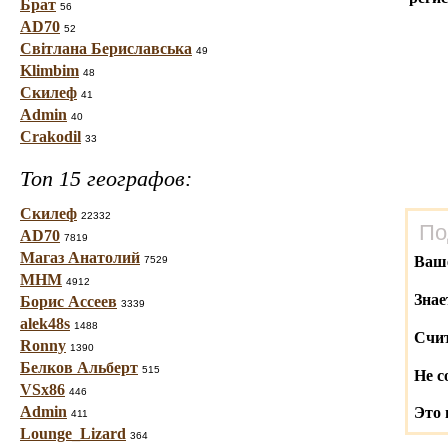
Брат
56
AD70
52
Світлана Бериславська
49
Klimbim
48
Скилеф
41
Admin
40
Crakodil
33
Топ 15 географов:
Скилеф
22332
По
AD70
7819
Магаз Анатолий
Ваш
7529
МНМ
4912
Знае
Борис Ассеев
3339
alek48s
1488
Счит
Ronny
1390
Белков Альберт
515
Не с
VSx86
446
Admin
Это 
411
Lounge_Lizard
364