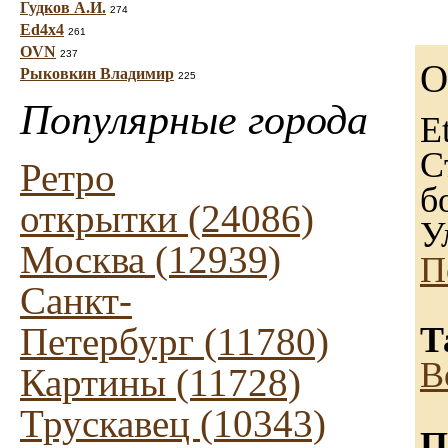
Гудков А.И.
274
Ed4x4
261
OVN
237
О
Рыковкин Владимир
225
Популярные города
E
С
Ретро
б
открытки (24086)
У
Москва (12939)
П
Санкт-
Петербург (11780)
Т
В
Картины (11728)
Трускавец (10343)
П