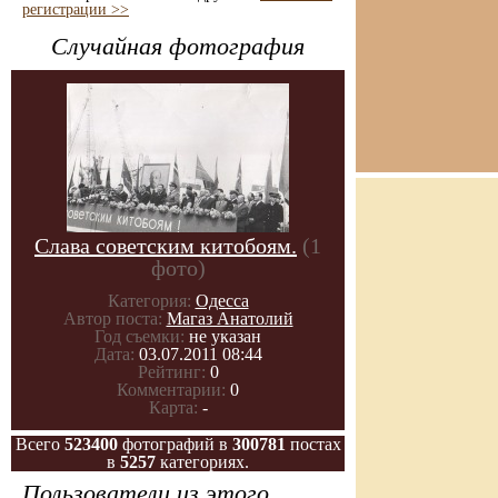
регистрации >>
Случайная фотография
Слава советским китобоям.
(1
фото)
Категория:
Одесса
Автор поста:
Магаз Анатолий
Год съемки:
не указан
Дата:
03.07.2011 08:44
Рейтинг:
0
Комментарии:
0
Карта:
-
Всего
523400
фотографий в
300781
постах
в
5257
категориях.
Пользователи из этого