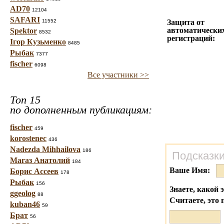
AD70
12104
SAFARI
11552
Защита от
автоматически
Spektor
8532
регистраций:
Ігор Кузьменко
8485
Рыбак
7377
fischer
6098
Все участники >>
Топ 15
по дополненным публикациям:
fischer
459
korostenec
436
Nadezda Mihhailova
186
Подсказки
Магаз Анатолий
184
Ваше Имя:
Борис Ассеев
178
Рыбак
156
Знаете, какой 
ggeolog
88
Считаете, это 
kuban46
59
Брат
56