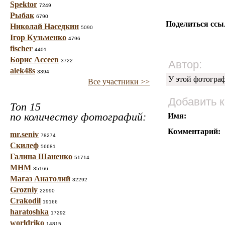
Spektor
7249
Рыбак
6790
Поделиться ссы
Николай Наседкин
5090
Ігор Кузьменко
4796
fischer
4401
Борис Ассеев
3722
Автор:
alek48s
3394
У этой фотогра
Все участники >>
Добавить 
Топ 15
по количеству фотографий:
Имя:
Комментарий:
mr.seniv
78274
Скилеф
56681
Галина Шаненко
51714
МНМ
35166
Магаз Анатолий
32292
Grozniy
22990
Crakodil
19166
haratoshka
17292
worldriko
14815