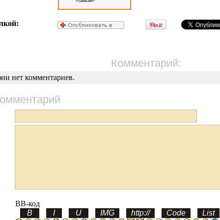
«лайкам»
лкой:
Комментарий:
фии нет комментариев.
комментарий
BB-код