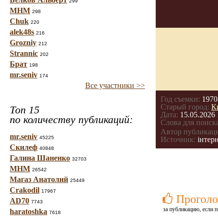
299
МНМ
298
Chuk
220
alek48s
216
Grozniy
212
Strannic
202
Брат
198
mr.seniv
174
Все участники >>
Год съемки:
1970
Старый город:
К
Топ 15
Дата:
15.05.2026 
по количеству публикаций:
Слова для поиска
Автор публикац
mr.seniv
45225
Источник:
інтерн
Скилеф
40848
Галина Шаненко
32703
МНМ
26542
Магаз Анатолий
25449
Crakodil
17967
Проголо
AD70
7743
за публикацию, если п
haratoshka
7618