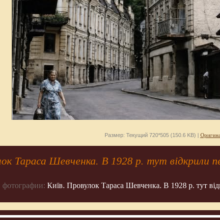
Размер: Текущий 720*505 (150.6 KB) |
Оригина
лок Тараса Шевченка. В 1928 р. тут відкрили п
 фотографии:
Київ. Провулок Тараса Шевченка. В 1928 р. тут ві