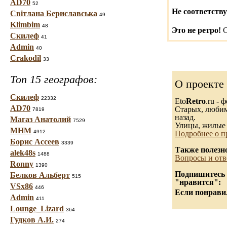
AD70
52
Не соответству
Світлана Бериславська
49
Klimbim
48
Это не ретро!
С
Скилеф
41
Admin
40
Crakodil
33
Топ 15 географов:
О проекте
Скилеф
22332
Eto
Retro
.ru -
AD70
Старых, любимы
7819
назад.
Магаз Анатолий
7529
Улицы, жилые 
МНМ
4912
Подробнее о п
Борис Ассеев
3339
Также полезн
alek48s
1488
Вопросы и отв
Ronny
1390
Подпишитесь н
Белков Альберт
515
"нравится":
VSx86
446
Если понравил
Admin
411
Lounge_Lizard
364
Гудков А.И.
274