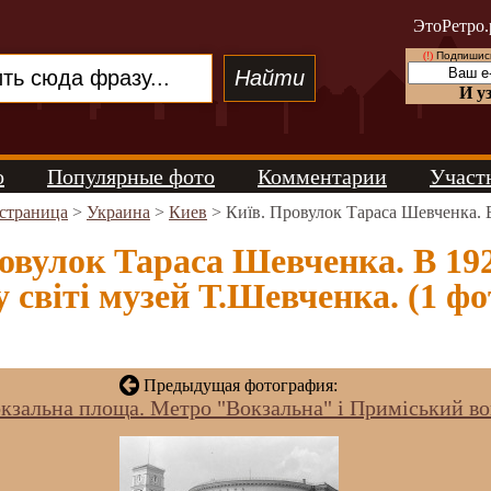
ЭтоРетро.
(!)
Подпишись
И у
о
Популярные фото
Комментарии
Участ
 страница
>
Украина
>
Киев
> Київ. Провулок Тараса Шевченка. В
овулок Тараса Шевченка. В 192
 світі музей Т.Шевченка. (1 фо
Предыдущая фотография:
окзальна площа. Метро "Вокзальна" і Приміський во