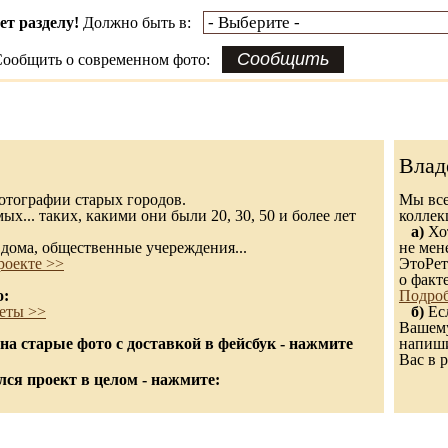
ет разделу!
Должно быть в:
ообщить о современном фото:
Влад
 фотографии старых городов.
Мы все
х... таких, какими они были 20, 30, 50 и более лет
колле
а)
Хот
дома, общественные учереждения...
не мен
роекте >>
ЭтоРет
о факт
о:
Подроб
еты >>
б)
Есл
Вашему
а старые фото с доставкой в фейсбук - нажмите
напиши
Вас в р
ся проект в целом - нажмите: