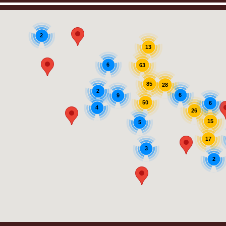
2
13
6
63
85
28
2
6
9
50
6
4
26
15
5
17
3
2