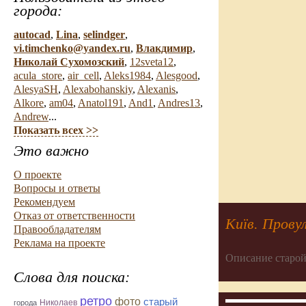
города:
autocad
,
Lina
,
selindger
,
vi.timchenko@yandex.ru
,
Влакдимир
,
Николай Сухомозский
,
12sveta12
,
acula_store
,
air_cell
,
Aleks1984
,
Alesgood
,
AlesyaSH
,
Alexabohanskiy
,
Alexanis
,
Alkore
,
am04
,
Anatol191
,
And1
,
Andres13
,
Andrew
...
Показать всех >>
Это важно
О проекте
Вопросы и ответы
Рекомендуем
Отказ от ответственности
Київ. Прову
Правообладателям
Реклама на проекте
Описание старой
Слова для поиска:
ретро
фото
старый
Николаев
города