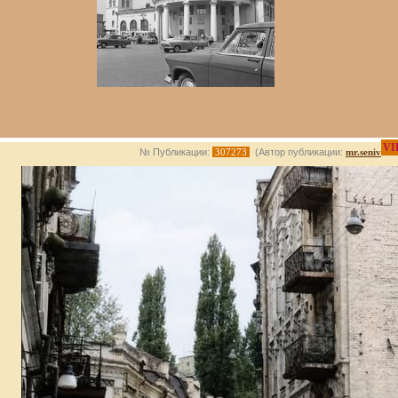
VI
№ Публикации:
307273
(Автор публикации:
mr.seniv