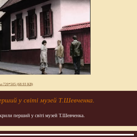
л 720*505 (68.93 KB)
ерший у світі музей Т.Шевченка.
дкрили перший у світі музей Т.Шевченка.