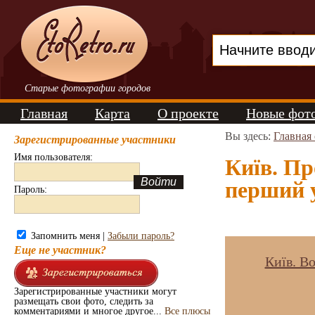
Старые фотографии городов
Главная
Карта
О проекте
Новые фот
Вы здесь:
Главная
Зарегистрированные участники
Имя пользователя:
Київ. Пр
перший у
Пароль:
Запомнить меня |
Забыли пароль?
Еще не участник?
Київ. В
Зарегистрированные участники могут
размещать свои фото, следить за
комментариями и многое другое...
Все плюсы