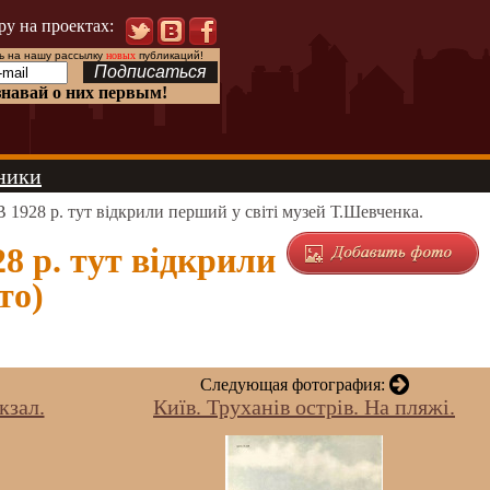
ру на проектах:
 на нашу рассылку
новых
публикаций!
знавай о них первым!
ники
 1928 р. тут відкрили перший у світі музей Т.Шевченка.
8 р. тут відкрили
то)
Следующая фотография:
кзал.
Київ. Труханів острів. На пляжі.