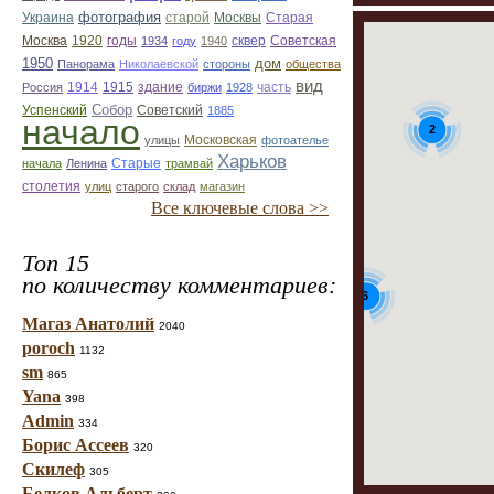
фотография
Украина
Старая
старой
Москвы
Москва
1920
годы
сквер
1934
году
1940
Советская
1950
дом
Панорама
Николаевской
стороны
общества
вид
1914
1915
здание
Россия
биржи
1928
часть
Собор
Успенский
Советский
1885
начало
2
улицы
Московская
фотоателье
Харьков
Старые
начала
Ленина
трамвай
столетия
улиц
старого
склад
магазин
Все ключевые слова >>
Топ 15
по количеству комментариев:
6
Магаз Анатолий
2040
poroch
1132
sm
865
Yana
398
Admin
334
Борис Ассеев
320
Скилеф
305
Белков Альберт