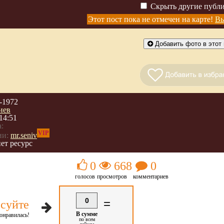
Скрыть другие публ
Этот пост пока не отмечен на карте!
Вы
Добавить фото в этот 
-1972
иев
14:51
:
VIP
ии:
mr.seniv
ет ресурс
0
668
0
голосов
просмотров
комментариев
0
=
суйте
В сумме
онравилась!
по всем