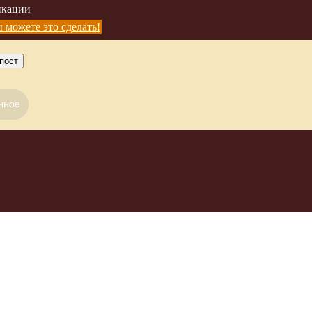
икации
 можете это сделать!
пост