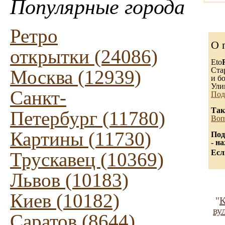
Популярные города
Ретро
О 
открытки (24086)
Eto
Ста
Москва (12939)
и бо
Ули
Санкт-
Под
Так
Петербург (11780)
Воп
Картины (11730)
Под
- н
Есл
Трускавец (10369)
Львов (10183)
Киев (10182)
"
К
ву
Саратов (8644)