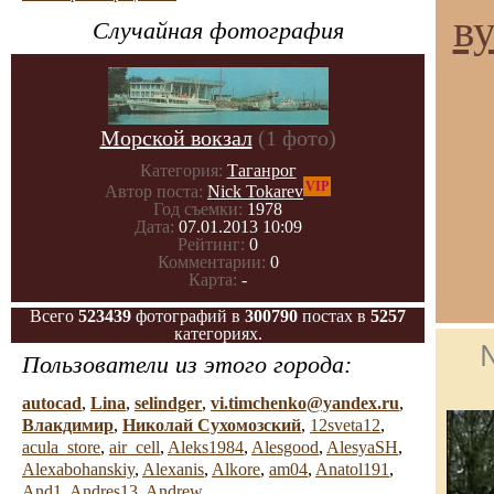
ву
Случайная фотография
Морской вокзал
(1 фото)
Категория:
Таганрог
VIP
Автор поста:
Nick Tokarev
Год съемки:
1978
Дата:
07.01.2013 10:09
Рейтинг:
0
Комментарии:
0
Карта:
-
Всего
523439
фотографий в
300790
постах в
5257
категориях.
Пользователи из этого города:
autocad
,
Lina
,
selindger
,
vi.timchenko@yandex.ru
,
Влакдимир
,
Николай Сухомозский
,
12sveta12
,
acula_store
,
air_cell
,
Aleks1984
,
Alesgood
,
AlesyaSH
,
Alexabohanskiy
,
Alexanis
,
Alkore
,
am04
,
Anatol191
,
And1
,
Andres13
,
Andrew
...