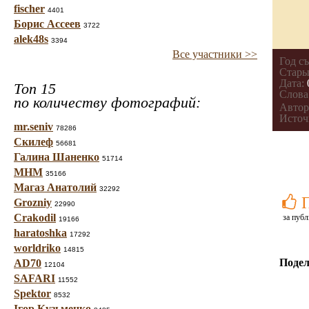
fischer
4401
Борис Ассеев
3722
alek48s
3394
Все участники >>
Год с
Стары
Дата:
Топ 15
Слова
по количеству фотографий:
Автор
Источ
mr.seniv
78286
Скилеф
56681
Галина Шаненко
51714
МНМ
35166
Магаз Анатолий
32292
Grozniy
22990
Crakodil
за публ
19166
haratoshka
17292
worldriko
14815
Подел
AD70
12104
SAFARI
11552
Spektor
8532
Ігор Кузьменко