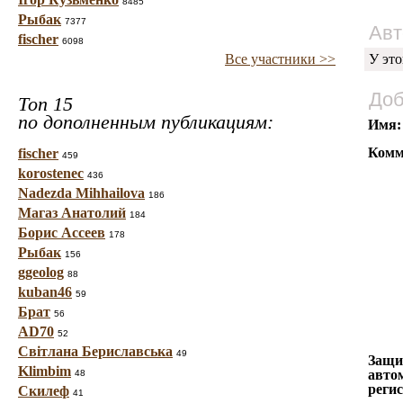
8485
Рыбак
7377
Авт
fischer
6098
Все участники >>
У это
Доб
Топ 15
по дополненным публикациям:
Имя:
Комм
fischer
459
korostenec
436
Nadezda Mihhailova
186
Магаз Анатолий
184
Борис Ассеев
178
Рыбак
156
ggeolog
88
kuban46
59
Брат
56
AD70
52
Світлана Бериславська
49
Защи
Klimbim
авто
48
реги
Скилеф
41