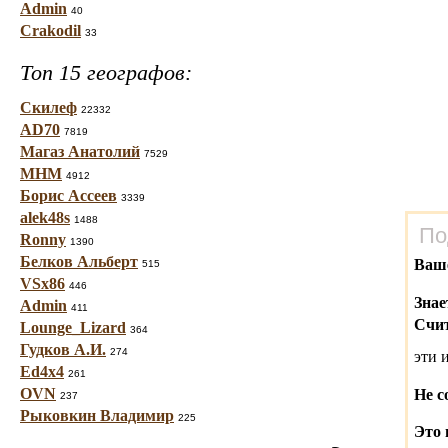
Admin
40
Crakodil
33
Топ 15 географов:
Скилеф
22332
AD70
7819
Магаз Анатолий
7529
МНМ
4912
Борис Ассеев
3339
alek48s
1488
По
Ronny
1390
Белков Альберт
Ваш
515
VSx86
446
Знае
Admin
411
Счит
Lounge_Lizard
364
Гудков А.И.
274
эти 
Ed4x4
261
OVN
Не с
237
Рыковкин Владимир
225
Это 