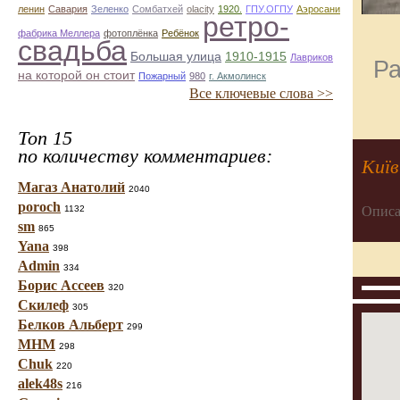
ленин
Савария
Зеленко
Сомбатхей
olacity
1920.
ГПУ.ОГПУ
Аэросани
ретро-
фабрика Меллера
фотоплёнка
Ребёнок
свадьба
Большая улица
1910-1915
Лавриков
Ра
на которой он стоит
Пожарный
980
г. Акмолинск
Все ключевые слова >>
Топ 15
по количеству комментариев:
Київ
Магаз Анатолий
2040
poroch
Описа
1132
sm
865
Yana
398
Admin
334
Борис Ассеев
320
Скилеф
305
Белков Альберт
299
МНМ
298
Chuk
220
alek48s
216