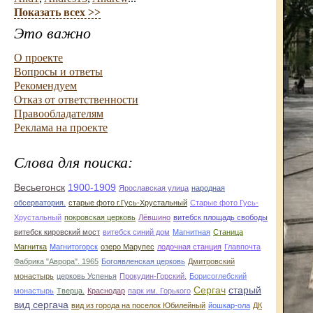
Показать всех >>
Это важно
О проекте
Вопросы и ответы
Рекомендуем
Отказ от ответственности
Правообладателям
Реклама на проекте
Слова для поиска:
Весьегонск
1900-1909
Ярославская улица
народная
обсерватория.
старые фото г.Гусь-Хрустальный
Старые фото Гусь-
Хрустальный
покровская церковь
Лёвшино
витебск площадь свободы
витебск кировский мост
витебск синий дом
Магнитная
Станица
Магнитка
Магнитогорск
озеро Марупес
лодочная станция
Главпочта
Фабрика "Аврора". 1965
Богоявленская церковь
Дмитровский
монастырь
церковь Успенья
Прокудин-Горский.
Борисоглебский
Сергач
старый
монастырь
Тверца.
Краснодар
парк им. Горького
вид сергача
вид из города на поселок Юбилейный
йошкар-ола
ДК