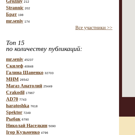
Grozniy
212
Strannic
202
Брат
198
mr.seniv
174
Все участники >>
Топ 15
по количеству публикаций:
mr.seniv
45237
Скилеф
40848
Галина Шаненко
32703
МНМ
26542
Магаз Анатолий
25449
Crakodil
17967
AD70
7743
haratoshka
7618
Spektor
7249
Рыбак
6790
Николай Наседкин
5090
Ігор Кузьменко
4796