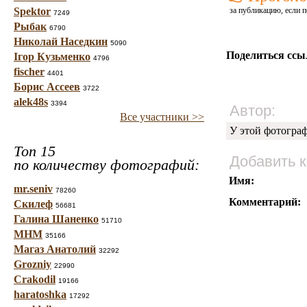
Spektor
за публикацию, если п
7249
Рыбак
6790
Николай Наседкин
5090
Поделиться ссы
Ігор Кузьменко
4796
fischer
4401
Борис Ассеев
3722
alek48s
3394
Автор:
Все участники >>
У этой фотогра
Топ 15
Добавить 
по количеству фотографий:
Имя:
mr.seniv
78260
Комментарий:
Скилеф
56681
Галина Шаненко
51710
МНМ
35166
Магаз Анатолий
32292
Grozniy
22990
Crakodil
19166
haratoshka
17292