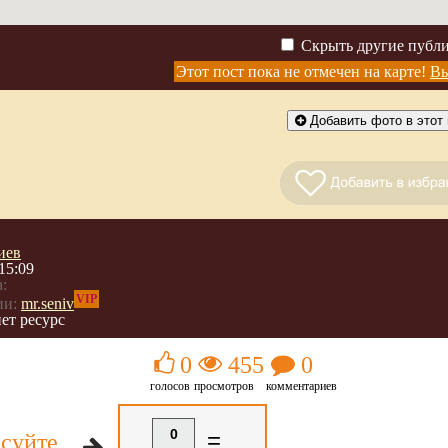
Скрыть другие публ
Этот пост пока не отмечен на карте!
Вы
Добавить фото в этот 
иев
15:09
:
VIP
ии:
mr.seniv
ет ресурс
0
455
0
голосов
просмотров
комментариев
0
=
суйте