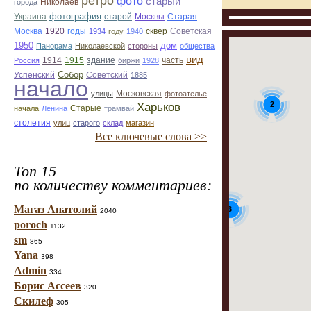
ретро
фото
старый
Николаев
города
фотография
Украина
Старая
старой
Москвы
Москва
1920
годы
сквер
1934
году
1940
Советская
1950
дом
Панорама
Николаевской
стороны
общества
вид
1914
1915
здание
Россия
биржи
1928
часть
Собор
Успенский
Советский
1885
начало
улицы
Московская
фотоателье
2
Харьков
Старые
начала
Ленина
трамвай
столетия
улиц
старого
склад
магазин
Все ключевые слова >>
Топ 15
по количеству комментариев:
Магаз Анатолий
6
2040
poroch
1132
sm
865
Yana
398
Admin
334
Борис Ассеев
320
Скилеф
305