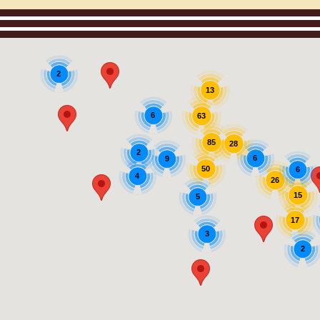
2
13
6
63
85
28
2
6
9
50
6
4
26
15
5
17
3
2