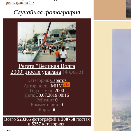
регистрации >>
Случайная фотография
Регата "Великая Волга
2000",после урагана
(4 фото)
Категория:
Саратов
VIP
Автор поста:
МНМ
Год съемки:
2000
Дата:
30.07.2019 08:16
Рейтинг:
0
Комментарии:
0
Карта:
Всего
523365
фотографий в
300758
постах
в
5257
категориях.