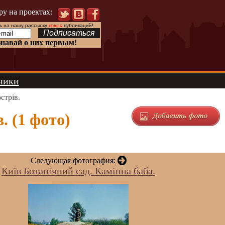
ру на проектах:
 на нашу рассылку
новых
публикаций!
знавай о них первым!
ники
стрів.
. (1 фото)
Следующая фотография:
Київ Ботанічний сад. Камінна баба.