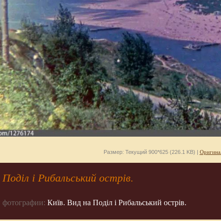
Размер: Текущий 900*625 (226.1 KB) |
Оригина
 Поділ і Рибальський острів.
 фотографии:
Київ. Вид на Поділ і Рибальський острів.