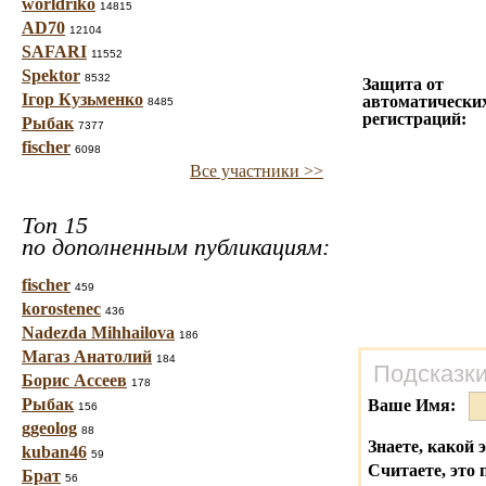
worldriko
14815
AD70
12104
SAFARI
11552
Spektor
8532
Защита от
Ігор Кузьменко
автоматически
8485
регистраций:
Рыбак
7377
fischer
6098
Все участники >>
Топ 15
по дополненным публикациям:
fischer
459
korostenec
436
Nadezda Mihhailova
186
Магаз Анатолий
184
Подсказки
Борис Ассеев
178
Рыбак
Ваше Имя:
156
ggeolog
88
Знаете, какой 
kuban46
59
Считаете, это 
Брат
56