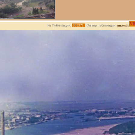
VI
№ Публикации:
303371
(Автор публикации:
mr.seniv