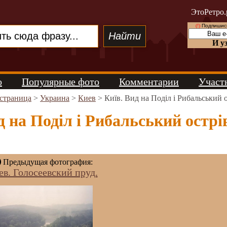
ЭтоРетро.
(!)
Подпишись
И у
о
Популярные фото
Комментарии
Участ
 страница
>
Украина
>
Киев
> Київ. Вид на Поділ і Рибальський о
д на Поділ і Рибальський острів
Предыдущая фотография:
ев. Голосеевский пруд.