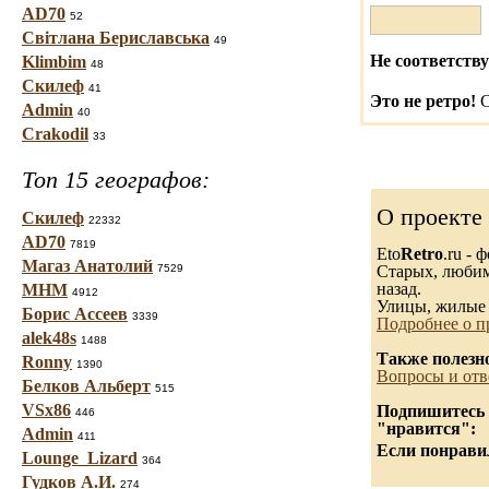
AD70
52
Світлана Бериславська
49
Не соответству
Klimbim
48
Скилеф
41
Это не ретро!
С
Admin
40
Crakodil
33
Топ 15 географов:
О проекте
Скилеф
22332
AD70
7819
Eto
Retro
.ru -
Магаз Анатолий
7529
Старых, любимы
назад.
МНМ
4912
Улицы, жилые 
Борис Ассеев
3339
Подробнее о п
alek48s
1488
Также полезн
Ronny
1390
Вопросы и отв
Белков Альберт
515
VSx86
Подпишитесь н
446
"нравится":
Admin
411
Если понравил
Lounge_Lizard
364
Гудков А.И.
274