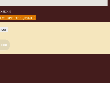
икации
 можете это сделать!
пост