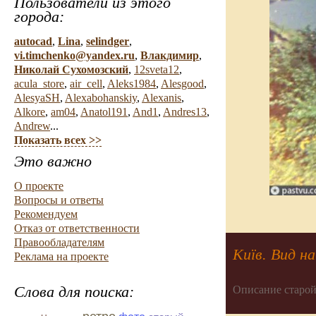
Пользователи из этого
города:
autocad
,
Lina
,
selindger
,
vi.timchenko@yandex.ru
,
Влакдимир
,
Николай Сухомозский
,
12sveta12
,
acula_store
,
air_cell
,
Aleks1984
,
Alesgood
,
AlesyaSH
,
Alexabohanskiy
,
Alexanis
,
Alkore
,
am04
,
Anatol191
,
And1
,
Andres13
,
Andrew
...
Показать всех >>
Это важно
О проекте
Вопросы и ответы
Рекомендуем
Отказ от ответственности
Правообладателям
Київ. Вид на
Реклама на проекте
Слова для поиска:
Описание старой