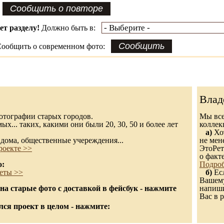
ет разделу!
Должно быть в:
ообщить о современном фото:
Влад
 фотографии старых городов.
Мы все
х... таких, какими они были 20, 30, 50 и более лет
колле
а)
Хот
дома, общественные учереждения...
не мен
роекте >>
ЭтоРет
о факт
о:
Подроб
еты >>
б)
Есл
Вашему
а старые фото с доставкой в фейсбук - нажмите
напиши
Вас в р
ся проект в целом - нажмите: