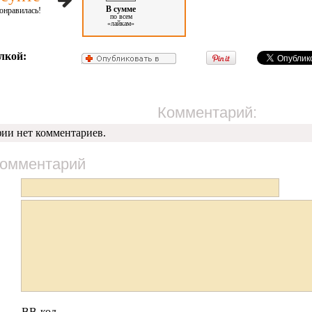
В сумме
онравилась!
по всем
«лайкам»
лкой:
Комментарий:
фии нет комментариев.
комментарий
BB-код