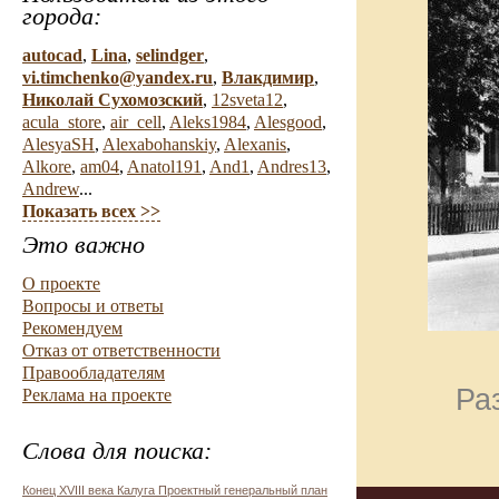
города:
autocad
,
Lina
,
selindger
,
vi.timchenko@yandex.ru
,
Влакдимир
,
Николай Сухомозский
,
12sveta12
,
acula_store
,
air_cell
,
Aleks1984
,
Alesgood
,
AlesyaSH
,
Alexabohanskiy
,
Alexanis
,
Alkore
,
am04
,
Anatol191
,
And1
,
Andres13
,
Andrew
...
Показать всех >>
Это важно
О проекте
Вопросы и ответы
Рекомендуем
Отказ от ответственности
Правообладателям
Ра
Реклама на проекте
Слова для поиска:
Конец XVIII века Калуга Проектный генеральный план