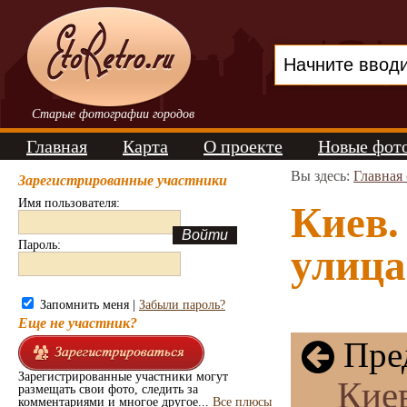
Старые фотографии городов
Главная
Карта
О проекте
Новые фот
Вы здесь:
Главная
Зарегистрированные участники
Имя пользователя:
Киев.
Пароль:
улица
Запомнить меня |
Забыли пароль?
Еще не участник?
Пре
Зарегистрированные участники могут
Киев
размещать свои фото, следить за
комментариями и многое другое...
Все плюсы