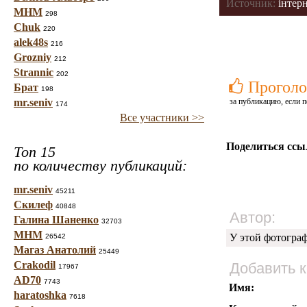
Источник:
інтерн
МНМ
298
Chuk
220
alek48s
216
Grozniy
212
Strannic
202
Проголо
Брат
198
mr.seniv
за публикацию, если п
174
Все участники >>
Поделиться ссы
Топ 15
по количеству публикаций:
mr.seniv
45211
Скилеф
40848
Автор:
Галина Шаненко
32703
МНМ
У этой фотогра
26542
Магаз Анатолий
25449
Crakodil
Добавить 
17967
AD70
7743
Имя:
haratoshka
7618