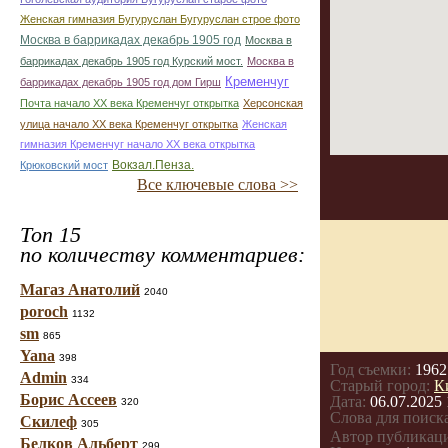
Женская гимназия Бугуруслан Бугуруслан строе фото
Москва в баррикадах декабрь 1905 год
Москва в
баррикадах декабрь 1905 год Курский мост.
Москва в
Кременчуг
баррикадах декабрь 1905 год дом Гирш
Почта начало ХХ века Кременчуг открытка
Херсонская
улица начало ХХ века Кременчуг открытка
Женская
гимназия Кременчуг начало ХХ века открытка
Вокзал.Пенза.
Крюковский мост
Все ключевые слова >>
Топ 15
по количеству комментариев:
Магаз Анатолий
2040
poroch
1132
sm
865
Yana
398
Год съемки:
1962
Admin
334
Старый город:
К
Борис Ассеев
Дата:
06.07.2025 
320
Слова для поиска
Скилеф
305
Автор публикац
Белков Альберт
299