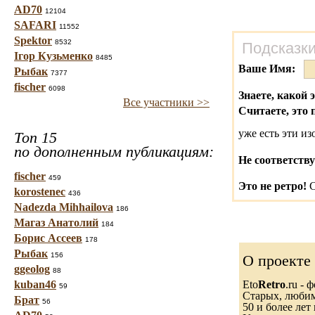
AD70
12104
SAFARI
11552
Spektor
8532
Подсказки
Ігор Кузьменко
8485
Ваше Имя:
Рыбак
7377
fischer
6098
Знаете, какой 
Все участники >>
Считаете, это 
уже есть эти и
Топ 15
по дополненным публикациям:
Не соответству
fischer
459
Это не ретро!
С
korostenec
436
Nadezda Mihhailova
186
Магаз Анатолий
184
Борис Ассеев
178
Рыбак
156
О проекте
ggeolog
88
kuban46
Eto
Retro
.ru -
59
Старых, любимы
Брат
56
50 и более лет 