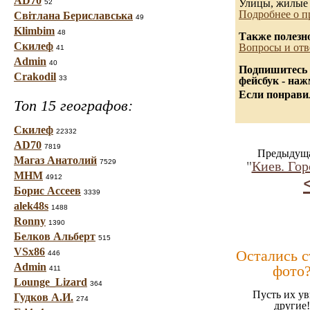
AD70
Улицы, жилые 
52
Подробнее о п
Світлана Бериславська
49
Klimbim
48
Также полезн
Скилеф
Вопросы и отв
41
Admin
40
Подпишитесь 
Crakodil
33
фейсбук - на
Если понравил
Топ 15 географов:
Скилеф
22332
AD70
7819
Предыдуща
Магаз Анатолий
7529
"
Киев. Гор
МНМ
4912
Борис Ассеев
3339
alek48s
1488
Ronny
1390
Белков Альберт
515
VSx86
Остались 
446
Admin
фото
411
Lounge_Lizard
364
Пусть их ув
Гудков А.И.
274
другие!