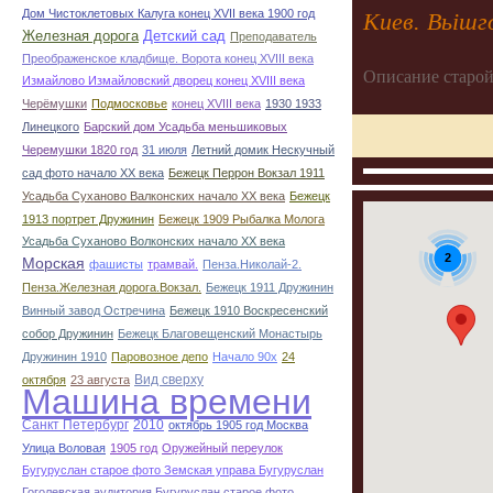
Дом Чистоклетовых Калуга конец ХVII века 1900 год
Киев. Вьішг
Железная дорога
Детский сад
Преподаватель
Преображенское кладбище. Ворота конец ХVIII века
Описание старой
Измайлово Измайловский дворец конец ХVIII века
Черёмушки
Подмосковье
конец ХVIII века
1930 1933
Линецкого
Барский дом Усадьба меньшиковых
Черемушки 1820 год
31 июля
Летний домик Нескучный
сад фото начало ХХ века
Бежецк Перрон Вокзал 1911
Усадьба Суханово Валконских начало ХХ века
Бежецк
1913 портрет Дружинин
Бежецк 1909 Рыбалка Молога
Усадьба Суханово Волконских начало ХХ века
2
Морская
фашисты
трамвай.
Пенза.Николай-2.
Пенза.Железная дорога.Вокзал.
Бежецк 1911 Дружинин
Винный завод Остречина
Бежецк 1910 Воскресенский
собор Дружинин
Бежецк Благовещенский Монастырь
Дружинин 1910
Паровозное депо
Начало 90х
24
Вид сверху
октября
23 августа
Машина времени
Санкт Петербург
2010
октябрь 1905 год Москва
Улица Воловая
1905 год
Оружейный переулок
Бугуруслан старое фото Земская управа Бугуруслан
Гоголевская аудитория Бугуруслан старое фото