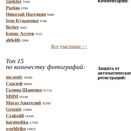
Комментарий:
Spektor
7249
Рыбак
6790
Николай Наседкин
5090
Ігор Кузьменко
4796
fischer
4401
Борис Ассеев
3722
alek48s
3394
Все участники >>
Топ 15
по количеству фотографий:
Защита от
автоматически
mr.seniv
регистраций:
78260
Скилеф
56681
Галина Шаненко
51710
МНМ
35166
Магаз Анатолий
32292
Grozniy
22990
Crakodil
19166
haratoshka
17292
worldriko
14815