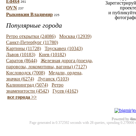
Ed4x4
261
Зарегистрируй
OVN
проект
237
и публикуйт
Рыковкин Владимир
225
фотограф
Популярные города
Ретро открытки (24086)
Москва (12939)
Санкт-Петербург (11780)
Картины (11728)
Трускавец (10343)
Львов (10183)
Киев (10182)
Саратов (8644)
Железная дорога (поезда,
паровозы, локомотивы, вагоны) (7127)
Кисловодск (7008)
Медали, ордена,
значки (6274)
Луганск (5103)
Калининград (5074)
Ретро
знаменитости (4542)
Гусев (4162)
все города >>
Powered by
4im
Page generated in 0.372592 seconds with 28 queries, spending 0.27000