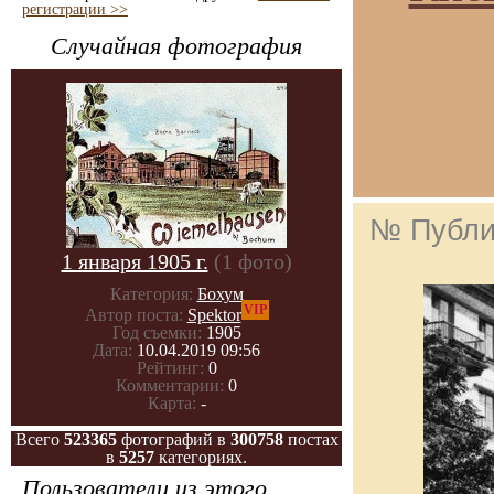
регистрации >>
Случайная фотография
№ Публи
1 января 1905 г.
(1 фото)
Категория:
Бохум
VIP
Автор поста:
Spektor
Год съемки:
1905
Дата:
10.04.2019 09:56
Рейтинг:
0
Комментарии:
0
Карта:
-
Всего
523365
фотографий в
300758
постах
в
5257
категориях.
Пользователи из этого