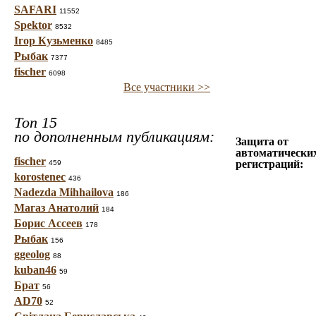
SAFARI
11552
Spektor
8532
Ігор Кузьменко
8485
Рыбак
7377
fischer
6098
Все участники >>
Топ 15
по дополненным публикациям:
Защита от
автоматически
fischer
регистраций:
459
korostenec
436
Nadezda Mihhailova
186
Магаз Анатолий
184
Борис Ассеев
178
Рыбак
156
ggeolog
88
kuban46
59
Брат
56
AD70
52