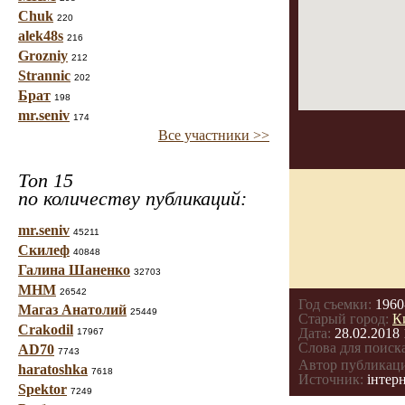
Chuk
220
alek48s
216
Grozniy
212
Strannic
202
Брат
198
mr.seniv
174
Все участники >>
Топ 15
по количеству публикаций:
mr.seniv
45211
Скилеф
40848
Галина Шаненко
32703
МНМ
26542
Год съемки:
1960
Магаз Анатолий
25449
Старый город:
К
Crakodil
Дата:
28.02.2018 
17967
Слова для поиска
AD70
7743
Автор публикац
haratoshka
7618
Источник:
інтерн
Spektor
7249