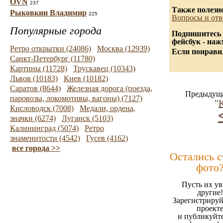
OVN
237
Также полезн
Рыковкин Владимир
225
Вопросы и отв
Популярные города
Подпишитесь 
фейсбук - на
Ретро открытки (24086)
Москва (12939)
Если понравил
Санкт-Петербург (11780)
Картины (11728)
Трускавец (10343)
Львов (10183)
Киев (10182)
Саратов (8644)
Железная дорога (поезда,
Предыдуща
паровозы, локомотивы, вагоны) (7127)
"
К
Кисловодск (7008)
Медали, ордена,
значки (6274)
Луганск (5103)
Калининград (5074)
Ретро
знаменитости (4542)
Гусев (4162)
все города >>
Остались 
фото
Пусть их ув
другие!
Зарегистрируй
проект
и публикуйт