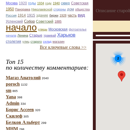
Москва
1920
годы
сквер
1934
году
1940
Советская
1950
дом
Панорама
Николаевской
стороны
общества
Описание старой
вид
1914
1915
здание
Россия
биржи
1928
часть
Собор
Успенский
Советский
1885
начало
улицы
Московская
фотоателье
Харьков
Старые
начала
Ленина
трамвай
столетия
улиц
старого
склад
магазин
Все ключевые слова >>
2
Топ 15
по количеству комментариев:
Магаз Анатолий
2040
poroch
1132
sm
865
Yana
398
Admin
334
Борис Ассеев
320
Скилеф
305
Белков Альберт
299
МНМ
298