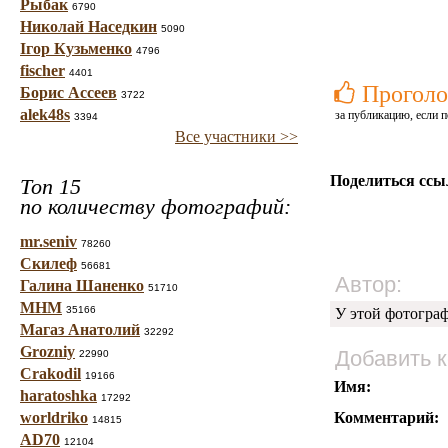
Рыбак
6790
Николай Наседкин
5090
Ігор Кузьменко
4796
fischer
4401
Проголо
Борис Ассеев
3722
alek48s
за публикацию, если п
3394
Все участники >>
Поделиться ссы
Топ 15
по количеству фотографий:
mr.seniv
78260
Скилеф
56681
Автор:
Галина Шаненко
51710
МНМ
35166
У этой фотогра
Магаз Анатолий
32292
Grozniy
Добавить 
22990
Crakodil
19166
Имя:
haratoshka
17292
worldriko
Комментарий:
14815
AD70
12104