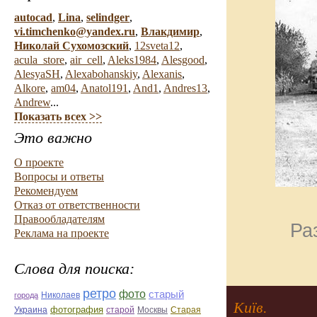
autocad
,
Lina
,
selindger
,
vi.timchenko@yandex.ru
,
Влакдимир
,
Николай Сухомозский
,
12sveta12
,
acula_store
,
air_cell
,
Aleks1984
,
Alesgood
,
AlesyaSH
,
Alexabohanskiy
,
Alexanis
,
Alkore
,
am04
,
Anatol191
,
And1
,
Andres13
,
Andrew
...
Показать всех >>
Это важно
О проекте
Вопросы и ответы
Рекомендуем
Отказ от ответственности
Правообладателям
Ра
Реклама на проекте
Слова для поиска:
ретро
фото
старый
Николаев
города
Київ.
фотография
Украина
Старая
старой
Москвы