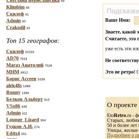
Світлана Бериславська
49
Klimbim
48
Подсказки
Скилеф
41
Ваше Имя:
Admin
40
Crakodil
33
Знаете, какой 
Считаете, это 
Топ 15 географов:
уже есть эти и
Скилеф
22332
AD70
7819
Не соответству
Магаз Анатолий
7529
МНМ
Это не ретро!
С
4912
Борис Ассеев
3339
alek48s
1488
Ronny
1390
Белков Альберт
515
О проекте
VSx86
446
Admin
411
Eto
Retro
.ru -
Lounge_Lizard
Старых, любимы
364
50 и более лет 
Гудков А.И.
274
Улицы, жилые 
Ed4x4
261
Подробнее о п