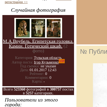
регистрации >>
Случайная фотография
М.А.Врубель. Египетская головка.
Камин. Готический шкаф.
(2
№ Публи
фото)
Категория:
Тульская область
VIP
Автор поста:
Ігор Кузьменко
Год съемки:
не указан
Дата:
01.01.2017 12:43
Рейтинг:
0
Комментарии:
0
Карта:
-
Всего
523360
фотографий в
300757
постах
в
5257
категориях.
Пользователи из этого
города: