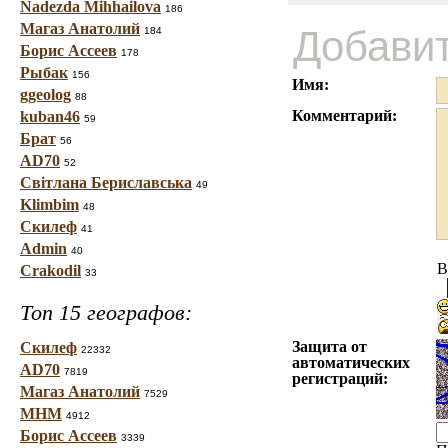
Nadezda Mihhailova
186
Магаз Анатолий
Добави
184
Борис Ассеев
178
Рыбак
156
Имя:
ggeolog
88
Комментарий:
kuban46
59
Брат
56
AD70
52
Світлана Бериславська
49
Klimbim
48
Скилеф
41
Admin
40
B
Crakodil
33
Топ 15 географов:
Защита от
Скилеф
22332
автоматических
AD70
7819
регистраций:
Магаз Анатолий
7529
МНМ
4912
Борис Ассеев
3339