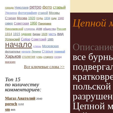
ретро
фото
старый
Николаев
города
фотография
Украина
старой
Москвы
Старая
Москва
1920
годы
1934
году
1940
Цепной 
1950
сквер
Советская
Панорама
дом
Николаевской
стороны
общества
Россия
вид
1914
1915
здание
биржи
1928
часть
Собор
Успенский
Советский
1885
начало
Описание
улицы
Московская
Старые
фотоателье
начала
Ленина
трамвай
все бурн
Харьков
столетия
улиц
старого
склад
магазин
подверга
Все ключевые слова >>
кратковр
Топ 15
польской
по количеству
комментариев:
разрушен
Магаз Анатолий
2040
Цепной м
poroch
1132
sm
865