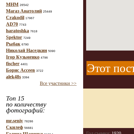
МНМ
26542
Магаз Анатолий
25449
Crakodil
17967
AD70
7743
haratoshka
7618
Spektor
7249
Рыбак
6790
Николай Наседкин
5090
Ігор Кузьменко
4796
fischer
Этот пос
4401
Борис Ассеев
3722
alek48s
3394
Все участники >>
Топ 15
по количеству
фотографий:
mr.seniv
78286
Скилеф
56681
Год съемки:
1920
Галина Шаненко