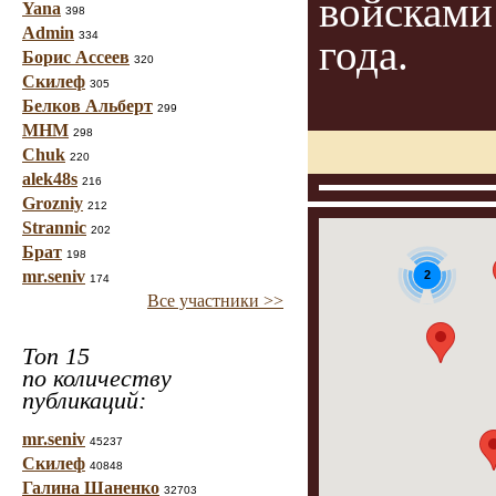
войсками
Yana
398
Admin
334
года.
Борис Ассеев
320
Скилеф
305
Белков Альберт
299
МНМ
298
Chuk
220
alek48s
216
Grozniy
212
Strannic
202
Брат
198
mr.seniv
2
174
Все участники >>
Топ 15
по количеству
публикаций:
mr.seniv
45237
Скилеф
40848
Галина Шаненко
32703