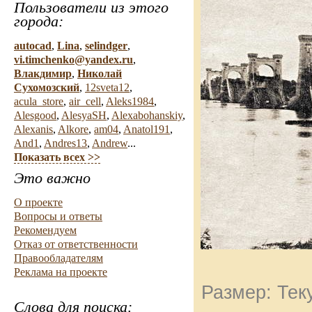
Пользователи из этого
города:
autocad
,
Lina
,
selindger
,
vi.timchenko@yandex.ru
,
Влакдимир
,
Николай
Сухомозский
,
12sveta12
,
acula_store
,
air_cell
,
Aleks1984
,
Alesgood
,
AlesyaSH
,
Alexabohanskiy
,
Alexanis
,
Alkore
,
am04
,
Anatol191
,
And1
,
Andres13
,
Andrew
...
Показать всех >>
Это важно
О проекте
Вопросы и ответы
Рекомендуем
Отказ от ответственности
Правообладателям
Реклама на проекте
Размер: Тек
Слова для поиска: