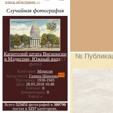
плюсы регистрации >>
Случайная фотография
Капитолий штата Висконсин
№ Публика
в Мэдисоне, Южный вход
(1
фото)
Категория:
Мэдисон
VIP
Автор поста:
Галина Шаненко
Год съемки:
1930-1945
Дата:
28.05.2018 10:48
Рейтинг:
0
Комментарии:
0
Карта:
-
Всего
523451
фотографий в
300790
постах в
5257
категориях.