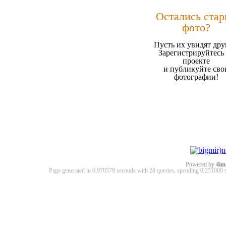
Остались ста
фото?
Пусть их увидят дру
Зарегистрируйтесь
проекте
и публикуйте сво
фотографии!
Powered by
4im
Page generated in 0.970579 seconds with 28 queries, spending 0.25100