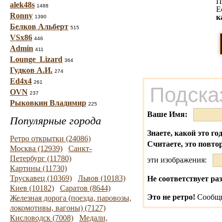
П
alek48s
1488
Е
Ronny
к
1390
Белков Альберт
515
VSx86
446
Admin
411
Lounge_Lizard
364
Гудков А.И.
274
Ed4x4
261
Подска
OVN
237
Рыковкин Владимир
225
Ваше Имя:
Популярные города
Знаете, какой это го
Ретро открытки (24086)
Считаете, это повто
Москва (12939)
Санкт-
Петербург (11780)
эти изображения:
Картины (11730)
Трускавец (10369)
Львов (10183)
Не соответствует раз
Киев (10182)
Саратов (8644)
Это не ретро!
Сообщи
Железная дорога (поезда, паровозы,
локомотивы, вагоны) (7127)
Кисловодск (7008)
Медали,