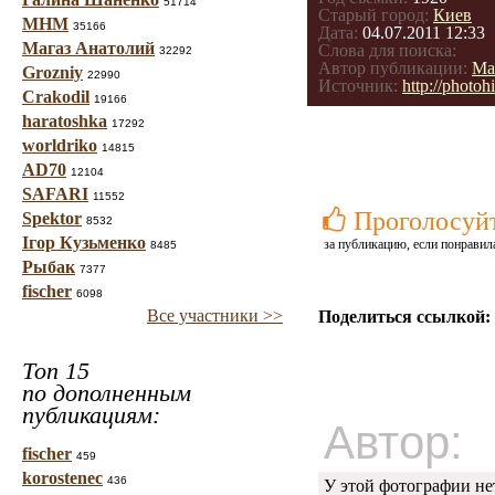
51714
Старый город:
Киев
МНМ
35166
Дата:
04.07.2011 12:33
Магаз Анатолий
Слова для поиска:
32292
Автор публикации:
Ма
Grozniy
22990
Источник:
http://photo
Crakodil
19166
haratoshka
17292
worldriko
14815
AD70
12104
SAFARI
11552
Проголосуй
Spektor
8532
Ігор Кузьменко
за публикацию, если понравил
8485
Рыбак
7377
fischer
6098
Все участники >>
Поделиться ссылкой:
Топ 15
по дополненным
публикациям:
Автор:
fischer
459
korostenec
436
У этой фотографии не