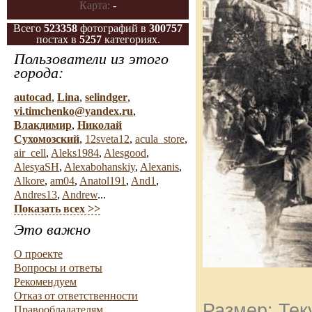
Карта:
-
Всего
523358
фотографий в
300757
постах в
5257
категориях.
Пользователи из этого
города:
autocad
,
Lina
,
selindger
,
vi.timchenko@yandex.ru
,
Влакдимир
,
Николай
Сухомозский
,
12sveta12
,
acula_store
,
air_cell
,
Aleks1984
,
Alesgood
,
AlesyaSH
,
Alexabohanskiy
,
Alexanis
,
Alkore
,
am04
,
Anatol191
,
And1
,
Andres13
,
Andrew
...
Показать всех >>
Это важно
О проекте
Вопросы и ответы
Рекомендуем
Отказ от ответственности
Размер: Тек
Правообладателям