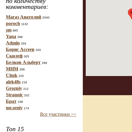
по количеству
комментариев:
Магаз Анатолий
2040
poroch
1132
sm
865
Yana
398
Admin
334
Борис Ассеев
320
Скилеф
305
Белков Альберт
299
МНМ
298
Chuk
220
alek48s
216
Grozniy
212
Strannic
202
Брат
198
mr.seniv
174
Все участники >>
Топ 15