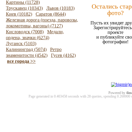
Картины (11728)
Остались ста
Трускавец (10343)
Львов (10183)
фото?
Киев (10182)
Саратов (8644)
Железная дорога (поезда, паровозы,
Пусть их увидят дру
локомотивы, вагоны) (7127)
Зарегистрируйтесь
Кисловодск (7008)
Медали,
проекте
и публикуйте св
ордена, значки (6274)
фотографии!
Луганск (5103)
Калининград (5074)
Ретро
знаменитости (4542)
Гусев (4162)
все города >>
Powered by
4im
Page generated in 0.403458 seconds with 28 queries, spending 0.26000