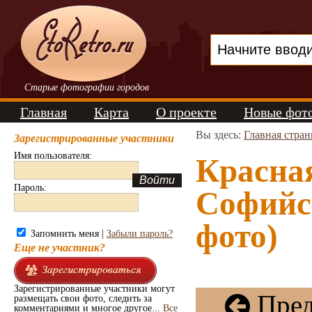
Старые фотографии городов
Главная
Карта
О проекте
Новые фот
Вы здесь:
Главная стра
Зарегистрированные участники
Имя пользователя:
Красна
Пароль:
Софийс
фото)
Запомнить меня |
Забыли пароль?
Еще не участник?
Зарегистрированные участники могут
Пред
размещать свои фото, следить за
комментариями и многое другое...
Все