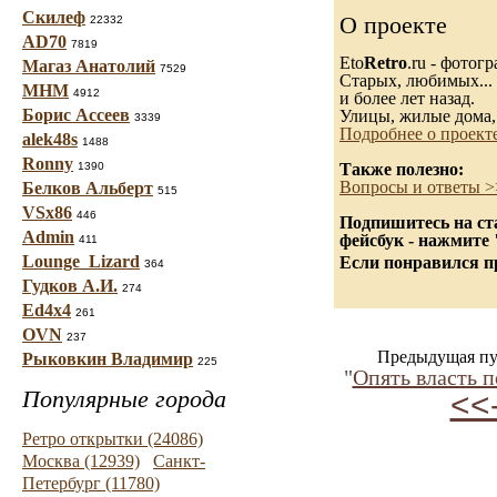
Скилеф
О проекте
22332
AD70
7819
Eto
Retro
.ru - фотог
Магаз Анатолий
7529
Старых, любимых... 
МНМ
4912
и более лет назад.
Борис Ассеев
Улицы, жилые дома,
3339
Подробнее о проект
alek48s
1488
Ronny
1390
Также полезно:
Вопросы и ответы >
Белков Альберт
515
VSx86
446
Подпишитесь на ст
Admin
фейсбук - нажмите
411
Lounge_Lizard
Если понравился пр
364
Гудков А.И.
274
Ed4x4
261
OVN
237
Предыдущая пу
Рыковкин Владимир
225
"
Опять власть п
Популярные города
<<
Ретро открытки (24086)
Москва (12939)
Санкт-
Петербург (11780)