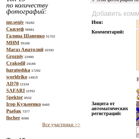
по количеству
фотографий:
Добавить ком
mr.seniv
Имя:
78260
Скилеф
56681
Комментарий:
Галина Шаненко
51702
МНМ
35166
Магаз Анатолий
32292
Grozniy
22990
Crakodil
19166
haratoshka
17292
worldriko
14815
AD70
12104
SAFARI
11552
Spektor
8532
Защита от
Ігор Кузьменко
8485
автоматических
Рыбак
7377
регистраций:
fischer
6098
Все участники >>
П