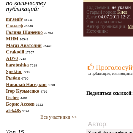
по количеству
Год съемки:
не указан
публикаций:
Старый город:
Киев
Дата:
04.07.2011 12:21
mr.seniv
45211
Слова для поиска:
Скилеф
Автор публикации:
Ма
40848
Источник:
Галина Шаненко
32703
МНМ
26542
Магаз Анатолий
25449
Crakodil
17967
AD70
7743
haratoshka
Проголосуй
7618
Spektor
7249
за публикацию, если понравил
Рыбак
6790
Николай Наседкин
5090
Ігор Кузьменко
4796
Поделиться ссылкой:
fischer
4401
Борис Ассеев
3722
alek48s
3394
Все участники >>
Автор:
Топ 15
У этой фотографии не