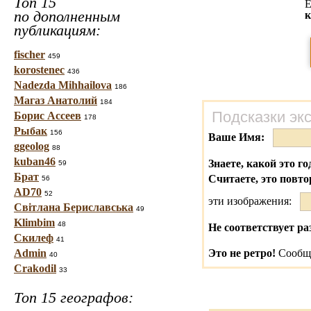
Топ 15
Е
по дополненным
к
публикациям:
fischer
459
korostenec
436
Nadezda Mihhailova
186
Магаз Анатолий
184
Подсказки эк
Борис Ассеев
178
Рыбак
156
Ваше Имя:
ggeolog
88
kuban46
Знаете, какой это го
59
Брат
Считаете, это повто
56
AD70
52
эти изображения:
Світлана Бериславська
49
Klimbim
48
Не соответствует ра
Скилеф
41
Admin
Это не ретро!
Сообщи
40
Crakodil
33
Топ 15 географов: