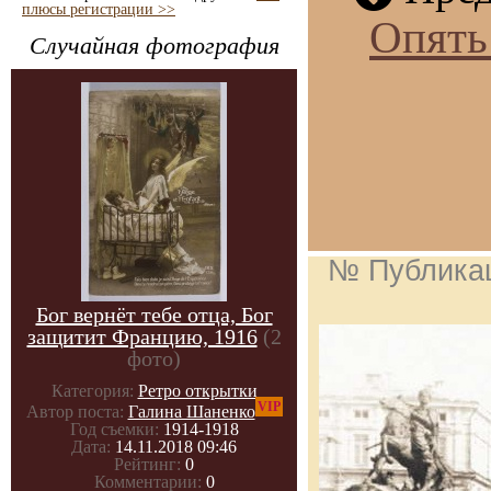
плюсы регистрации >>
Опять
Случайная фотография
№ Публика
Бог вернёт тебе отца, Бог
защитит Францию, 1916
(2
фото)
Категория:
Ретро открытки
VIP
Автор поста:
Галина Шаненко
Год съемки:
1914-1918
Дата:
14.11.2018 09:46
Рейтинг:
0
Комментарии:
0