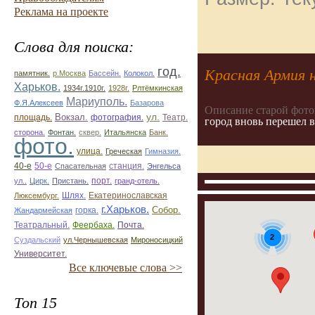
Реклама на проекте
Слова для поиска:
год.
Красная Армия 
памятник.
р.Москва
Бассейн.
Колокол.
Харьков.
1934г.1910г.
1928г.
Рлтёмкинская
Мариуполь.
Ф.Я.Алексеев
Базарова
Описание старой фото
ул.
площадь.
Вокзал.
фотография.
Театр.
город вновь перешел 
сторона.
Фонтан.
сквер.
Итальянска
Банк.
фото.
улица.
Греческая
Гимназия.
50-е
40-е
Спасательная
станция.
Энгельса
ул..
Цирк.
Пристань.
порт.
гранд-отель.
Екатеринославская
Люксембург.
Шлях.
г.Харьков.
Собор.
горка.
Жандармейская
Театральный.
Почта.
Феербаха.
2
Суздальский
ул.Чернышевская
Мироносицкий
Университет.
Все ключевые слова >>
Топ 15