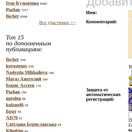
Добави
Ігор Кузьменко
8485
Рыбак
7377
Имя:
fischer
6098
Комментарий:
Все участники >>
Топ 15
по дополненным
публикациям:
fischer
459
korostenec
B
436
Nadezda Mihhailova
186
Магаз Анатолий
184
Борис Ассеев
178
Защита от
Рыбак
156
автоматических
ggeolog
регистраций:
88
kuban46
59
Брат
56
AD70
52
П
Світлана Бериславська
Е
49
к
Klimbim
48