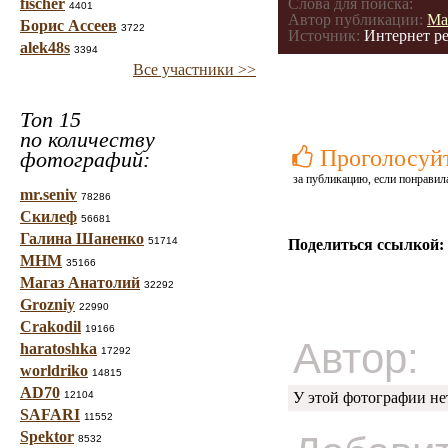
fischer
Слова для поиска:
4401
Автор публикации:
Ма
Борис Ассеев
3722
Источник:
Интернет ре
alek48s
3394
Все участники >>
Топ 15
по количеству
Проголосуй
фотографий:
за публикацию, если понравил
mr.seniv
78286
Скилеф
56681
Галина Шаненко
51714
Поделиться ссылкой:
МНМ
35166
Магаз Анатолий
32292
Grozniy
22990
Crakodil
19166
Автор:
haratoshka
17292
worldriko
14815
AD70
12104
У этой фотографии не
SAFARI
11552
Spektor
8532