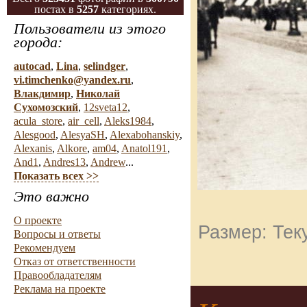
постах в
5257
категориях.
Пользователи из этого
города:
autocad
,
Lina
,
selindger
,
vi.timchenko@yandex.ru
,
Влакдимир
,
Николай
Сухомозский
,
12sveta12
,
acula_store
,
air_cell
,
Aleks1984
,
Alesgood
,
AlesyaSH
,
Alexabohanskiy
,
Alexanis
,
Alkore
,
am04
,
Anatol191
,
And1
,
Andres13
,
Andrew
...
Показать всех >>
Это важно
О проекте
Размер: Тек
Вопросы и ответы
Рекомендуем
Отказ от ответственности
Правообладателям
Реклама на проекте