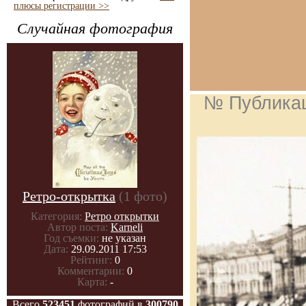
плюсы регистрации >>
Случайная фотография
№ Публика
Ретро-открытка
(1 фото)
Категория:
Ретро открытки
Автор поста:
Karneli
Год съемки:
не указан
Дата:
29.09.2011 17:53
Рейтинг:
0
Комментарии:
0
Карта:
-
Всего
523451
фотографий в
300790