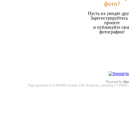
фото?
Пусть их увидят дру
Зарегистрируйтесь
проекте
и публикуйте сво
фотографии!
Powered by
4im
Page generated in 0.363488 seconds with 28 queries, spending 0.11600