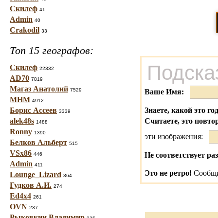
Скилеф
41
Admin
40
Crakodil
33
Топ 15 географов:
Подска
Скилеф
22332
AD70
7819
Магаз Анатолий
7529
Ваше Имя:
МНМ
4912
Борис Ассеев
Знаете, какой это го
3339
alek48s
Считаете, это повто
1488
Ronny
1390
эти изображения:
Белков Альберт
515
VSx86
Не соответствует раз
446
Admin
411
Это не ретро!
Сообщи
Lounge_Lizard
364
Гудков А.И.
274
Ed4x4
261
OVN
237
Рыковкин Владимир