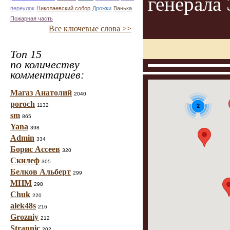
генерала
переулок
Николаевский собор
Дрожки
Ванька
Пожарная часть
Все ключевые слова >>
Топ 15
по количеству
комментариев:
Магаз Анатолий
2040
poroch
1132
2
sm
865
Yana
398
Admin
334
Борис Ассеев
320
Скилеф
305
Белков Альберт
299
МНМ
298
Chuk
220
alek48s
216
Grozniy
212
Strannic
202