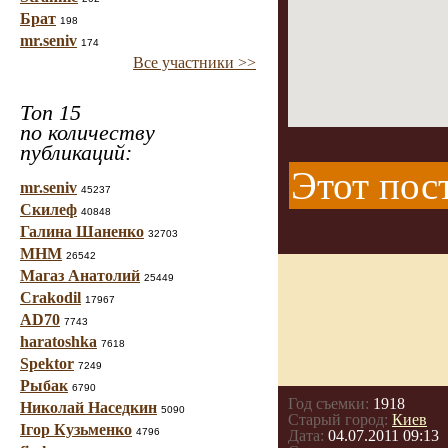
Брат
198
mr.seniv
174
Все участники >>
Топ 15
по количеству
публикаций:
Этот пос
mr.seniv
45237
Скилеф
40848
Галина Шаненко
32703
МНМ
26542
Магаз Анатолий
25449
Crakodil
17967
AD70
7743
haratoshka
7618
Spektor
7249
Рыбак
6790
Год съемки:
1918
Николай Наседкин
5090
Старый город:
Киев
Ігор Кузьменко
4796
Дата:
04.07.2011 09:13