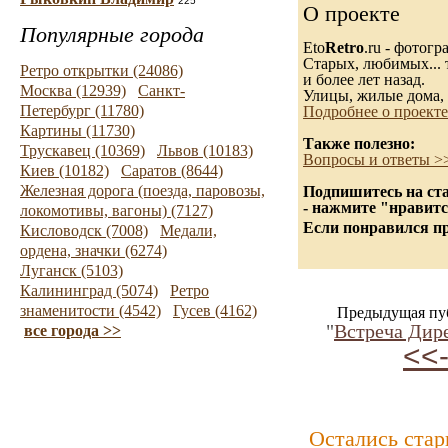
225
О проекте
Популярные города
Eto
Retro
.ru - фотог
Старых, любимых... 
Ретро открытки (24086)
и более лет назад.
Москва (12939)
Санкт-
Улицы, жилые дома, 
Петербург (11780)
Подробнее о проекте
Картины (11730)
Также полезно:
Трускавец (10369)
Львов (10183)
Вопросы и ответы >
Киев (10182)
Саратов (8644)
Железная дорога (поезда, паровозы,
Подпишитесь на ста
- нажмите "нравитс
локомотивы, вагоны) (7127)
Если понравился пр
Кисловодск (7008)
Медали,
ордена, значки (6274)
Луганск (5103)
Калининград (5074)
Ретро
знаменитости (4542)
Гусев (4162)
Предыдущая пу
"
Встреча Дир
все города >>
<<
Остались ста