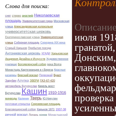
Контрол
Слова для поиска:
Николаевская
снег
стерео
анаглиф
площадь
Университетская горка
Московская
Описание
улица
Александровская колокольня
университетская церковь
июля 191
Екатеринославская улица
Университетская
улица
Соборная площадь
Середина XIX века
гранатой
Старый Харьков
Прибытие поезда
Антониевская церковь
ХГАДИ
Харьковская
Донским,
Академия Дизайна и Искусств
Художественное
главнок
училище
Богоявленский собор
река Волга
Монастырь Картезианцев в г.Береза
Красные
оккупаци
казармы
Бреский вокзал
Первомай
Букет
Алупка
Зарубин
ЗВЕРИ
ГАЗ-67-420
фельдмар
автомобиль Бугуруслан
Кинель мост
Кашин
1910-1916
Бугуруслан
проверка
Тверь
минводы
Калинин
Ю.Никулин
почтовая открытка
Сергиевская площадь
усиленны
Благовещенский собор
Харьков 1871
1937-38
речной вокзал
Лопань
конкм
Монастырский