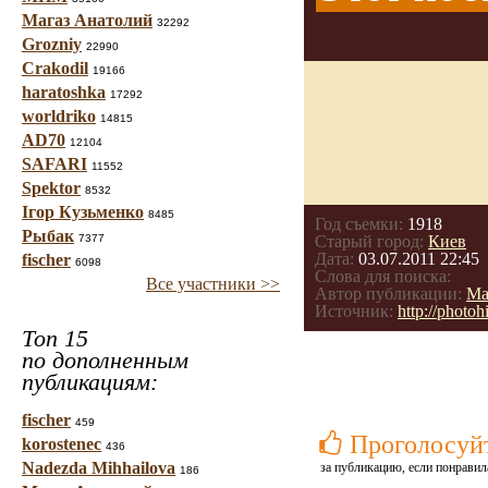
Магаз Анатолий
32292
Grozniy
22990
Crakodil
19166
haratoshka
17292
worldriko
14815
AD70
12104
SAFARI
11552
Spektor
8532
Ігор Кузьменко
8485
Год съемки:
1918
Рыбак
7377
Старый город:
Киев
Дата:
03.07.2011 22:45
fischer
6098
Слова для поиска:
Все участники >>
Автор публикации:
Ма
Источник:
http://phot
Топ 15
по дополненным
публикациям:
fischer
459
Проголосуй
korostenec
436
Nadezda Mihhailova
за публикацию, если понравил
186