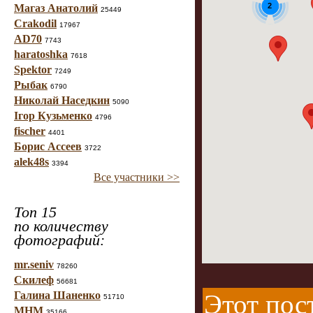
2
Магаз Анатолий
25449
Crakodil
17967
AD70
7743
haratoshka
7618
Spektor
7249
Рыбак
6790
Николай Наседкин
5090
Ігор Кузьменко
4796
fischer
4401
Борис Ассеев
3722
alek48s
3394
Все участники >>
Топ 15
по количеству
фотографий:
mr.seniv
78260
Скилеф
56681
Галина Шаненко
Этот пос
51710
МНМ
35166