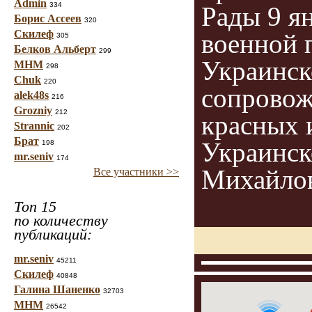
Admin
334
Рады 9 ян
Борис Ассеев
320
Скилеф
военной 
305
Белков Альберт
299
Украинск
МНМ
298
Chuk
220
сопровож
alek48s
216
Grozniy
212
красных и
Strannic
202
Брат
Украинск
198
mr.seniv
174
Михайлов
Все участники >>
Топ 15
по количеству
публикаций:
mr.seniv
45211
Скилеф
40848
Галина Шаненко
32703
МНМ
26542