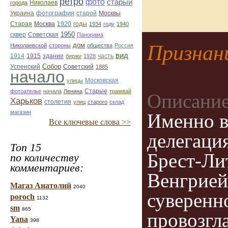
ретро
фото
старый
Николаев
города
фотография
Украина
старой
Москвы
Старая
Москва
1920
годы
1934
году
1940
1950
сквер
Советская
Панорама
дом
Признан
Николаевской
стороны
общества
Россия
вид
1914
1915
здание
биржи
1928
часть
Собор
Успенский
Советский
1885
начало
улицы
Московская
Старые
фотоателье
начала
Ленина
трамвай
Описание
Харьков
столетия
улиц
старого
склад
магазин
Именно в
Все ключевые слова >>
делегаци
Топ 15
Брест-Ли
по количеству
комментариев:
Венгрией
Магаз Анатолий
2040
суверенн
poroch
1132
sm
865
провозгл
Yana
398