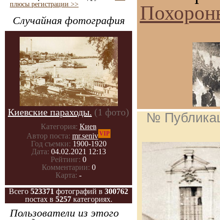
плюсы регистрации >>
Похороны
Случайная фотография
Киевские параходы.
(1 фото)
№ Публика
Категория:
Киев
VIP
Автор поста:
mr.seniv
Год съемки:
1900-1920
Дата:
04.02.2021 12:13
Рейтинг:
0
Комментарии:
0
Карта:
-
Всего
523371
фотографий в
300762
постах в
5257
категориях.
Пользователи из этого