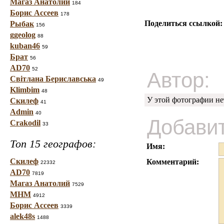
Магаз Анатолий
184
Борис Ассеев
178
Поделиться ссылкой:
Рыбак
156
ggeolog
88
kuban46
59
Брат
56
AD70
52
Автор:
Світлана Бериславська
49
Klimbim
48
У этой фотографии не
Скилеф
41
Admin
40
Добави
Crakodil
33
Топ 15 географов:
Имя:
Скилеф
Комментарий:
22332
AD70
7819
Магаз Анатолий
7529
МНМ
4912
Борис Ассеев
3339
alek48s
1488