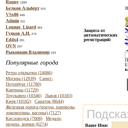
Ronny
1390
Белков Альберт
B
515
VSx86
446
Admin
411
Lounge_Lizard
364
Защита от
Гудков А.И.
274
автоматических
Ed4x4
регистраций:
261
OVN
237
Рыковкин Владимир
225
П
Популярные города
Е
к
Ретро открытки (24086)
Москва (12939)
Санкт-
Петербург (11780)
Картины (11729)
Трускавец (10346)
Львов (10183)
Киев (10182)
Саратов (8644)
Железная дорога (поезда, паровозы,
Подска
локомотивы, вагоны) (7127)
Кисловодск (7008)
Медали,
ордена, значки (6274)
Ваше Имя: