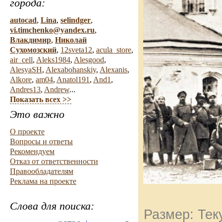
города:
autocad
,
Lina
,
selindger
,
vi.timchenko@yandex.ru
,
Влакдимир
,
Николай
Сухомозский
,
12sveta12
,
acula_store
,
air_cell
,
Aleks1984
,
Alesgood
,
AlesyaSH
,
Alexabohanskiy
,
Alexanis
,
Alkore
,
am04
,
Anatol191
,
And1
,
Andres13
,
Andrew
...
Показать всех >>
Это важно
О проекте
Вопросы и ответы
Рекомендуем
Отказ от ответственности
Правообладателям
Реклама на проекте
Слова для поиска:
Размер: Тек