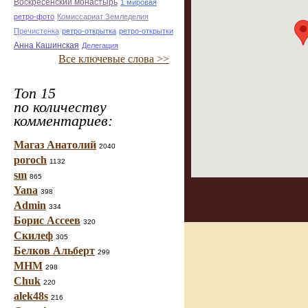
Воскресенский монастырь
1 мировая
ретро-фото
Комиссариат Земледелия
Пречистенка
ретро-открытка
ретро-открытки
Анна Кашинская
Делегация
Все ключевые слова >>
Топ 15
по количеству
комментариев:
Магаз Анатолий
2040
poroch
1132
sm
865
Yana
398
Admin
334
Борис Ассеев
320
Скилеф
305
Белков Альберт
299
МНМ
298
Chuk
220
alek48s
216