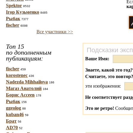
Ес
Spektor
ка
8532
Ігор Кузьменко
8485
Рыбак
7377
fischer
6098
Все участники >>
Топ 15
Подсказки экс
по дополненным
публикациям:
Ваше Имя:
fischer
Знаете, какой это год?
459
korostenec
Считаете, это повтор
436
Nadezda Mihhailova
186
эти изображения:
Магаз Анатолий
184
Борис Ассеев
178
Не соответствует разд
Рыбак
156
ggeolog
Это не ретро!
Сообщит
88
kuban46
59
Брат
56
AD70
52