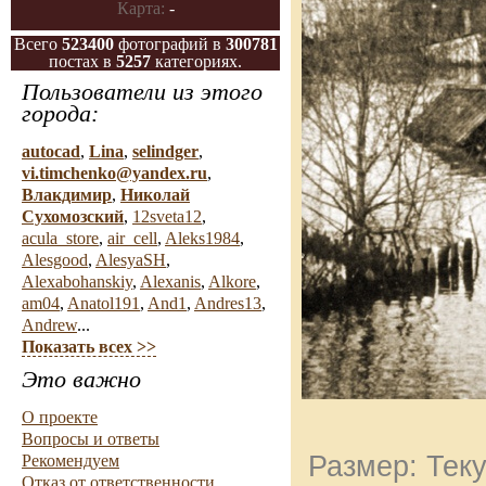
Карта:
-
Всего
523400
фотографий в
300781
постах в
5257
категориях.
Пользователи из этого
города:
autocad
,
Lina
,
selindger
,
vi.timchenko@yandex.ru
,
Влакдимир
,
Николай
Сухомозский
,
12sveta12
,
acula_store
,
air_cell
,
Aleks1984
,
Alesgood
,
AlesyaSH
,
Alexabohanskiy
,
Alexanis
,
Alkore
,
am04
,
Anatol191
,
And1
,
Andres13
,
Andrew
...
Показать всех >>
Это важно
О проекте
Вопросы и ответы
Размер: Теку
Рекомендуем
Отказ от ответственности