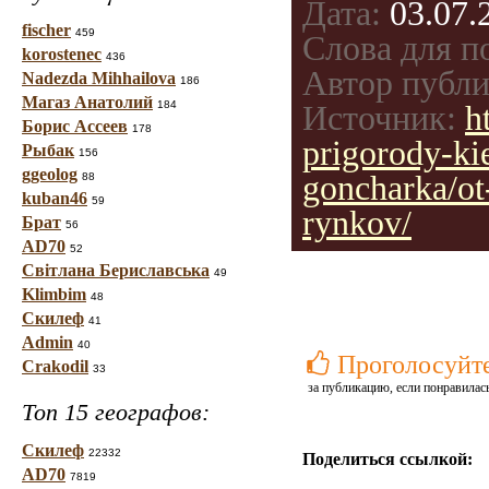
Дата:
03.07.
fischer
459
Слова для п
korostenec
436
Автор публи
Nadezda Mihhailova
186
Магаз Анатолий
184
Источник:
h
Борис Ассеев
178
prigorody-ki
Рыбак
156
ggeolog
goncharka/ot
88
kuban46
59
rynkov/
Брат
56
AD70
52
Світлана Бериславська
49
Klimbim
48
Скилеф
41
Admin
40
Проголосуйт
Crakodil
33
за публикацию, если понравилас
Топ 15 географов:
Скилеф
22332
Поделиться ссылкой:
AD70
7819