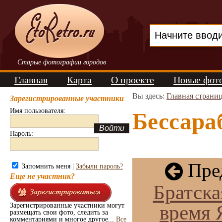
Старые фотографии городов
Главная
Карта
О проекте
Новые фот
Вы здесь:
Главная страни
Зарегистрированные участники
Имя пользователя:
Бессара
Пароль:
Пре
Запомнить меня |
Забыли пароль?
Еще не участник?
Братска
время 
Зарегистрированные участники могут
размещать свои фото, следить за
комментариями и многое другое...
Все