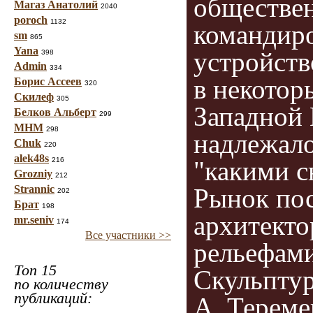
обществен
Магаз Анатолий
2040
poroch
1132
командиро
sm
865
Yana
устройств
398
Admin
334
в некотор
Борис Ассеев
320
Скилеф
305
Западной 
Белков Альберт
299
МНМ
298
надлежало
Chuk
220
alek48s
216
"какими 
Grozniy
212
Strannic
Рынок пос
202
Брат
198
архитекто
mr.seniv
174
Все участники >>
рельефами
Топ 15
Скульпту
по количеству
публикаций:
А. Тереме