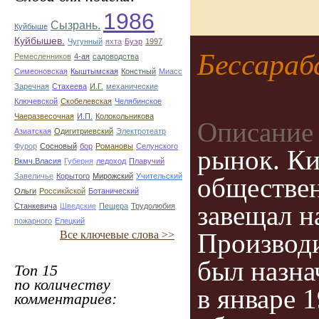
1986
Сызрань.
Куйбыше
Куйбышев.
Чугунный
яхта
Буэр
1997
Бессараб
Ремесленников
4-ая
садоводства
Симеоновская
Кыштымская
Констный
Миасс
Заречная
Стахеева
И.Г.
механические
Ключевской
Скобелевская
Челябинское
Чаеразвесочная
И.П.
Колокольникова
Описание 
Азиатская
Одигитриевский
Электротеатр
Фурор
Сосновый
бор
Романовы
Селунского
рынок. Ки
Вкмч.Власия
Губерня
ледоход
Плавучий
Завеличье
Корытого
Мирожский
Учительский
обществен
Ольги
Россикйской
Ботанический
завещал н
Станкевича
Шведские
Пещера
Трудолюбия
пожарного
Елецкий
Производ
Все ключевые слова >>
был назна
Топ 15
по количеству
в январе 
комментариев: