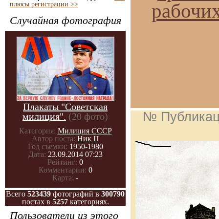
рабочих
плюсы регистрации >>
Случайная фотография
Плакаты "Советская
№ Публика
милиция".
(20 фото)
Категория:
Милиция СССР
Автор поста:
Ник П
Год съемки:
1950-1980
Дата:
23.09.2014 07:23
Рейтинг:
0
Комментарии:
0
Карта:
-
Всего
523439
фотографий в
300790
постах в
5257
категориях.
Пользователи из этого