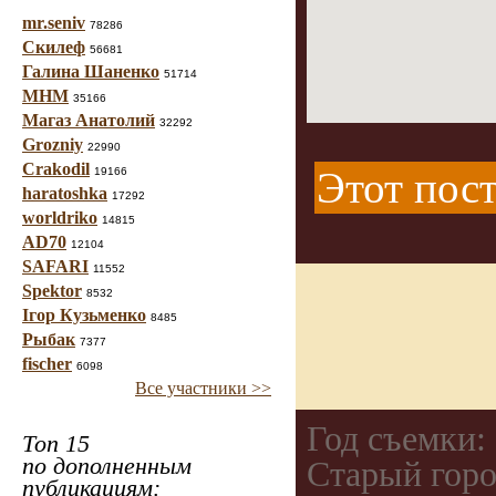
mr.seniv
78286
Скилеф
56681
Галина Шаненко
51714
МНМ
35166
Магаз Анатолий
32292
Grozniy
22990
Crakodil
Этот пост
19166
haratoshka
17292
worldriko
14815
AD70
12104
SAFARI
11552
Spektor
8532
Ігор Кузьменко
8485
Рыбак
7377
fischer
6098
Все участники >>
Год съемки:
Топ 15
по дополненным
Старый горо
публикациям: