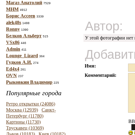
Магаз Анатолий
7529
МНМ
4912
Борис Ассеев
3339
Автор:
alek48s
1488
Ronny
1390
Белков Альберт
515
У этой фотографии нет
VSx86
446
Admin
Добавит
411
Lounge_Lizard
364
Гудков А.И.
274
Имя:
Ed4x4
261
Комментарий:
OVN
237
Рыковкин Владимир
225
Популярные города
Ретро открытки (24086)
Москва (12939)
Санкт-
Петербург (11780)
BB
Картины (11730)
Трускавец (10369)
Львов (10183)
Киев (10182)