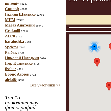
mr.seniv
45237
Скилеф
40848
Галина Шаненко
32703
МНМ
26542
Магаз Анатолий
25449
Crakodil
17967
AD70
7743
haratoshka
7618
Spektor
2
7249
Рыбак
6790
Николай Наседкин
5090
Ігор Кузьменко
4796
fischer
4401
Борис Ассеев
3722
alek48s
3394
Все участники >>
Топ 15
по количеству
фотографий: