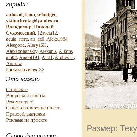
города:
autocad
,
Lina
,
selindger
,
vi.timchenko@yandex.ru
,
Влакдимир
,
Николай
Сухомозский
,
12sveta12
,
acula_store
,
air_cell
,
Aleks1984
,
Alesgood
,
AlesyaSH
,
Alexabohanskiy
,
Alexanis
,
Alkore
,
am04
,
Anatol191
,
And1
,
Andres13
,
Andrew
...
Показать всех >>
Это важно
О проекте
Вопросы и ответы
Рекомендуем
Отказ от ответственности
Правообладателям
Реклама на проекте
Размер: Теку
Слова для поиска: