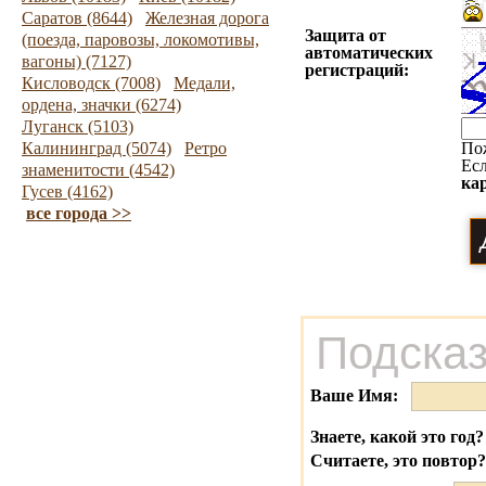
Саратов (8644)
Железная дорога
Защита от
(поезда, паровозы, локомотивы,
автоматических
вагоны) (7127)
регистраций:
Кисловодск (7008)
Медали,
ордена, значки (6274)
Луганск (5103)
Калининград (5074)
Ретро
По
Есл
знаменитости (4542)
ка
Гусев (4162)
все города >>
Подсказ
Ваше Имя:
Знаете, какой это год?
Считаете, это повтор?