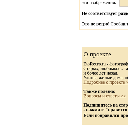
эти изображения:
Не соответствует разд
Это не ретро!
Сообщить
О проекте
Eto
Retro
.ru - фотогра
Старых, любимых... та
и более лет назад.
Улицы, жилые дома, о
Подробнее о проекте 
Также полезно:
Вопросы и ответы >>
Подпишитесь на стар
- нажмите "нравится
Если понравился про