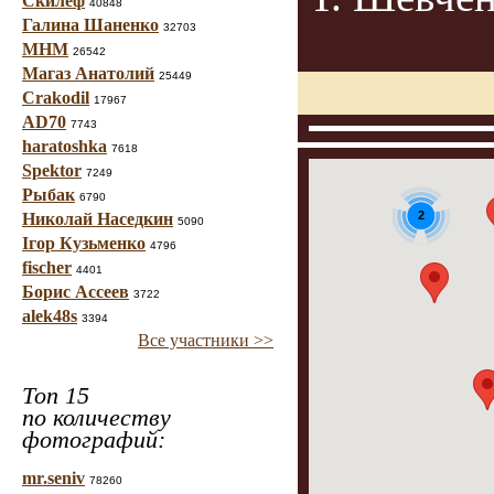
Скилеф
40848
Галина Шаненко
32703
МНМ
26542
Магаз Анатолий
25449
Crakodil
17967
AD70
7743
haratoshka
7618
Spektor
7249
Рыбак
6790
2
Николай Наседкин
5090
Ігор Кузьменко
4796
fischer
4401
Борис Ассеев
3722
alek48s
3394
Все участники >>
Топ 15
по количеству
фотографий:
mr.seniv
78260