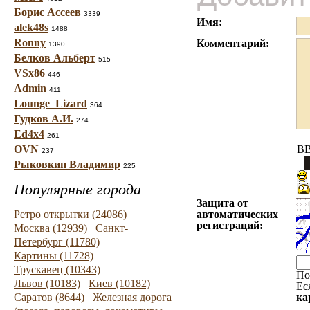
Борис Ассеев
3339
Имя:
alek48s
1488
Ronny
Комментарий:
1390
Белков Альберт
515
VSx86
446
Admin
411
Lounge_Lizard
364
Гудков А.И.
274
Ed4x4
261
OVN
BB
237
Рыковкин Владимир
225
Популярные города
Защита от
Ретро открытки (24086)
автоматических
регистраций:
Москва (12939)
Санкт-
Петербург (11780)
Картины (11728)
Трускавец (10343)
По
Львов (10183)
Киев (10182)
Ес
Саратов (8644)
Железная дорога
ка