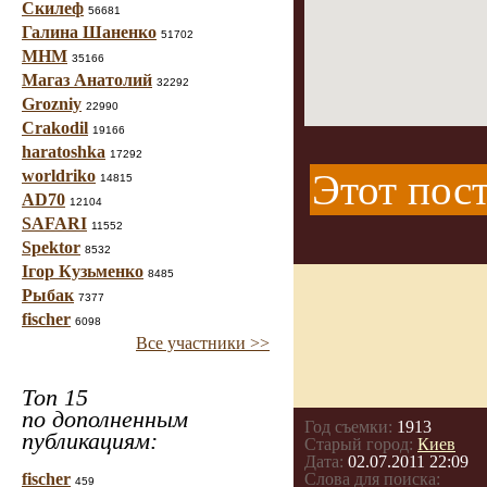
Скилеф
56681
Галина Шаненко
51702
МНМ
35166
Магаз Анатолий
32292
Grozniy
22990
Crakodil
19166
haratoshka
17292
worldriko
Этот пост
14815
AD70
12104
SAFARI
11552
Spektor
8532
Ігор Кузьменко
8485
Рыбак
7377
fischer
6098
Все участники >>
Топ 15
по дополненным
Год съемки:
1913
публикациям:
Старый город:
Киев
Дата:
02.07.2011 22:09
fischer
Слова для поиска:
459