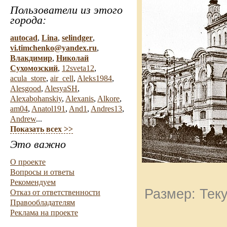
Пользователи из этого
города:
autocad
,
Lina
,
selindger
,
vi.timchenko@yandex.ru
,
Влакдимир
,
Николай
Сухомозский
,
12sveta12
,
acula_store
,
air_cell
,
Aleks1984
,
Alesgood
,
AlesyaSH
,
Alexabohanskiy
,
Alexanis
,
Alkore
,
am04
,
Anatol191
,
And1
,
Andres13
,
Andrew
...
Показать всех >>
Это важно
О проекте
Вопросы и ответы
Рекомендуем
Размер: Теку
Отказ от ответственности
Правообладателям
Реклама на проекте