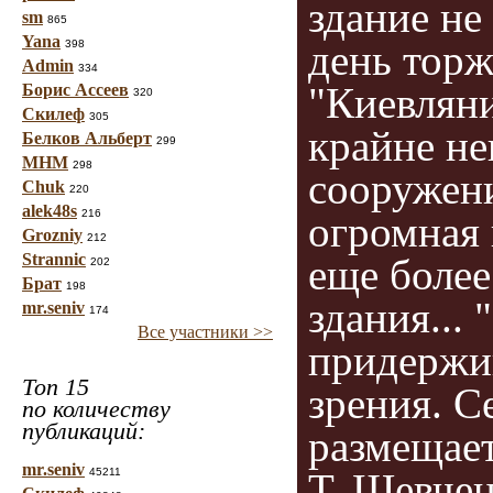
здание не
sm
865
Yana
день торж
398
Admin
334
"Киевляни
Борис Ассеев
320
Скилеф
305
крайне не
Белков Альберт
299
МНМ
298
сооружени
Chuk
220
alek48s
216
огромная 
Grozniy
212
Strannic
еще более
202
Брат
198
здания...
mr.seniv
174
Все участники >>
придержи
Топ 15
зрения. С
по количеству
публикаций:
размещае
mr.seniv
45211
Т. Шевчен