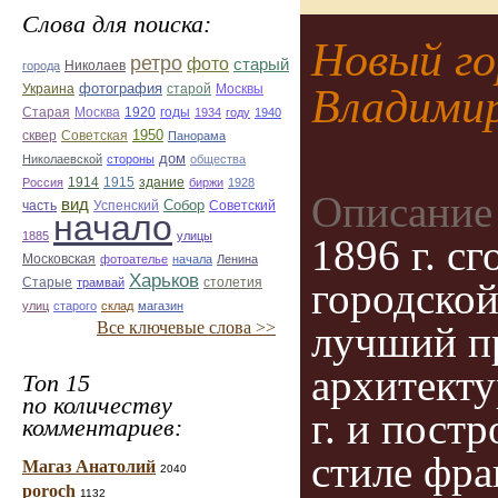
Слова для поиска:
Новый го
ретро
фото
старый
Николаев
города
фотография
Украина
Владимир
старой
Москвы
Старая
Москва
1920
годы
1934
году
1940
1950
сквер
Советская
Панорама
дом
Николаевской
стороны
общества
1914
1915
здание
Россия
биржи
1928
Описание
вид
Собор
Успенский
Советский
часть
начало
1885
улицы
1896 г. с
Московская
фотоателье
начала
Ленина
Харьков
Старые
городской
трамвай
столетия
улиц
старого
склад
магазин
Все ключевые слова >>
лучший пр
архитекту
Топ 15
по количеству
г. и пост
комментариев:
стиле фра
Магаз Анатолий
2040
poroch
1132