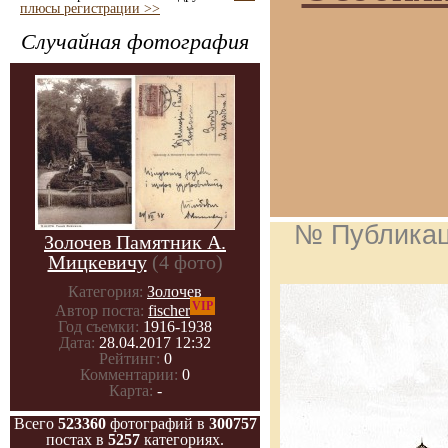
плюсы регистрации >>
Случайная фотография
№ Публика
Золочев Памятник А.
Мицкевичу
(4 фото)
Категория:
Золочев
VIP
Автор поста:
fischer
Год съемки:
1916-1938
Дата:
28.04.2017 12:32
Рейтинг:
0
Комментарии:
0
Карта:
-
Всего
523360
фотографий в
300757
постах в
5257
категориях.