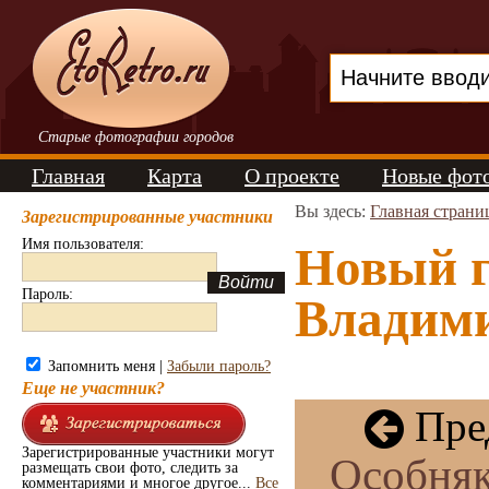
Старые фотографии городов
Главная
Карта
О проекте
Новые фот
Вы здесь:
Главная страни
Зарегистрированные участники
Имя пользователя:
Новый г
Пароль:
Владими
Запомнить меня |
Забыли пароль?
Еще не участник?
Пре
Зарегистрированные участники могут
Особняк
размещать свои фото, следить за
комментариями и многое другое...
Все