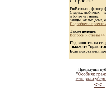
О проекте
Eto
Retro
.ru - фотогр
Старых, любимых... та
и более лет назад.
Улицы, жилые дома, о
Подробнее о проекте 
Также полезно:
Вопросы и ответы >>
Подпишитесь на стар
- нажмите "нравится
Если понравился про
Предыдущая пуб
"
Особняк гра
генерал-губерн
<<-