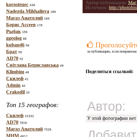
Автор публикации:
Маг
korostenec
436
Источник:
http://photoh
Nadezda Mihhailova
186
Магаз Анатолий
184
Борис Ассеев
178
Рыбак
156
ggeolog
88
Проголосуйт
kuban46
59
Брат
за публикацию, если понравилас
56
AD70
52
Світлана Бериславська
49
Поделиться ссылкой:
Klimbim
48
Скилеф
41
Admin
40
Crakodil
33
Автор:
Топ 15 географов:
Скилеф
22332
У этой фотографии нет
AD70
7819
Магаз Анатолий
7529
Добавит
МНМ
4912