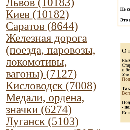
Львов (10183)
Не с
Киев (10182)
Это 
Саратов (8644)
Железная дорога
(поезда, паровозы,
О 
локомотивы,
Eto
Ста
и бо
вагоны) (7127)
Ули
Под
Кисловодск (7008)
Так
Воп
Медали, ордена,
Под
значки (6274)
- н
Есл
Луганск (5103)