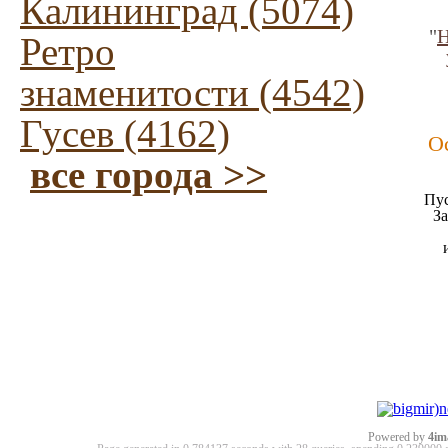
Калининград (5074)
"
Н
Ретро
знаменитости (4542)
Гусев (4162)
О
все города >>
Пус
За
Powered by
4im