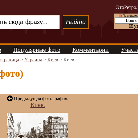
ЭтоРетро.
(!)
Подпишись
И у
о
Популярные фото
Комментарии
Участ
 страница
>
Украина
>
Киев
> Киев.
 фото)
Предыдущая фотография:
Киев.