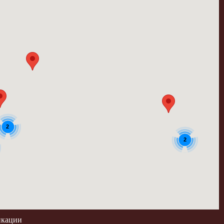
2
2
икации