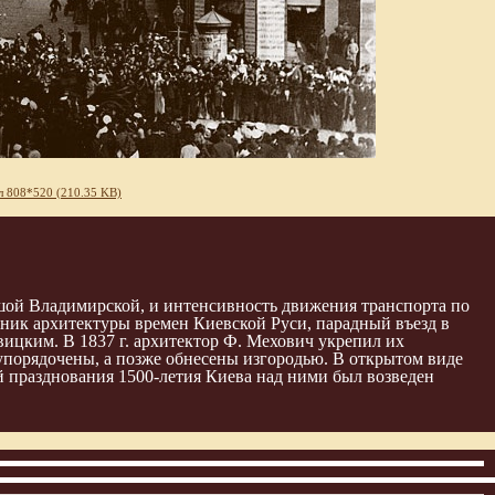
 808*520 (210.35 KB)
шой Владимирской, и интенсивность движения транспорта по
тник архитектуры времен Киевской Руси, парадный въезд в
хвицким. В 1837 г. архитектор Ф. Мехович укрепил их
упорядочены, а позже обнесены изгородью. В открытом виде
кой празднования 1500-летия Киева над ними был возведен