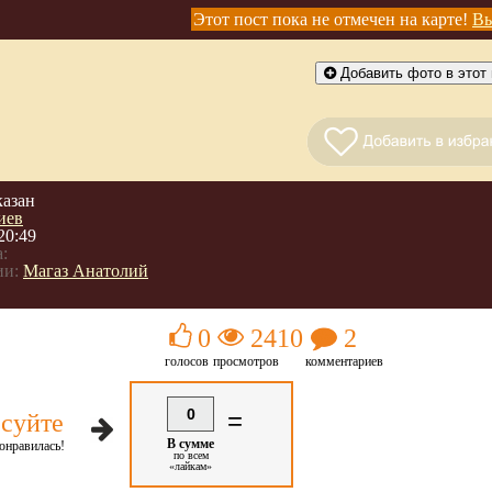
Этот пост пока не отмечен на карте!
Вы
Добавить фото в этот 
казан
иев
20:49
:
ии:
Магаз Анатолий
0
2410
2
голосов
просмотров
комментариев
0
=
суйте
В сумме
онравилась!
по всем
«лайкам»