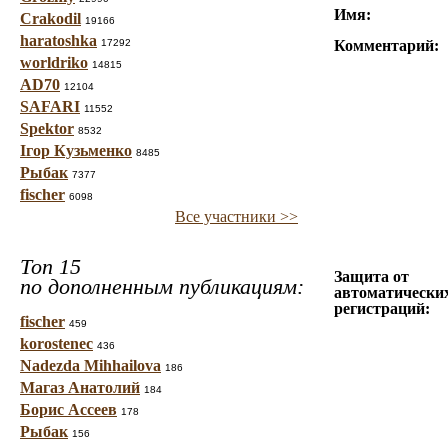
Имя:
Crakodil
19166
haratoshka
17292
Комментарий:
worldriko
14815
AD70
12104
SAFARI
11552
Spektor
8532
Ігор Кузьменко
8485
Рыбак
7377
fischer
6098
Все участники >>
Топ 15
Защита от
по дополненным публикациям:
автоматически
регистраций:
fischer
459
korostenec
436
Nadezda Mihhailova
186
Магаз Анатолий
184
Борис Ассеев
178
Рыбак
156