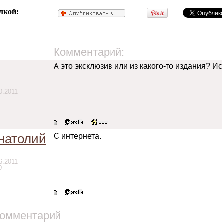
лкой:
Комментарий:
А это эксклюзив или из какого-то издания? И
0.2011
натолий
С интернета.
6.2011
0
комментарий