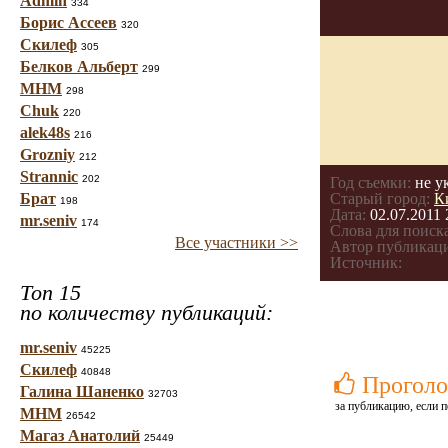
Admin
334
Борис Ассеев
320
Скилеф
305
Белков Альберт
299
МНМ
298
Chuk
220
alek48s
216
Grozniy
212
Strannic
202
Год съемки:
не у
Брат
Старый город:
К
198
Дата:
02.07.2011 
mr.seniv
174
Слова для поиска
Все участники >>
Автор публикац
Источник:
Топ 15
по количеству публикаций:
mr.seniv
45225
Скилеф
40848
Проголо
Галина Шаненко
32703
за публикацию, если п
МНМ
26542
Магаз Анатолий
25449