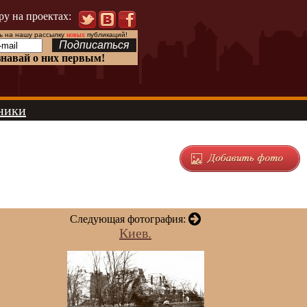
ру на проектах:
 на нашу рассылку
новых
публикаций!
знавай о них первым!
ники
Следующая фотография:
Киев.