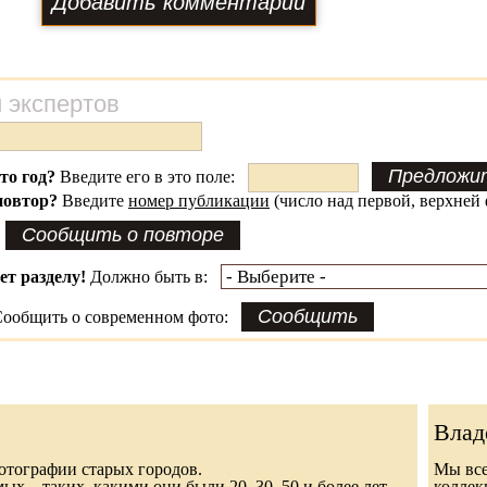
 экспертов
это год?
Введите его в это поле:
повтор?
Введите
номер публикации
(число над первой, верхней 
ет разделу!
Должно быть в:
ообщить о современном фото:
Влад
 фотографии старых городов.
Мы все
х... таких, какими они были 20, 30, 50 и более лет
колле