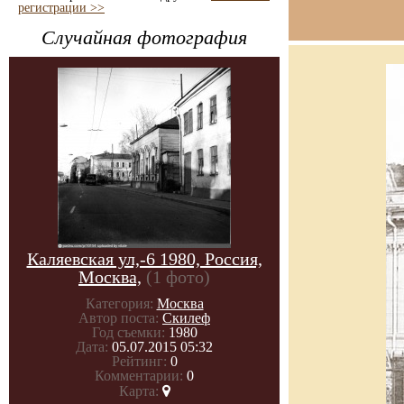
регистрации >>
Случайная фотография
Каляевская ул,-6 1980, Россия,
Москва,
(1 фото)
Категория:
Москва
Автор поста:
Скилеф
Год съемки:
1980
Дата:
05.07.2015 05:32
Рейтинг:
0
Комментарии:
0
Карта: