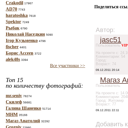
Crakodil
17967
Поделиться ссы
AD70
7743
haratoshka
7618
Spektor
7249
Рыбак
Автор:
6790
Николай Наседкин
5090
jasc51
Ігор Кузьменко
4796
Пользователь
VIP
fischer
4401
Борис Ассеев
На проекте с: 24.1
3722
Комментарии: 54
alek48s
Город:
3394
Возраст: 74
Все участники >>
09.12.2011 20:14
Магаз А
Топ 15
по количеству фотографий:
Пользователь
На проекте с: 14.0
mr.seniv
78274
Комментарии: 204
Город: Житомир
Скилеф
56681
Возраст: 77
Галина Шаненко
51714
09.12.2011 22:11
МНМ
35166
Магаз Анатолий
32292
Добавить 
Grozniy
22990