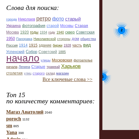
Слова для поиска:
ретро
фото
старый
Николаев
города
фотография
Украина
Старая
старой
Москвы
2
Москва
1920
годы
сквер
1934
году
1940
Советская
1950
дом
Панорама
Николаевской
стороны
общества
вид
1914
1915
здание
Россия
биржи
1928
часть
Собор
Успенский
Советский
1885
начало
улицы
Московская
фотоателье
Харьков
Старые
начала
Ленина
трамвай
столетия
улиц
старого
склад
магазин
6
Все ключевые слова >>
Топ 15
по количеству комментариев:
Магаз Анатолий
2040
poroch
1132
sm
865
Yana
398