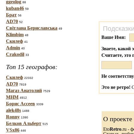
ggeolog
88
kuban46
59
Брат
56
AD70
52
Подсказки
Світлана Бериславська
49
Klimbim
48
Ваше Имя:
Скилеф
41
Admin
Знаете, какой 
40
Crakodil
Считаете, это 
33
Топ 15 географов:
Не соответству
Скилеф
22332
AD70
7819
Это не ретро!
С
Магаз Анатолий
7529
МНМ
4912
Борис Ассеев
3339
alek48s
1488
Ronny
О проекте
1390
Белков Альберт
515
Eto
Retro
.ru -
VSx86
446
Старых, любимы