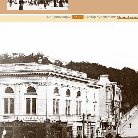
№ Публикации:
12773
(Автор публикации:
Магаз Анато