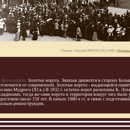
Размер: Текущий 808*520 (211.8 KB) |
Оригинал
 фотографии:
Золотые ворота. Экипаж движется в сторону Боль
 отличается от современной. Золотые ворота - выдающийся памя
слава Мудрого (XI в.) В 1832 г. остатки ворот раскопаны К. Ло
ладинами, тогда же сами ворота и территория вокруг них были 
ростояли около 150 лет. В начале 1980-х гг. в связи с подготов
ильон-реконструкция.