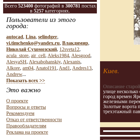
Всего
523400
фотографий в
300781
постах
в
5257
категориях.
Пользователи из этого
города:
autocad
,
Lina
,
selindger
,
vi.timchenko@yandex.ru
,
Влакдимир
,
Николай Сухомозский
,
12sveta12
,
acula_store
,
air_cell
,
Aleks1984
,
Alesgood
,
AlesyaSH
,
Alexabohanskiy
,
Alexanis
,
Alkore
,
am04
,
Anatol191
,
And1
,
Andres13
,
Киев.
Andrew
...
Показать всех >>
Описание старой
Это важно
улице несколько
город времен Яро
О проекте
железными перек
Золотые ворота п
Вопросы и ответы
трехэтажный пав
Рекомендуем
Отказ от ответственности
Правообладателям
Реклама на проекте