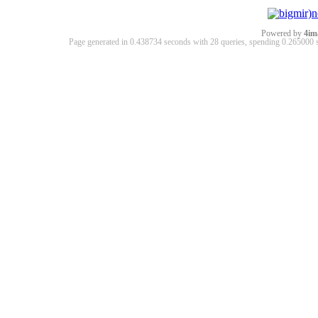
Powered by
4im
Page generated in 0.438734 seconds with 28 queries, spending 0.26500