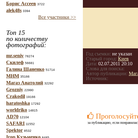
Борис Ассеев
3722
alek48s
3394
Все участники >>
Топ 15
по количеству
фотографий:
Год съемки:
не указан
mr.seniv
78274
Старый город:
Киев
Скилеф
Дата:
02.07.2011 20:10
56681
Слова для поиска:
Галина Шаненко
51714
Автор публикации:
Маг
МНМ
35166
Источник:
Магаз Анатолий
32292
Grozniy
22990
Crakodil
19166
haratoshka
17292
worldriko
14815
Проголосуйт
AD70
12104
за публикацию, если понравилас
SAFARI
11552
Spektor
8532
Ігор Кузьменко
8485