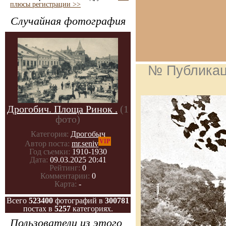
плюсы регистрации >>
Случайная фотография
№ Публика
Дрогобич. Площа Ринок .
(1
фото)
Категория:
Дрогобыч
VIP
Автор поста:
mr.seniv
Год съемки:
1910-1930
Дата:
09.03.2025 20:41
Рейтинг:
0
Комментарии:
0
Карта:
-
Всего
523400
фотографий в
300781
постах в
5257
категориях.
Пользователи из этого