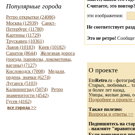
Популярные города
Считаете, это повтор
эти изображения:
Ретро открытки (24086)
Москва (12939)
Санкт-
Не соответствует разд
Петербург (11780)
Картины (11729)
Это не ретро!
Сообщит
Трускавец (10361)
Львов (10183)
Киев (10182)
Саратов (8644)
Железная дорога
(поезда, паровозы, локомотивы,
вагоны) (7127)
О проекте
Кисловодск (7008)
Медали,
ордена, значки (6274)
Eto
Retro
.ru - фотогра
Луганск (5103)
Старых, любимых... та
Калининград (5074)
Ретро
и более лет назад.
Улицы, жилые дома, о
знаменитости (4542)
Подробнее о проекте 
Гусев (4162)
все города >>
Также полезно:
Вопросы и ответы >>
Подпишитесь на стар
- нажмите "нравится
Если понравился про