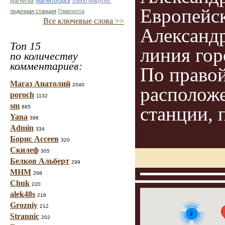
Магнитка
Магнитогорск
озеро Марупес
Европейс
лодочная станция
Главпочта
Все ключевые слова >>
Александр
Топ 15
линия гор
по количеству
комментариев:
По правой
Магаз Анатолий
2040
располож
poroch
1132
sm
станции, 
865
Yana
398
Admin
334
Борис Ассеев
320
Скилеф
305
Белков Альберт
299
МНМ
298
Chuk
220
alek48s
216
Grozniy
212
2
Strannic
202