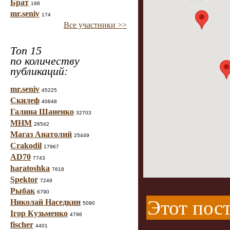
Брат
198
mr.seniv
174
Все участники >>
Топ 15
по количеству
публикаций:
mr.seniv
45225
Скилеф
40848
Галина Шаненко
32703
МНМ
26542
Магаз Анатолий
25449
Crakodil
17967
AD70
7743
haratoshka
7618
Spektor
7249
Рыбак
6790
Этот пост
Николай Наседкин
5090
Ігор Кузьменко
4796
fischer
4401