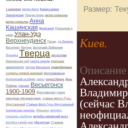
Размер: Тек
1 мировая
ретро-фото
Комиссариат
Земледелия
Пречистенка
ретро-открытка
Анна
ретро-открытки
Кашинская
Делегация
Прошение к
Улан-Удэ
царю
Киев.
Верхнеудинск
Госад.
ул.Ленина.
Василево
Митино
фотограф Добрынин
Тверца
Ильинка
лесосплав
Ивановская наб
Центр города
откртыка
Описание 
авиаперелет
летчик Васильев
правобережье
солдаты первой мировой
фотопавильон
Александр
Купеческий особняк
лабаз
конец19века
День
Весьегонск
Победы
срочно!
Владимирс
1900-1909
Ярославская улица
народная обсерватория.
старые фото г.Гусь-
(сейчас 
Хрустальный
Старые фото Гусь-Хрустальный
покровская церковь
Лёвшино
витебск
неофициал
площадь свободы
витебск кировский мост
Александр
витебск синий дом
Магнитная
Станица