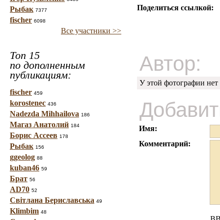
Поделиться ссылкой:
Рыбак
7377
fischer
6098
Все участники >>
Топ 15
Автор:
по дополненным
публикациям:
У этой фотографии нет
fischer
459
Добавит
korostenec
436
Nadezda Mihhailova
186
Магаз Анатолий
184
Имя:
Борис Ассеев
178
Комментарий:
Рыбак
156
ggeolog
88
kuban46
59
Брат
56
AD70
52
Світлана Бериславська
49
Klimbim
48
BB