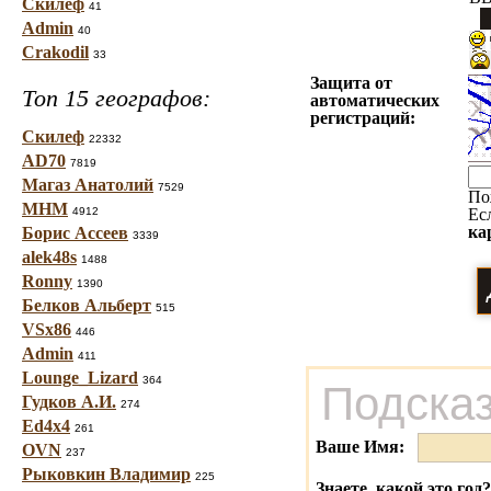
Скилеф
41
Admin
40
Crakodil
33
Защита от
Топ 15 географов:
автоматических
регистраций:
Скилеф
22332
AD70
7819
Магаз Анатолий
7529
По
МНМ
4912
Ес
ка
Борис Ассеев
3339
alek48s
1488
Ronny
1390
Белков Альберт
515
VSx86
446
Admin
411
Lounge_Lizard
364
Подсказ
Гудков А.И.
274
Ed4x4
261
Ваше Имя:
OVN
237
Рыковкин Владимир
225
Знаете, какой это год?