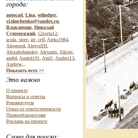
города:
autocad
,
Lina
,
selindger
,
vi.timchenko@yandex.ru
,
Влакдимир
,
Николай
Сухомозский
,
12sveta12
,
acula_store
,
air_cell
,
Aleks1984
,
Alesgood
,
AlesyaSH
,
Alexabohanskiy
,
Alexanis
,
Alkore
,
am04
,
Anatol191
,
And1
,
Andres13
,
Andrew
...
Показать всех >>
Это важно
О проекте
Вопросы и ответы
Рекомендуем
Отказ от ответственности
Правообладателям
Реклама на проекте
Слова для поиска: