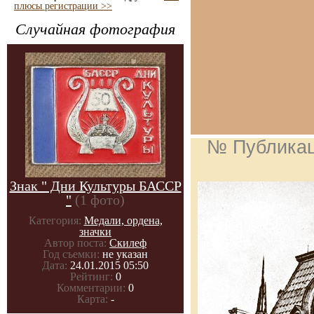
плюсы регистрации >>
Случайная фотография
№ Публика
Знак " Дни Культуры БАССР
"
(1 фото)
Категория:
Медали, ордена,
значки
Автор поста:
Скилеф
Год съемки:
не указан
Дата:
24.01.2015 05:50
Рейтинг:
0
Комментарии:
0
Карта:
-