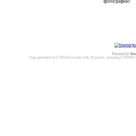
фотографии!
Powered by
4im
Page generated in 0.786536 seconds with 28 queries, spending 0.20000