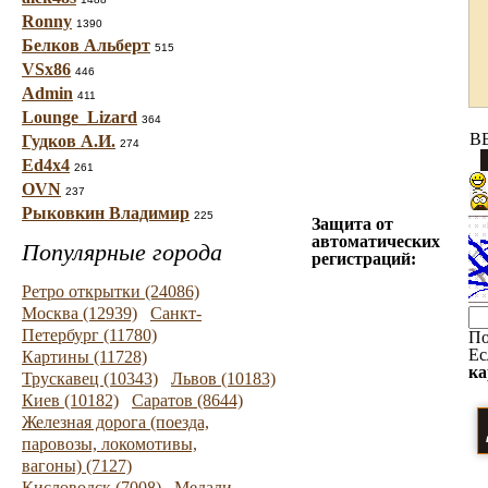
Ronny
1390
Белков Альберт
515
VSx86
446
Admin
411
Lounge_Lizard
364
BB
Гудков А.И.
274
Ed4x4
261
OVN
237
Рыковкин Владимир
225
Защита от
автоматических
Популярные города
регистраций:
Ретро открытки (24086)
Москва (12939)
Санкт-
Петербург (11780)
По
Ес
Картины (11728)
ка
Трускавец (10343)
Львов (10183)
Киев (10182)
Саратов (8644)
Железная дорога (поезда,
паровозы, локомотивы,
вагоны) (7127)
Кисловодск (7008)
Медали,