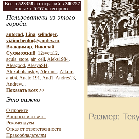
Всего
523358
фотографий в
300757
постах в
5257
категориях.
Пользователи из этого
города:
autocad
,
Lina
,
selindger
,
vi.timchenko@yandex.ru
,
Влакдимир
,
Николай
Сухомозский
,
12sveta12
,
acula_store
,
air_cell
,
Aleks1984
,
Alesgood
,
AlesyaSH
,
Alexabohanskiy
,
Alexanis
,
Alkore
,
am04
,
Anatol191
,
And1
,
Andres13
,
Andrew
...
Показать всех >>
Это важно
О проекте
Размер: Тек
Вопросы и ответы
Рекомендуем
Отказ от ответственности
Правообладателям