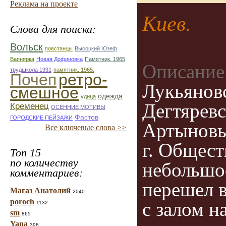
Реклама на проекте
Киев.
Слова для поиска:
Вольск
повстанцы
Высоцкий Юзеф
Вапнярка
Новая Дофиновка
Памятник. 1965
Описание
трудшкола 1931
памятник. 1965.
Почеп
ретро-
Лукьяновс
смешное
одежда
удица
Дегтяревс
Кременец
ОСЕННИЕ МОТИВЫ
Фастов
ГОРОДСКИЕ ПЕЙЗАЖИ
Артыновы
Все ключевые слова >>
г. Общест
Топ 15
по количеству
небольшое
комментариев:
перешел в
Магаз Анатолий
2040
poroch
с залом н
1132
sm
865
Yana
398