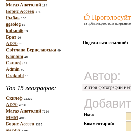
Магаз Анатолий
184
Борис Ассеев
178
Проголосуйт
Рыбак
156
за публикацию, если понравила
ggeolog
88
kuban46
59
Брат
56
Поделиться ссылкой:
AD70
52
Світлана Бериславська
49
Klimbim
48
Скилеф
41
Admin
40
Автор:
Crakodil
33
Топ 15 географов:
У этой фотографии нет
Скилеф
Добавит
22332
AD70
7819
Магаз Анатолий
7529
Имя:
МНМ
4912
Комментарий:
Борис Ассеев
3339
alek48s
1488