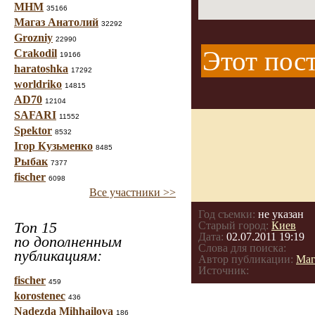
МНМ
35166
Магаз Анатолий
32292
Grozniy
22990
Этот пост
Crakodil
19166
haratoshka
17292
worldriko
14815
AD70
12104
SAFARI
11552
Spektor
8532
Ігор Кузьменко
8485
Рыбак
7377
fischer
6098
Все участники >>
Год съемки:
не указан
Топ 15
Старый город:
Киев
Дата:
02.07.2011 19:19
по дополненным
Слова для поиска:
публикациям:
Автор публикации:
Маг
Источник:
fischer
459
korostenec
436
Nadezda Mihhailova
186