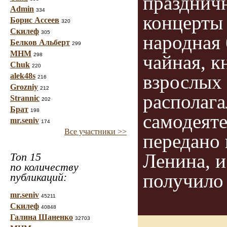
празднич
Admin
334
концерты 
Борис Ассеев
320
Скилеф
305
народная 
Белков Альберт
299
МНМ
чайная, к
298
Chuk
220
взрослых 
alek48s
216
Grozniy
212
располага
Strannic
202
Брат
198
самодеяте
mr.seniv
174
Все участники >>
передано 
Ленина, и
Топ 15
по количеству
получило
публикаций:
mr.seniv
45211
Скилеф
40848
Галина Шаненко
32703