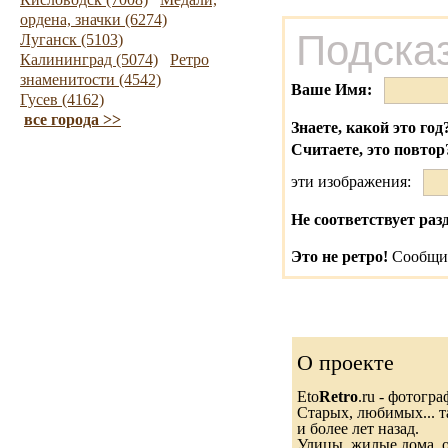
ордена, значки (6274)
Подсказ
Луганск (5103)
Калининград (5074)
Ретро
знаменитости (4542)
Ваше Имя:
Гусев (4162)
все города >>
Знаете, какой это год
Считаете, это повтор
эти изображения:
Не соответствует раз
Это не ретро!
Сообщит
О проекте
Eto
Retro
.ru - фотогр
Старых, любимых... т
и более лет назад.
Улицы, жилые дома, 