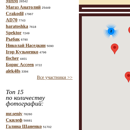
МНМ
26542
Магаз Анатолий
25449
Crakodil
17967
AD70
7743
haratoshka
7618
2
Spektor
7249
Рыбак
6790
Николай Наседкин
5090
Ігор Кузьменко
4796
fischer
4401
Борис Ассеев
3722
alek48s
3394
Все участники >>
Топ 15
по количеству
фотографий:
mr.seniv
78260
Скилеф
56681
Галина Шаненко
51702