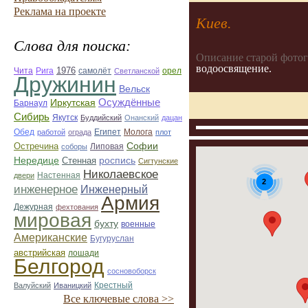
Реклама на проекте
Киев.
Слова для поиска:
Описание старой фото
водоосвящение.
1976
Чита
Рига
самолёт
орел
Светланской
Дружинин
Вельск
Осуждённые
Иркутская
Барнаул
Сибирь
Якутск
Буддийский
Онанский
дацан
Обед
Египет
Молога
работой
ограда
плот
Софии
Остречина
Липовая
соборы
Нередице
роспись
Стенная
Сигтунские
Николаевское
Настенная
двери
2
инженерное
Инженерный
Армия
Дежурная
фехтования
мировая
бухту
военные
Американские
Бугуруслан
австрийская
лошади
Белгород
сосновоборск
Крестный
Валуйский
Иваницкий
Все ключевые слова >>