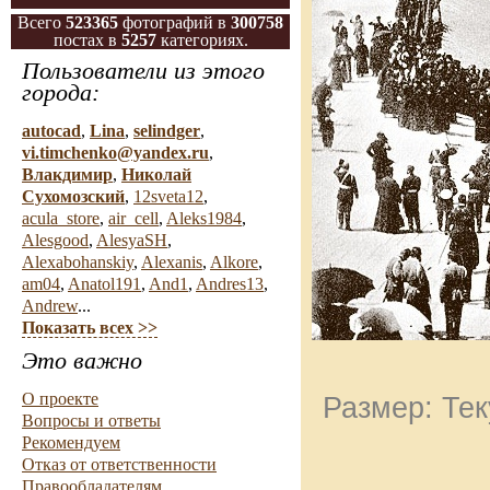
Всего
523365
фотографий в
300758
постах в
5257
категориях.
Пользователи из этого
города:
autocad
,
Lina
,
selindger
,
vi.timchenko@yandex.ru
,
Влакдимир
,
Николай
Сухомозский
,
12sveta12
,
acula_store
,
air_cell
,
Aleks1984
,
Alesgood
,
AlesyaSH
,
Alexabohanskiy
,
Alexanis
,
Alkore
,
am04
,
Anatol191
,
And1
,
Andres13
,
Andrew
...
Показать всех >>
Это важно
О проекте
Размер: Тек
Вопросы и ответы
Рекомендуем
Отказ от ответственности
Правообладателям