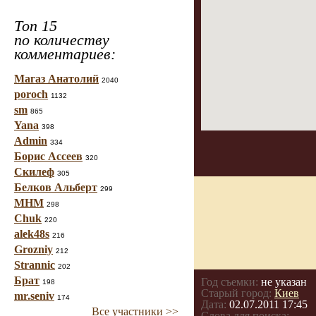
Топ 15
по количеству
комментариев:
Магаз Анатолий
2040
poroch
1132
sm
865
Yana
398
Admin
334
Борис Ассеев
320
Скилеф
305
Белков Альберт
299
МНМ
298
Chuk
220
alek48s
216
Grozniy
212
Strannic
202
Брат
Год съемки:
не указан
198
Старый город:
Киев
mr.seniv
174
Дата:
02.07.2011 17:45
Все участники >>
Слова для поиска: