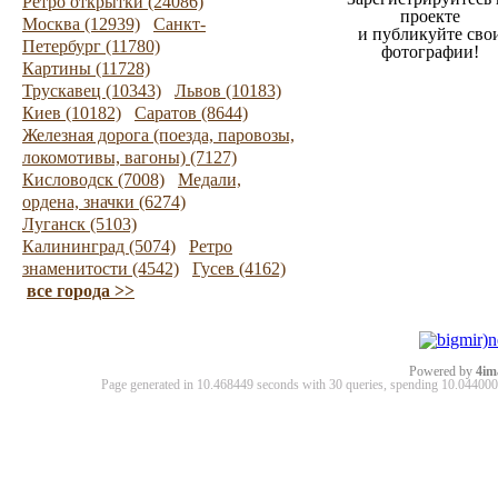
Ретро открытки (24086)
проекте
Москва (12939)
Санкт-
и публикуйте сво
Петербург (11780)
фотографии!
Картины (11728)
Трускавец (10343)
Львов (10183)
Киев (10182)
Саратов (8644)
Железная дорога (поезда, паровозы,
локомотивы, вагоны) (7127)
Кисловодск (7008)
Медали,
ордена, значки (6274)
Луганск (5103)
Калининград (5074)
Ретро
знаменитости (4542)
Гусев (4162)
все города >>
Powered by
4im
Page generated in 10.468449 seconds with 30 queries, spending 10.0440