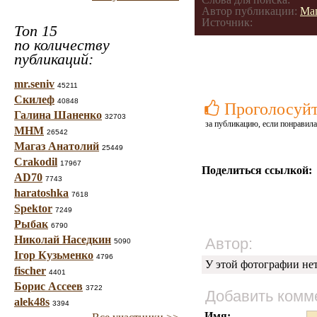
Автор публикации:
Ма
Источник:
Топ 15
по количеству
публикаций:
mr.seniv
45211
Скилеф
40848
Проголосуй
Галина Шаненко
32703
за публикацию, если понравила
МНМ
26542
Магаз Анатолий
25449
Crakodil
17967
Поделиться ссылкой:
AD70
7743
haratoshka
7618
Spektor
7249
Рыбак
6790
Николай Наседкин
Автор:
5090
Ігор Кузьменко
4796
У этой фотографии не
fischer
4401
Борис Ассеев
3722
Добавить комм
alek48s
3394
Имя: