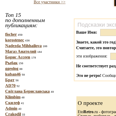
Все участники >>
Топ 15
по дополненным
Подсказки экс
публикациям:
Ваше Имя:
fischer
459
korostenec
436
Знаете, какой это год
Nadezda Mihhailova
186
Считаете, это повто
Магаз Анатолий
184
эти изображения:
Борис Ассеев
178
Рыбак
156
Не соответствует раз
ggeolog
88
kuban46
59
Это не ретро!
Сообщит
Брат
56
AD70
52
Світлана Бериславська
49
Klimbim
48
О проекте
Скилеф
41
Admin
40
Eto
Retro
.ru - фотогр
Crakodil
33