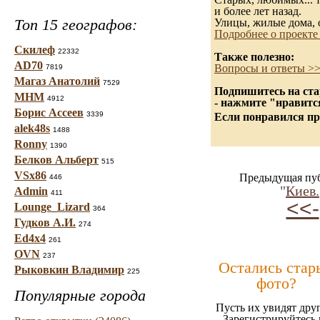
Старых, любимых... т
и более лет назад.
Топ 15 географов:
Улицы, жилые дома, 
Подробнее о проекте
Скилеф
22332
Также полезно:
AD70
Вопросы и ответы >
7819
Магаз Анатолий
7529
Подпишитесь на ста
МНМ
4912
- нажмите "нравитс
Борис Ассеев
3339
Если понравился пр
alek48s
1488
Ronny
1390
Белков Альберт
515
VSx86
Предыдущая пуб
446
"
Киев.
Admin
411
<<-
Lounge_Lizard
364
Гудков А.И.
274
Ed4x4
261
OVN
237
Остались стар
Рыковкин Владимир
225
фото?
Популярные города
Пусть их увидят дру
Зарегистрируйтесь 