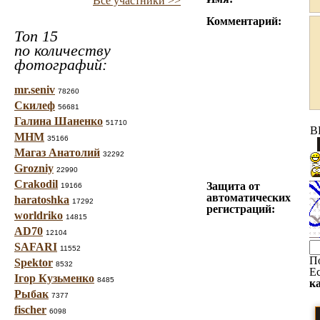
Все участники >>
Комментарий:
Топ 15
по количеству
фотографий:
mr.seniv
78260
Скилеф
56681
Галина Шаненко
51710
B
МНМ
35166
Магаз Анатолий
32292
Grozniy
22990
Crakodil
Защита от
19166
автоматических
haratoshka
17292
регистраций:
worldriko
14815
AD70
12104
SAFARI
11552
П
Spektor
8532
Е
Ігор Кузьменко
8485
к
Рыбак
7377
fischer
6098