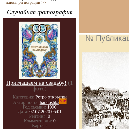
плюсы регистрации >>
Случайная фотография
№ Публика
Приглашаем на свадьбу!
(1
фото)
Категория:
Ретро открытки
VIP
Автор поста:
haratoshka
Год съемки:
1990
Дата:
07.07.2020 05:01
Рейтинг:
0
Комментарии:
0
Карта:
-