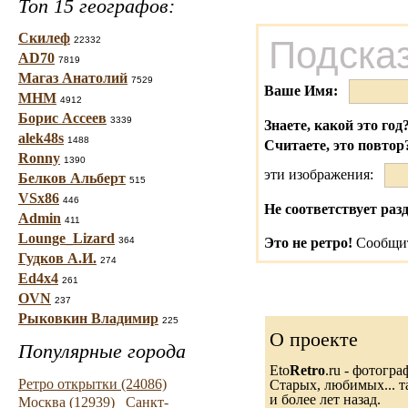
Топ 15 географов:
Скилеф
Подсказ
22332
AD70
7819
Магаз Анатолий
7529
Ваше Имя:
МНМ
4912
Борис Ассеев
3339
Знаете, какой это год
alek48s
1488
Считаете, это повтор
Ronny
1390
эти изображения:
Белков Альберт
515
VSx86
446
Не соответствует разд
Admin
411
Lounge_Lizard
364
Это не ретро!
Сообщит
Гудков А.И.
274
Ed4x4
261
OVN
237
Рыковкин Владимир
225
О проекте
Популярные города
Eto
Retro
.ru - фотогр
Ретро открытки (24086)
Старых, любимых... т
и более лет назад.
Москва (12939)
Санкт-