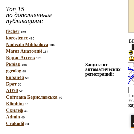
Топ 15
по дополненным
публикациям:
fischer
459
korostenec
436
BB
Nadezda Mihhailova
186
Магаз Анатолий
184
Борис Ассеев
178
Рыбак
Защита от
156
автоматических
ggeolog
88
регистраций:
kuban46
59
Брат
56
AD70
52
По
Світлана Бериславська
49
Ес
Klimbim
48
ка
Скилеф
41
Admin
40
Crakodil
33