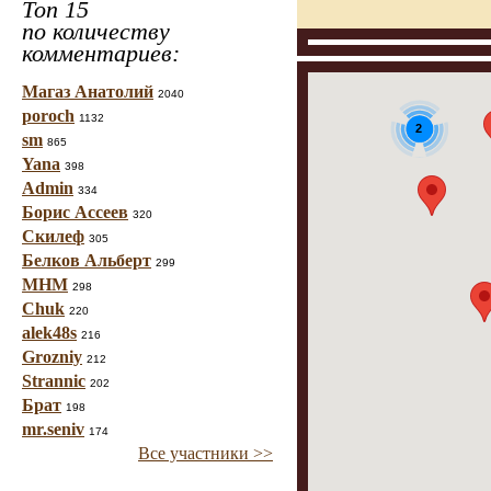
Топ 15
по количеству
комментариев:
Магаз Анатолий
2040
poroch
1132
2
sm
865
Yana
398
Admin
334
Борис Ассеев
320
Скилеф
305
Белков Альберт
299
МНМ
298
Chuk
220
alek48s
216
Grozniy
212
Strannic
202
Брат
198
mr.seniv
174
Все участники >>