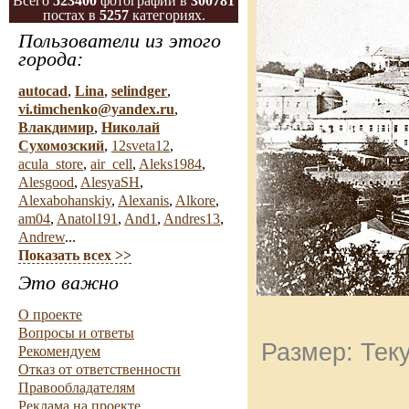
Всего
523400
фотографий в
300781
постах в
5257
категориях.
Пользователи из этого
города:
autocad
,
Lina
,
selindger
,
vi.timchenko@yandex.ru
,
Влакдимир
,
Николай
Сухомозский
,
12sveta12
,
acula_store
,
air_cell
,
Aleks1984
,
Alesgood
,
AlesyaSH
,
Alexabohanskiy
,
Alexanis
,
Alkore
,
am04
,
Anatol191
,
And1
,
Andres13
,
Andrew
...
Показать всех >>
Это важно
О проекте
Вопросы и ответы
Размер: Теку
Рекомендуем
Отказ от ответственности
Правообладателям
Реклама на проекте