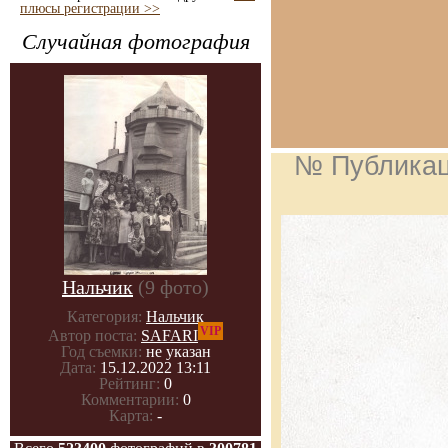
плюсы регистрации >>
Случайная фотография
№ Публика
Нальчик
(9 фото)
Категория:
Нальчик
VIP
Автор поста:
SAFARI
Год съемки:
не указан
Дата:
15.12.2022 13:11
Рейтинг:
0
Комментарии:
0
Карта:
-