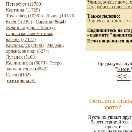
Улицы, жилые дома, 
Петербург (11780)
Подробнее о проекте 
Картины (11729)
Трускавец (10361)
Львов (10183)
Также полезно:
Вопросы и ответы >>
Киев (10182)
Саратов (8644)
Железная дорога (поезда,
Подпишитесь на стар
паровозы, локомотивы,
- нажмите "нравится
вагоны) (7127)
Если понравился про
Кисловодск (7008)
Медали,
ордена, значки (6274)
Луганск (5103)
Калининград (5074)
Ретро
Предыдущая пуб
"
Киев.
знаменитости (4542)
<<-
Гусев (4162)
все города >>
Остались стар
фото?
Пусть их увидят друг
Зарегистрируйтесь 
проекте
и публикуйте сво