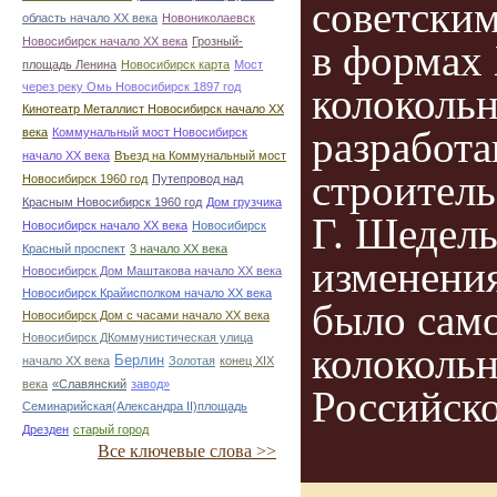
советским
область начало ХХ века
Новониколаевск
Новосибирск начало ХХ века
Грозный-
в формах 
площадь Ленина
Новосибирск карта
Мост
через реку Омь Новосибирск 1897 год
колоколь
Кинотеатр Металлист Новосибирск начало ХХ
разработа
века
Коммунальный мост Новосибирск
начало ХХ века
Въезд на Коммунальный мост
строитель
Новосибирск 1960 год
Путепровод над
Красным Новосибирск 1960 год
Дом грузчика
Г. Шедель
Новосибирск начало ХХ века
Новосибирск
Красный проспект
3 начало ХХ века
изменения
Новосибирск Дом Маштакова начало ХХ века
Новосибирск Крайисполком начало ХХ века
было сам
Новосибирск Дом с часами начало ХХ века
Новосибирск ДКоммунистическая улица
колокольн
Берлин
начало ХХ века
Золотая
конец ХІХ
века
«Славянский
завод»
Российск
Семинарийская(Александра II)площадь
Дрезден
старый город
Все ключевые слова >>