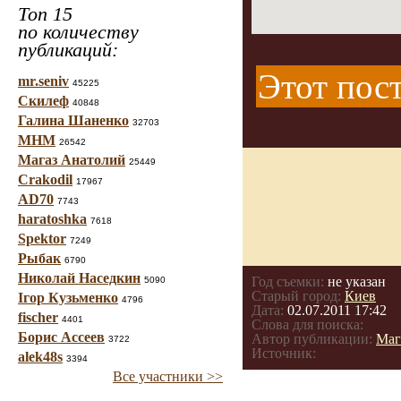
Топ 15
по количеству
публикаций:
Этот пост
mr.seniv
45225
Скилеф
40848
Галина Шаненко
32703
МНМ
26542
Магаз Анатолий
25449
Crakodil
17967
AD70
7743
haratoshka
7618
Spektor
7249
Рыбак
6790
Николай Наседкин
Год съемки:
не указан
5090
Старый город:
Киев
Ігор Кузьменко
4796
Дата:
02.07.2011 17:42
fischer
4401
Слова для поиска:
Борис Ассеев
Автор публикации:
Маг
3722
Источник:
alek48s
3394
Все участники >>