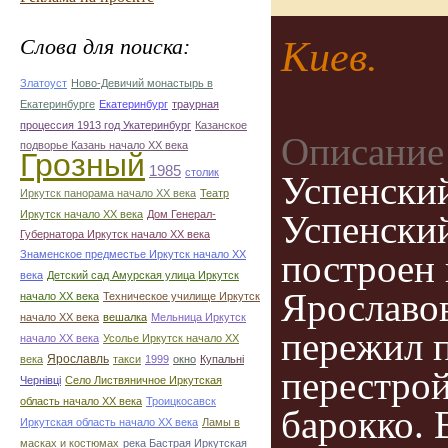
Слова для поиска:
Киев.
Златоуст
Ново-Девичий монастырь в
Екатеринбурге
Екатеринбург
траурная
процессия 1913 год Укатеринбург
Казанское
Описание
подворье Казань начало ХХ века
Грозный
1985
столик
Успенский
Иркутск панорама начало ХХ века
Театр
Иркутск начало ХХ века
Дом Генерал-
Успенски
Губернатора Иркутск начало ХХ века
построен 
Знаменское предместье Иркутск начало ХХ
века
Детский сад Амурская улица Иркутск
Ярославо
начало ХХ века
Техническое училище Иркутск
начало ХХ века
вешалка
Мельница Иркутск
пережил п
начало ХХ века
Усолье Иркутск начало ХХ
века
Ярославль
такси
1999
окно
Купальні
перестрой
Чернівці
Село Листвяничное Иркутская
область начало ХХ века
Троицкосавск
барокко. 
Иркутская область начало ХХ века
Ламы в
масках и костюмах
река Бастрая Иркутская