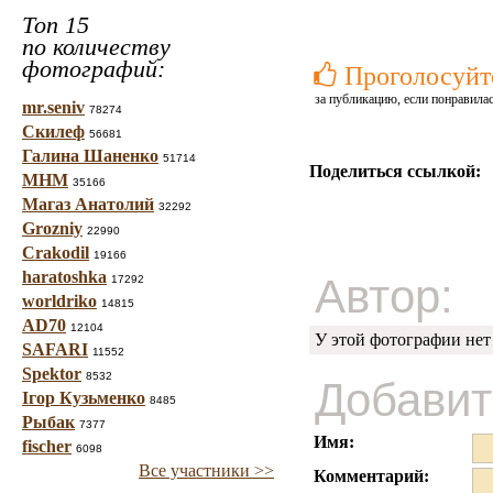
Топ 15
по количеству
фотографий:
Проголосуйт
за публикацию, если понравилас
mr.seniv
78274
Скилеф
56681
Галина Шаненко
51714
Поделиться ссылкой:
МНМ
35166
Магаз Анатолий
32292
Grozniy
22990
Crakodil
19166
haratoshka
Автор:
17292
worldriko
14815
AD70
12104
У этой фотографии нет
SAFARI
11552
Spektor
8532
Добавит
Ігор Кузьменко
8485
Рыбак
7377
Имя:
fischer
6098
Все участники >>
Комментарий: