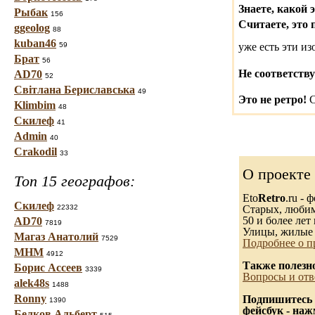
Знаете, какой 
Рыбак
156
Считаете, это 
ggeolog
88
kuban46
59
уже есть эти и
Брат
56
Не соответству
AD70
52
Світлана Бериславська
49
Это не ретро!
С
Klimbim
48
Скилеф
41
Admin
40
Crakodil
33
О проекте
Топ 15 географов:
Eto
Retro
.ru -
Скилеф
22332
Старых, любимы
50 и более лет 
AD70
7819
Улицы, жилые 
Магаз Анатолий
7529
Подробнее о п
МНМ
4912
Также полезн
Борис Ассеев
3339
Вопросы и отв
alek48s
1488
Ronny
Подпишитесь 
1390
фейсбук - на
Белков Альберт