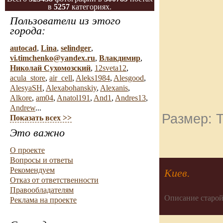
в
5257
категориях.
Пользователи из этого
города:
autocad
,
Lina
,
selindger
,
vi.timchenko@yandex.ru
,
Влакдимир
,
Николай Сухомозский
,
12sveta12
,
acula_store
,
air_cell
,
Aleks1984
,
Alesgood
,
AlesyaSH
,
Alexabohanskiy
,
Alexanis
,
Alkore
,
am04
,
Anatol191
,
And1
,
Andres13
,
Andrew
...
Размер: Т
Показать всех >>
Это важно
О проекте
Вопросы и ответы
Рекомендуем
Киев.
Отказ от ответственности
Правообладателям
Описание старой
Реклама на проекте