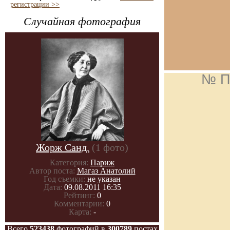
регистрации >>
Случайная фотография
№ П
Жорж Санд.
(1 фото)
Категория:
Париж
Автор поста:
Магаз Анатолий
Год съемки:
не указан
Дата:
09.08.2011 16:35
Рейтинг:
0
Комментарии:
0
Карта:
-
Всего
523438
фотографий в
300789
постах