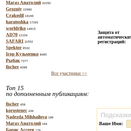
Магаз Анатолий
32292
Grozniy
22990
Crakodil
19166
haratoshka
17292
worldriko
14815
Защита от
AD70
12104
автоматически
SAFARI
регистраций:
11552
Spektor
8532
Ігор Кузьменко
8485
Рыбак
7377
fischer
6098
Все участники >>
Топ 15
по дополненным публикациям:
fischer
459
korostenec
436
Подсказки
Nadezda Mihhailova
186
Магаз Анатолий
Ваше Имя:
184
Борис Ассеев
178