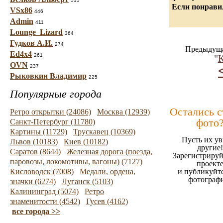
515
Если понравил
VSx86
446
Admin
411
Lounge_Lizard
364
Гудков А.И.
274
Предыдуща
Ed4x4
261
"
К
OVN
237
Рыковкин Владимир
225
Популярные города
Остались 
Ретро открытки (24086)
Москва (12939)
фото
Санкт-Петербург (11780)
Картины (11729)
Трускавец (10369)
Пусть их ув
Львов (10183)
Киев (10182)
другие!
Саратов (8644)
Железная дорога (поезда,
Зарегистрируй
паровозы, локомотивы, вагоны) (7127)
проект
Кисловодск (7008)
Медали, ордена,
и публикуйт
фотограф
значки (6274)
Луганск (5103)
Калининград (5074)
Ретро
знаменитости (4542)
Гусев (4162)
все города >>