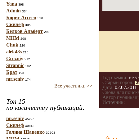
Yana
398
Admin
334
Борис Ассеев
320
Скилеф
305
Белков Альберт
299
МНМ
298
Chuk
220
alek48s
216
Grozniy
212
Strannic
202
Брат
198
Год съемки:
не у
mr.seniv
174
Старый город:
К
Все участники >>
Дата:
02.07.2011 
Слова для поиска
Автор публикац
Топ 15
Источник:
по количеству публикаций:
mr.seniv
45225
Скилеф
40848
Галина Шаненко
32703
МНМ