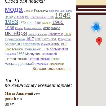
Слова для поиска:
мода
Реклама
модные
декабря
цирк
депо
1945
1909
Победы
xvii
1865
Театральный
1983
1965
1870
1910е
1875
модель
1966
2
Императора
Семья
Коммерческое
октября
Библиотека
1896
Коммерческого
1917
1893
Вестибюль
Художественный
Рождества
Богородицы
архитектура
коммерческий
1902
Харьковская
1926
Штаб
Брынцев
Орджоникидзе
1955
Мариуполь
санаторий
Юрьевец
Екатериненская
Екатерининская
Южная
Александровский
Отделение
Европейская
Все ключевые слова >>
Топ 15
по количеству комментариев:
Магаз Анатолий
2040
poroch
1132
sm
865