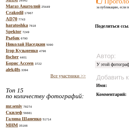
Проголо
26542
Магаз Анатолий
25449
за публикацию, если п
Crakodil
17967
AD70
7743
haratoshka
Поделиться ссы
7618
Spektor
7249
Рыбак
6790
Николай Наседкин
5090
Ігор Кузьменко
4796
Автор:
fischer
4401
Борис Ассеев
У этой фотогра
3722
alek48s
3394
Все участники >>
Добавить 
Имя:
Топ 15
Комментарий:
по количеству фотографий:
mr.seniv
78274
Скилеф
56681
Галина Шаненко
51714
МНМ
35166