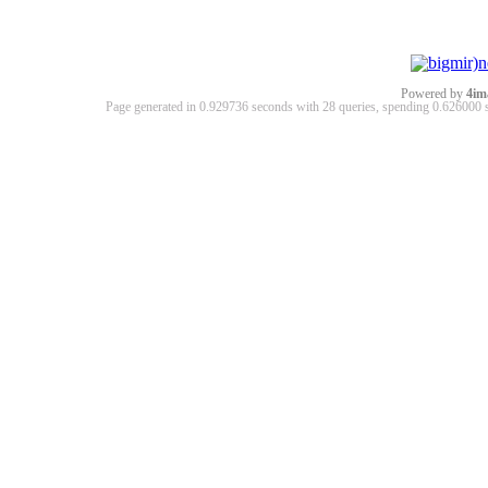
Powered by
4im
Page generated in 0.929736 seconds with 28 queries, spending 0.62600