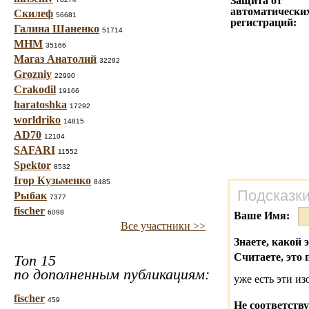
Защита от
автоматически
Скилеф
56681
регистраций:
Галина Шаненко
51714
МНМ
35166
Магаз Анатолий
32292
Grozniy
22990
Crakodil
19166
haratoshka
17292
worldriko
14815
AD70
12104
SAFARI
11552
Spektor
8532
Ігор Кузьменко
8485
Подсказки
Рыбак
7377
fischer
6098
Ваше Имя:
Все участники >>
Знаете, какой 
Считаете, это 
Топ 15
по дополненным публикациям:
уже есть эти и
fischer
459
Не соответству