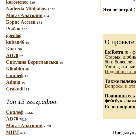
korostenec
436
Nadezda Mihhailova
Это не ретро!
С
186
Магаз Анатолий
184
Борис Ассеев
178
Рыбак
156
ggeolog
88
О проекте
kuban46
59
Брат
56
Eto
Retro
.ru -
AD70
52
Старых, любимы
50 и более лет 
Світлана Бериславська
49
Улицы, жилые 
Klimbim
48
Подробнее о п
Скилеф
41
Также полезн
Admin
40
Вопросы и отв
Crakodil
33
Подпишитесь 
Топ 15 географов:
фейсбук - на
Если понравил
Скилеф
22332
AD70
7819
Магаз Анатолий
7529
МНМ
Предыдуща
4912