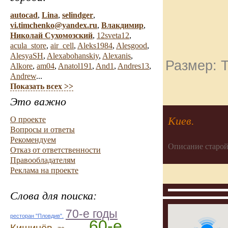
autocad
,
Lina
,
selindger
,
vi.timchenko@yandex.ru
,
Влакдимир
,
Николай Сухомозский
,
12sveta12
,
acula_store
,
air_cell
,
Aleks1984
,
Alesgood
,
AlesyaSH
,
Alexabohanskiy
,
Alexanis
,
Размер: Т
Alkore
,
am04
,
Anatol191
,
And1
,
Andres13
,
Andrew
...
Показать всех >>
Это важно
Киев.
О проекте
Вопросы и ответы
Рекомендуем
Описание старой
Отказ от ответственности
Правообладателям
Реклама на проекте
Слова для поиска:
70-е годы
ресторан "Пловдив".
60-е