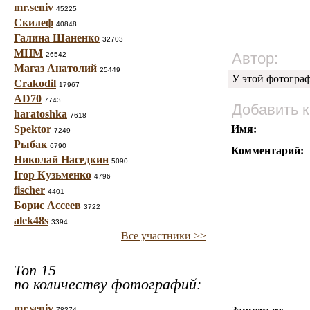
mr.seniv
45225
Скилеф
40848
Галина Шаненко
32703
МНМ
Автор:
26542
Магаз Анатолий
25449
У этой фотогра
Crakodil
17967
AD70
7743
Добавить 
haratoshka
7618
Spektor
Имя:
7249
Рыбак
6790
Комментарий:
Николай Наседкин
5090
Ігор Кузьменко
4796
fischer
4401
Борис Ассеев
3722
alek48s
3394
Все участники >>
Топ 15
по количеству фотографий:
mr.seniv
78274