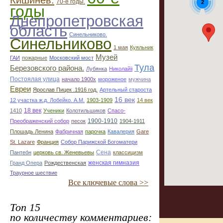
Кишинёв.
70-е годы.
2
годы
Днепропетровская
область
Синельниково.
Синельниково
1 мая
Куяльник
Музей
ГАИ
пожарные
Московский мост
Тула
Березовского района.
Лубянка
Николайii
Постоялая улица
начало 1900х
мороженое
мужчина
Евреи
Ярослав Пицек .1916 год.
Артельный староста
16 век
12 участка ж.д. Лобейко. А.М.
1903-1909
14 век
18 век
1410
Ученики
Колотильшиков
Спасо-
1900-1910
Преображенский собор
песок
1904-1911
Плошадь Ленина
Фабричная
парочка
Кавалерия
Gare
St. Lazare
Франция
Собор Парижской Богоматери
Сена
Пантео́н
церковь св. Женевьевы
классицизм
женская гимназия
Гранд Опера
Рождественская
Траурное шествие
Все ключевые слова >>
Топ 15
по количеству комментариев: