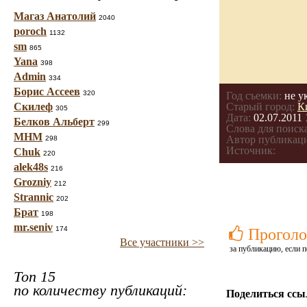
Магаз Анатолий
2040
poroch
1132
sm
865
Yana
398
Admin
334
Борис Ассеев
320
Год съемки:
не у
Скилеф
Старый город:
К
305
Дата:
02.07.2011 
Белков Альберт
299
Слова для поиска
МНМ
Автор публикац
298
Источник:
Chuk
220
alek48s
216
Grozniy
212
Strannic
202
Брат
198
mr.seniv
174
Проголо
Все участники >>
за публикацию, если п
Топ 15
по количеству публикаций:
Поделиться ссы