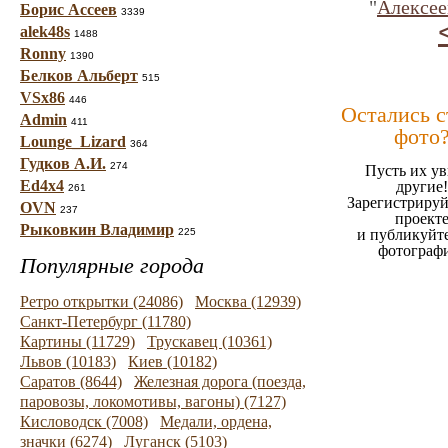
"
Алексее
Борис Ассеев
3339
alek48s
1488
Ronny
1390
Белков Альберт
515
VSx86
446
Остались 
Admin
411
фото
Lounge_Lizard
364
Гудков А.И.
274
Пусть их ув
Ed4x4
другие!
261
Зарегистрируй
OVN
237
проект
Рыковкин Владимир
225
и публикуйт
фотограф
Популярные города
Ретро открытки (24086)
Москва (12939)
Санкт-Петербург (11780)
Картины (11729)
Трускавец (10361)
Львов (10183)
Киев (10182)
Саратов (8644)
Железная дорога (поезда,
паровозы, локомотивы, вагоны) (7127)
Кисловодск (7008)
Медали, ордена,
значки (6274)
Луганск (5103)