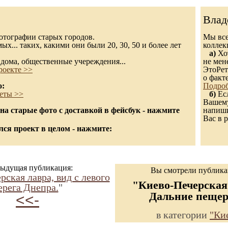
Влад
 фотографии старых городов.
Мы все
х... таких, какими они были 20, 30, 50 и более лет
колле
а)
Хот
дома, общественные учереждения...
не мен
роекте >>
ЭтоРет
о факт
о:
Подроб
еты >>
б)
Есл
Вашему
а старые фото с доставкой в фейсбук - нажмите
напиши
Вас в р
ся проект в целом - нажмите:
ыдущая публикация:
Вы смотрели публик
ская лавра, вид с левого
"Киево-Печерская
ерега Днепра.
"
Дальние пеще
<<-
в категории
"Ки