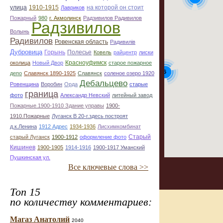
улица
1910-1915
на которой он стоит
Лавриков
Пожарный
980
г. Акмолинск
Радзивилов Радивилов
Радзивилов
Волынь
Радивилов
Ровенская область
Радивилiв
Дубровица
Горынь
Полесье
Ковель
райцентр
лиски
Красноуфимск
околица
Новый Двор
старое пожарное
6
депо
Славянск 1890-1925
Славянск
соленое озеро 1920
Дебальцево
Ровенщина
Воробин
Орда
старые
граница
фото
Александр Невский
литейный завод
Пожарные.1900-1910 Здание управы
1900-
1910.Пожарные
Луганск В 20-г.здесь построят
д.к.Ленина
1912 Адрес
1934-1936
Лисхимкомбинат
Старый
старый Луганск
1900-1912
оформление фото
Кишинев
1900-1905
1914-1916
1900-1917 Уманский
Пушкинская ул.
Все ключевые слова >>
Топ 15
по количеству комментариев:
Магаз Анатолий
2040