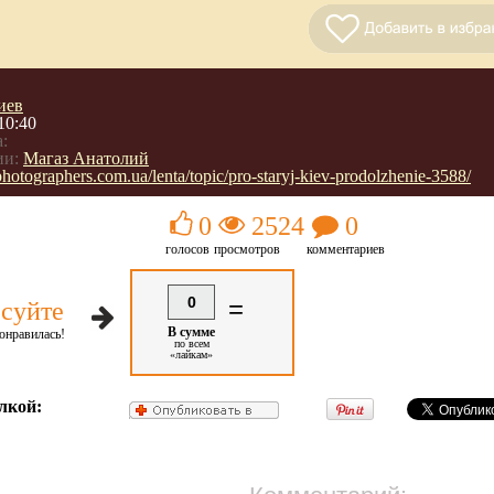
иев
10:40
:
ии:
Магаз Анатолий
/photographers.com.ua/lenta/topic/pro-staryj-kiev-prodolzhenie-3588/
0
2524
0
голосов
просмотров
комментариев
0
=
суйте
В сумме
онравилась!
по всем
«лайкам»
лкой: