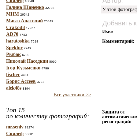
Автор:
Скилеф
40848
Галина Шаненко
32703
У этой фотогра
МНМ
26542
Магаз Анатолий
Добавить 
25449
Crakodil
17967
Имя:
AD70
7743
haratoshka
Комментарий:
7618
Spektor
7249
Рыбак
6790
Николай Наседкин
5090
Ігор Кузьменко
4796
fischer
4401
Борис Ассеев
3722
alek48s
3394
Все участники >>
Топ 15
Защита от
по количеству фотографий:
автоматически
регистраций:
mr.seniv
78274
Скилеф
56681