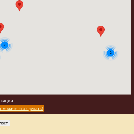
2
2
икации
 можете это сделать!
пост