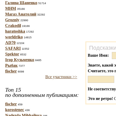
Галина Шаненко
51714
МНМ
35166
Магаз Анатолий
32292
Grozniy
22990
Crakodil
19166
haratoshka
17292
worldriko
14815
AD70
12104
Подсказки
SAFARI
11552
Spektor
8532
Ваше Имя:
Ігор Кузьменко
8485
Знаете, какой 
Рыбак
7377
Считаете, это 
fischer
6098
Все участники >>
Топ 15
Не соответству
по дополненным публикациям:
Это не ретро!
С
fischer
459
korostenec
436
Nadezda Mihhailova
186