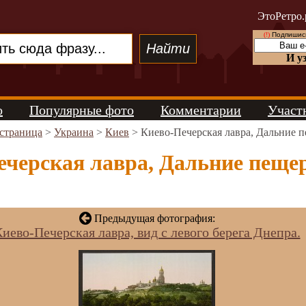
ЭтоРетро.
(!)
Подпишись
И у
о
Популярные фото
Комментарии
Участ
 страница
>
Украина
>
Киев
> Киево-Печерская лавра, Дальние 
черская лавра, Дальние пещер
Предыдущая фотография:
иево-Печерская лавра, вид с левого берега Днепра.