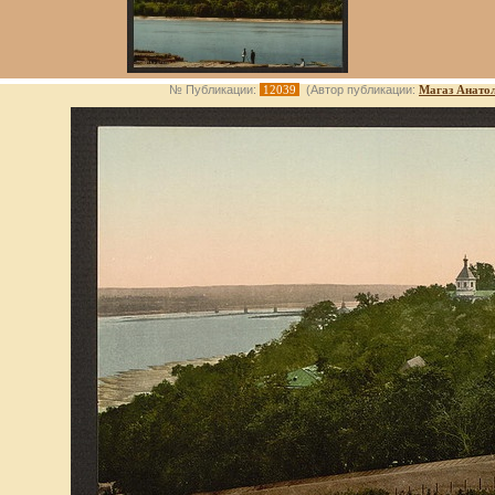
№ Публикации:
12039
(Автор публикации:
Магаз Анато