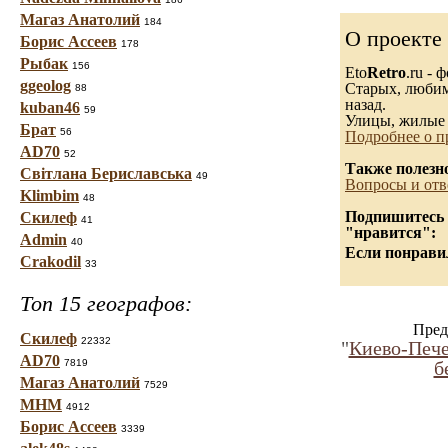
Магаз Анатолий
184
О проекте
Борис Ассеев
178
Рыбак
156
Eto
Retro
.ru -
ggeolog
Старых, любимы
88
назад.
kuban46
59
Улицы, жилые 
Брат
56
Подробнее о п
AD70
52
Также полезн
Світлана Бериславська
49
Вопросы и отв
Klimbim
48
Подпишитесь н
Скилеф
41
"нравится":
Admin
40
Если понравил
Crakodil
33
Топ 15 географов:
Пред
Скилеф
22332
"
Киево-Печер
AD70
7819
б
Магаз Анатолий
7529
МНМ
4912
Борис Ассеев
3339