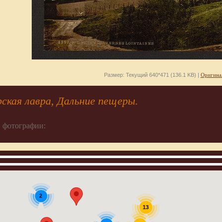
Размер: Текущий 640*471 (136.1 KB) |
Оригина
ская лавра, Дальние пещеры.
 фотографии:
2
13