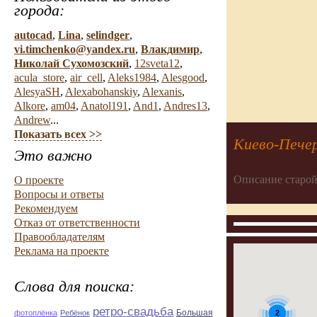
города:
autocad
,
Lina
,
selindger
,
vi.timchenko@yandex.ru
,
Влакдимир
,
Николай Сухомозский
,
12sveta12
,
acula_store
,
air_cell
,
Aleks1984
,
Alesgood
,
AlesyaSH
,
Alexabohanskiy
,
Alexanis
,
Alkore
,
am04
,
Anatol191
,
And1
,
Andres13
,
Andrew
...
Показать всех >>
Киево-Печер
Это важно
Описание старой
О проекте
Вопросы и ответы
Рекомендуем
Отказ от ответственности
Правообладателям
Реклама на проекте
Слова для поиска:
ретро-свадьба
Большая
2
фотоплёнка
Ребёнок