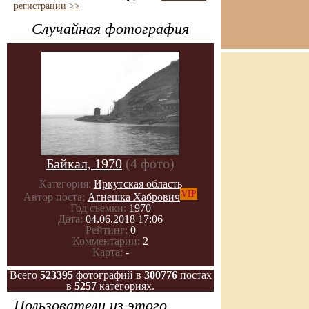
регистрации >>
Случайная фотография
Байкал, 1970
(4 фото)
Категория:
Иркутская область
VIP
Автор поста:
Агнешка Хабрович
Год съемки:
1970
Дата:
04.06.2018 17:06
Рейтинг:
0
Комментарии:
2
Карта:
-
Всего
523395
фотографий в
300776
постах
в
5257
категориях.
Пользователи из этого