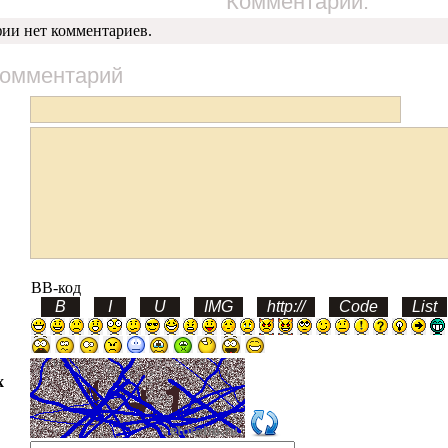
Комментарий:
фии нет комментариев.
комментарий
BB-код
х