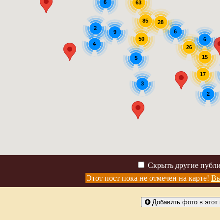
6
63
85
28
2
6
9
50
6
4
26
15
5
17
3
2
Скрыть другие публ
Этот пост пока не отмечен на карте!
Вы
Добавить фото в этот 