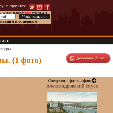
ру на проектах:
 на нашу рассылку
новых
публикаций!
знавай о них первым!
ники
пещеры.
ы. (1 фото)
Следующая фотография:
Александровский спуск