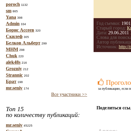
poroch
1132
sm
865
Yana
398
Год съемки:
1901
Admin
334
Старый город:
К
Борис Ассеев
320
Дата:
29.06.2011 
Скилеф
Слова для поиска
305
Автор публикац
Белков Альберт
299
Источник:
http:/
МНМ
298
Chuk
220
alek48s
216
Grozniy
212
Strannic
202
Проголо
Брат
198
mr.seniv
за публикацию, если п
174
Все участники >>
Топ 15
Поделиться ссы
по количеству публикаций:
mr.seniv
45225