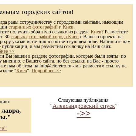
ельцам городских сайтов!
гда рады сотрудничеству с городскими сайтами, имеющим
кции
старинных фотографий г. Киев
.
ите получить обратную ссылку из раздела
Киев
? Разместите
ее 30
старых фотографий города Киев
с Вашего проекта на
ро.ру указав источник в соответсвующем поле. Напишите нам
е публикации, и мы разместим ссылочку на Ваш сайт.
нее >>
и Вы нашли в разделе фотографии, которые были взяты, по
 мнению, с Вашего сайта, но без ссылки на Вас - просто
те нам об этом на info@etoretro.ru - мы разместим ссылку на
азделе "
Киев
".
Подробнее >>
Следующая публикация:
ацию:
"
Александровский спуск
"
 лавра,
->>
ры."
ев"