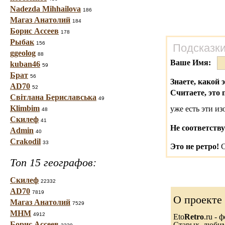
Nadezda Mihhailova
186
Магаз Анатолий
184
Борис Ассеев
178
Рыбак
156
Подсказки
ggeolog
88
Ваше Имя:
kuban46
59
Брат
56
Знаете, какой 
AD70
52
Считаете, это 
Світлана Бериславська
49
Klimbim
уже есть эти и
48
Скилеф
41
Не соответству
Admin
40
Crakodil
33
Это не ретро!
С
Топ 15 географов:
Скилеф
22332
AD70
7819
О проекте
Магаз Анатолий
7529
МНМ
4912
Eto
Retro
.ru -
Борис Ассеев
Старых, любимы