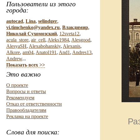
Пользователи из этого
города:
autocad
,
Lina
,
selindger
,
vi.timchenko@yandex.ru
,
Влакдимир
,
Николай Сухомозский
,
12sveta12
,
acula_store
,
air_cell
,
Aleks1984
,
Alesgood
,
AlesyaSH
,
Alexabohanskiy
,
Alexanis
,
Alkore
,
am04
,
Anatol191
,
And1
,
Andres13
,
Andrew
...
Показать всех >>
Это важно
О проекте
Вопросы и ответы
Рекомендуем
Отказ от ответственности
Правообладателям
Реклама на проекте
Ра
Слова для поиска: