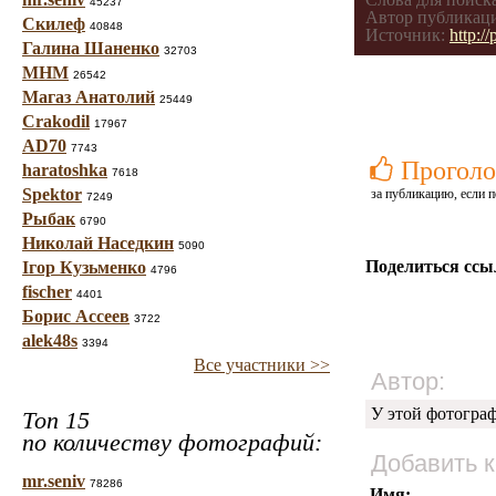
45237
Автор публикац
Скилеф
40848
Источник:
http:/
Галина Шаненко
32703
МНМ
26542
Магаз Анатолий
25449
Crakodil
17967
AD70
7743
Проголо
haratoshka
7618
Spektor
за публикацию, если п
7249
Рыбак
6790
Николай Наседкин
5090
Поделиться ссы
Ігор Кузьменко
4796
fischer
4401
Борис Ассеев
3722
alek48s
3394
Все участники >>
Автор:
У этой фотогра
Топ 15
по количеству фотографий:
Добавить 
mr.seniv
78286
Имя: