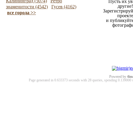
Калининград (5074)
Ретро
Пусть их ув
другие!
знаменитости (4542)
Гусев (4162)
Зарегистрируй
все города >>
проект
и публикуйт
фотограф
Powered by
4im
Page generated in 0.633373 seconds with 28 queries, spending 0.13900