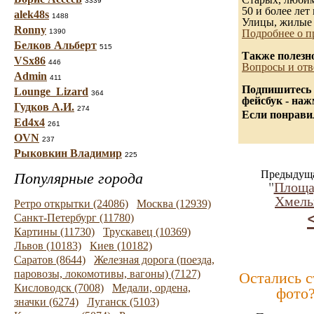
3339
50 и более лет 
alek48s
1488
Улицы, жилые 
Ronny
1390
Подробнее о п
Белков Альберт
515
Также полезн
VSx86
446
Вопросы и отв
Admin
411
Подпишитесь 
Lounge_Lizard
364
фейсбук - на
Гудков А.И.
274
Если понравил
Ed4x4
261
OVN
237
Рыковкин Владимир
225
Предыдуща
Популярные города
"
Площа
Хмель
Ретро открытки (24086)
Москва (12939)
Санкт-Петербург (11780)
Картины (11730)
Трускавец (10369)
Львов (10183)
Киев (10182)
Саратов (8644)
Железная дорога (поезда,
паровозы, локомотивы, вагоны) (7127)
Остались 
Кисловодск (7008)
Медали, ордена,
фото
значки (6274)
Луганск (5103)