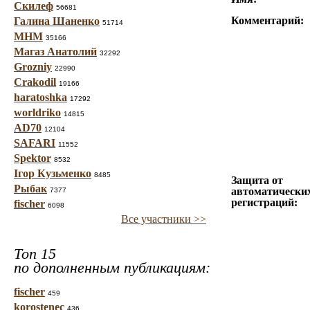
Скилеф
56681
Комментарий:
Галина Шаненко
51714
МНМ
35166
Магаз Анатолий
32292
Grozniy
22990
Crakodil
19166
haratoshka
17292
worldriko
14815
AD70
12104
SAFARI
11552
Spektor
8532
Ігор Кузьменко
8485
Защита от
Рыбак
автоматически
7377
регистраций:
fischer
6098
Все участники >>
Топ 15
по дополненным публикациям:
fischer
459
korostenec
436