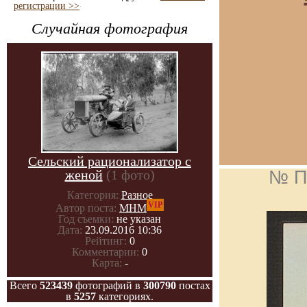
регистрации >>
Случайная фотография
Сельский рационализатор с
женой
(1 фото)
№ П
Категория:
Разное
VIP
Автор поста:
МНМ
Год съемки:
не указан
Дата:
23.09.2016 10:36
Рейтинг:
0
Комментарии:
0
Карта:
-
Всего
523439
фотографий в
300790
постах
в
5257
категориях.