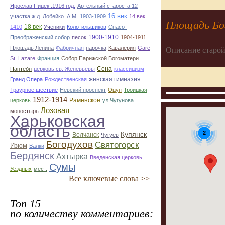
Ярослав Пицек .1916 год.
Артельный староста 12
16 век
участка ж.д. Лобейко. А.М.
1903-1909
14 век
Площадь Бог
18 век
1410
Ученики
Колотильшиков
Спасо-
1900-1910
Преображенский собор
песок
1904-1911
Плошадь Ленина
Фабричная
парочка
Кавалерия
Gare
Описание старой
St. Lazare
Франция
Собор Парижской Богоматери
Сена
Пантео́н
церковь св. Женевьевы
классицизм
женская гимназия
Гранд Опера
Рождественская
Траурное шествие
Невский проспект
Оцуп
Троицкая
1912-1914
Раменское
церковь
ул.Чугунова
Лозовая
моностырь
Харьковская
область
2
Купянск
Волчанск
Чугуев
Богодухов
Святогорск
Изюм
Валки
Бердянск
Ахтырка
Введенская церковь
Сумы
Уездных
мест.
Все ключевые слова >>
Топ 15
по количеству комментариев: