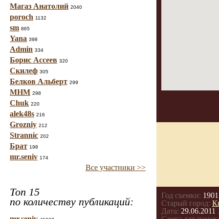
Магаз Анатолий
2040
poroch
1132
sm
865
Yana
398
Admin
334
Борис Ассеев
320
Скилеф
305
Белков Альберт
299
МНМ
298
Chuk
220
alek48s
216
Grozniy
212
Strannic
202
Брат
198
mr.seniv
174
Все участники >>
Топ 15
Год съемки:
1901
по количеству публикаций:
Старый город:
К
Дата:
29.06.2011 
mr.seniv
Слова для поиска